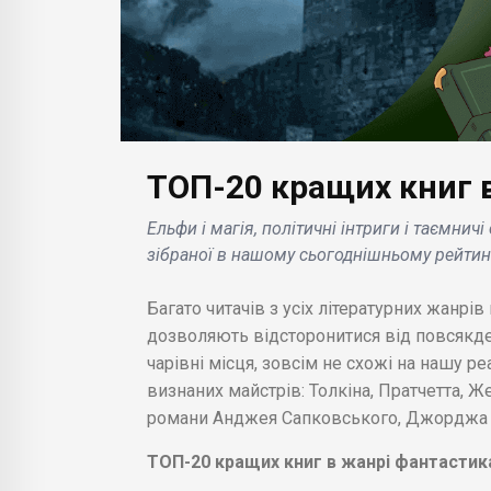
ТОП-20 кращих книг в
БІЗНЕС НОВИНИ
Б
Apple підтверджує
Ельфи і магія, політичні інтриги і таємничі
розробку сенсорних
зібраної в нашому сьогоднішньому рейтин
Mac, що продиктовано
п без
користувацьким
Багато читачів з усіх літературних жанрі
ина
попитом та іншими
дозволяють відсторонитися від повсякден
причинами .
чарівні місця, зовсім не схожі на нашу 
визнаних майстрів: Толкіна, Пратчетта, Же
романи Анджея Сапковського, Джорджа Ма
ТОП-20 кращих книг в жанрі фантастика