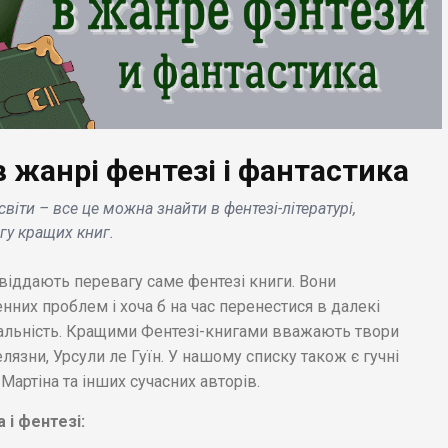
 жанрі фентезі і фантастика
ІЗНЕС НОВИНИ
 світи – все це можна знайти в фентезі-літературі,
NASA запускає
гу кращих книг.
Супутник SWOT, який
БІЗНЕС НОВИНИ
буде стежити за
в віддають перевагу саме фентезі книги. Вони
озерами і річками з
Instagram запуска
них проблем і хоча б на час перенестися в далекі
космосу .
підтримку NFT-токе
реальність. Кращими Фентезі-книгами вважають твори
лязни, Урсули ле Гуїн. У нашому списку також є гучні
ртіна та інших сучасних авторів.
 і фентезі: