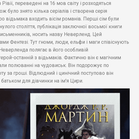
Рівії, переведені на 16 мов світу і розходяться
 було знято кілька серіалів і створена серія
ро відьмака входить вісім романів. Перші сім були
инулого століття, публікація заключної восьмої книги
 письменників, носить назву Неверленд. Цей
ами Фентезі. Тут гноми, люди, ельфи і маги співіснують
 Неверленда полягає в його особливій
ерой-останній з відьмаків. Фактично він є магічним
али полюванні на чудовиськ. Він подорожує по
ту за гроші. Відлюдний і цинічний поступово він
 батьком для дівчинки на ім'я Цири.