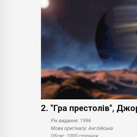
2. "Гра престолів", Дж
Рік видання: 1996
Мова оригіналу: Англійська
Обсяг: 1000 сторінок