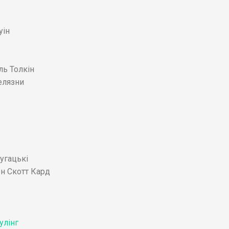
уін
ль Толкін
елязни
ругацькі
он Скотт Кард
лінг