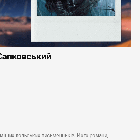
 Сапковський
оміших польських письменників. Його романи,