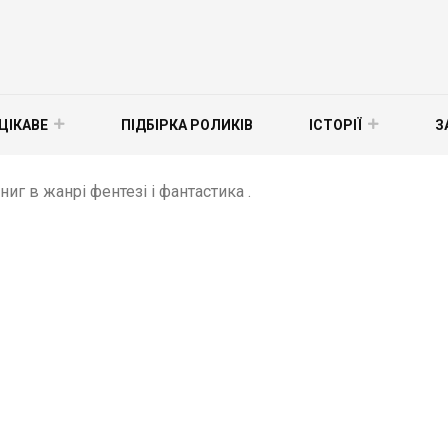
ЦІКАВЕ
ПІДБІРКА РОЛИКІВ
ІСТОРІЇ
З
иг в жанрі фентезі і фантастика .