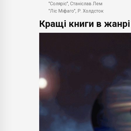
"Соляріс", Станіслав Лем
"Ліс Міфаго", Р. Холдсток
Кращі книги в жанрі