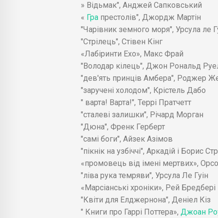
» Відьмак", Анджей Сапковський
«
Гра
престолів", Джордж Мартін
"Чарівник земного моря", Урсула ле Г
"Стрілець", Стівен Кінг
«Лабіринти Ехо», Макс Фрай
"Володар кілець", Джон Рональд Руе
"дев'ять принців Амбера", Роджер Ж
"заручені холодом", Крістель Дабо
" варта! Варта!", Террі Пратчетт
"сталеві залишки", Річард Морган
"Дюна", Френк Герберт
"самі боги", Айзек Азімов
"пікнік на узбіччі", Аркадій і Борис Ст
«промовець від імені мертвих», Орс
"ліва рука темряви", Урсула Ле Гуін
«Марсіанські хроніки», Рей Бредбері
"Квіти для Елджернона", Деніел Кіз
" Книги про Гаррі Поттера»,
Джоан Роу