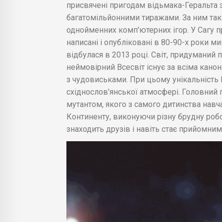
присвячені пригодам відьмака-Геральта з 
багатомільйонними тиражами. За ним також
однойменних комп'ютерних ігор. У Сагу п
написані і опубліковані в 80-90-х роки м
відбулася в 2013 році. Світ, придуманий
неймовірний Всесвіт існує за всіма канон
з чудовиськами. При цьому унікальність
східнослов'янської атмосфері. Головний г
мутантом, якого з самого дитинства навч
Континенту, виконуючи різну брудну робо
знаходить друзів і навіть стає прийомним