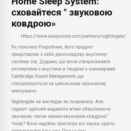
Home Sleep System:
сховайтеся " звуковою
ковдрою»
Https://www.sleepscore.com/partners/nightingale/
Як пояснює Розробник, його продукт
представляє з себе двоскладову акустичну
систему сну. Додамо, що вона створювалася
експертами з акустики в тандемі з інженерами
Cambridge Sound Management, що
спеціалізуються на цивільному звуковому
маскуванні.
Nightingale не виглядає як покривало. Але
гаджет здатний видавати м'яке обволікаюче
звучання, також зване»звуковим ковдрою".
Чому? Воно надійно пригнічує всі звуки, здатні
потривожити ваш сон. При цьому