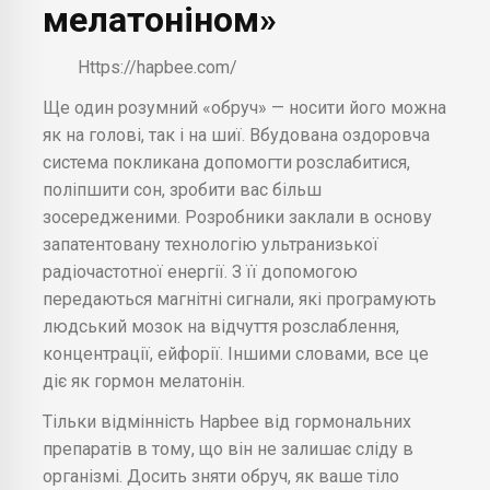
мелатоніном»
Https://hapbee.com/
Ще один розумний «обруч» — носити його можна
як на голові, так і на шиї. Вбудована оздоровча
система покликана допомогти розслабитися,
поліпшити сон, зробити вас більш
зосередженими. Розробники заклали в основу
запатентовану технологію ультранизької
радіочастотної енергії. З її допомогою
передаються магнітні сигнали, які програмують
людський мозок на відчуття розслаблення,
концентрації, ейфорії. Іншими словами, все це
діє як гормон мелатонін.
Тільки відмінність Hapbee від гормональних
препаратів в тому, що він не залишає сліду в
організмі. Досить зняти обруч, як ваше тіло