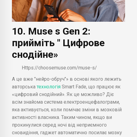
10. Muse s Gen 2:
прийміть " Цифрове
снодійне»
Https://choosemuse.com/muse-s/
А це вже "нейро-обруч"» в основі якого лежить
авторська
технологія
Smart Fade, що працює як
«цифровий снодійний». Як це можливо? Діє
всім знайома система електроенцефалограми,
яка активується, коли помічає зміни в мозковій
активності власника. Таким чином, якщо ви
прокинулися серед ночі від неприємного
сновидіння, гаджет автоматично посилає мозку