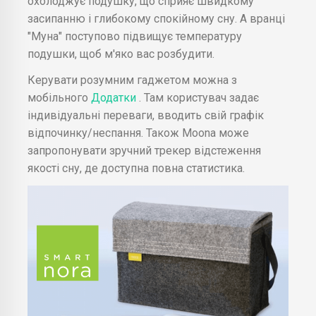
охолоджує подушку, що сприяє швидкому
засипанню і глибокому спокійному сну. А вранці
"Муна" поступово підвищує температуру
подушки, щоб м'яко вас розбудити.
Керувати розумним гаджетом можна з
мобільного
Додатки
. Там користувач задає
індивідуальні переваги, вводить свій графік
відпочинку/неспання. Також Moona може
запропонувати зручний трекер відстеження
якості сну, де доступна повна статистика.