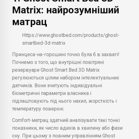
Matrix: найрозумніший
матрац
Https://www.ghostbed.com/products/ghost-
smartbed-3d-matrix
Принцеса-на-горошині точно була б в захваті!
Почнемо з того, що внутрішні повітряні
резервуари Ghost Smart Bed 3D Matrix
регулюються цілим набором інтелектуальних
датчиків. Вони зчитують індивідуальні
біометричні параметри власника і
підлаштовують під нього нахил, жорсткість і
температуру поверхні.
Comfort-матрац здатний аналізувати такі тонкі
показники, як число вдихів в хвилину або фази
сну. При цьому з повним управлінням Ghost