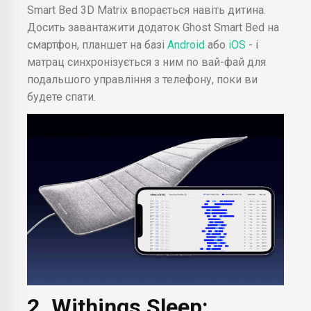
Smart Bed 3D Matrix впорається навіть дитина.
Досить завантажити додаток Ghost Smart Bed на
смартфон, планшет на базі
Android
або
iOS
- і
матрац синхронізується з ним по вай-фай для
подальшого управління з телефону, поки ви
будете спати.
2. Withings Sleep: