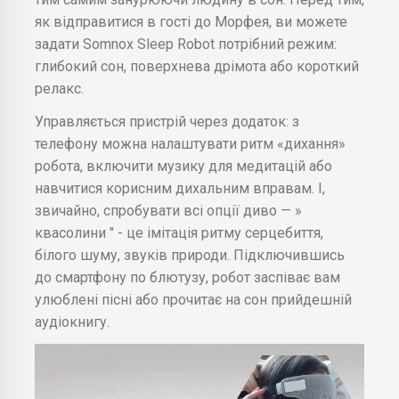
як відправитися в гості до Морфея, ви можете
задати Somnox Sleep Robot потрібний режим:
глибокий сон, поверхнева дрімота або короткий
релакс.
Управляється пристрій через додаток: з
телефону можна налаштувати ритм «дихання»
робота, включити музику для медитацій або
навчитися корисним дихальним вправам. І,
звичайно, спробувати всі опції диво — »
квасолини " - це імітація ритму серцебиття,
білого шуму, звуків природи. Підключившись
до смартфону по блютузу, робот заспіває вам
улюблені пісні або прочитає на сон прийдешній
аудіокнигу.