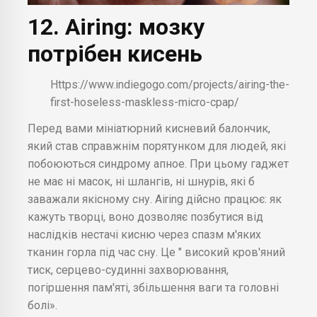
12. Airing: мозку
потрібен кисень
Https://www.indiegogo.com/projects/airing-the-
first-hoseless-maskless-micro-cpap/
Перед вами мініатюрний кисневий балончик,
який став справжнім порятунком для людей, які
побоюються синдрому апное. При цьому гаджет
не має ні масок, ні шлангів, ні шнурів, які б
заважали якісному сну. Airing дійсно працює: як
кажуть творці, воно дозволяє позбутися від
наслідків нестачі кисню через спазм м'яких
тканин горла під час сну. Це " високий кров'яний
тиск, серцево-судинні захворювання,
погіршення пам'яті, збільшення ваги та головні
болі».