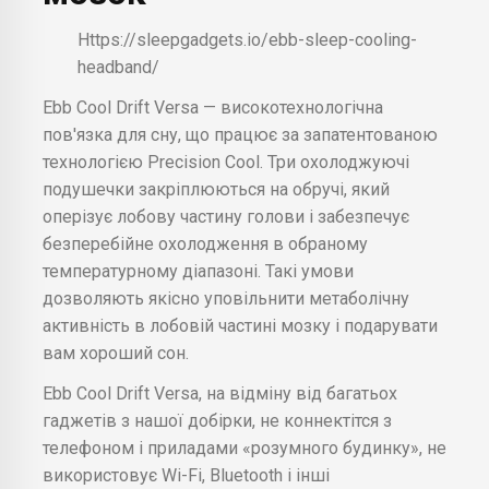
Https://sleepgadgets.io/ebb-sleep-cooling-
headband/
Ebb Cool Drift Versa — високотехнологічна
пов'язка для сну, що працює за запатентованою
технологією Precision Cool. Три охолоджуючі
подушечки закріплюються на обручі, який
оперізує лобову частину голови і забезпечує
безперебійне охолодження в обраному
температурному діапазоні. Такі умови
дозволяють якісно уповільнити метаболічну
активність в лобовій частині мозку і подарувати
вам хороший сон.
Ebb Cool Drift Versa, на відміну від багатьох
гаджетів з нашої добірки, не коннектітся з
телефоном і приладами «розумного будинку», не
використовує Wi-Fi, Bluetooth і інші