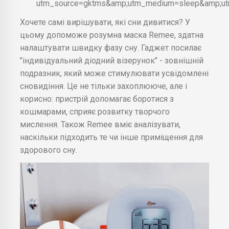
utm_source=gktms&amp;utm_medium=sleep&amp;u
Хочете самі вирішувати, які сни дивитися? У
цьому допоможе розумна маска Remee, здатна
налаштувати швидку фазу сну. Гаджет посилає
"індивідуальний діодний візерунок" - зовнішній
подразник, який може стимулювати усвідомлені
сновидіння. Це не тільки захоплююче, але і
корисно: пристрій допомагає боротися з
кошмарами, сприяє розвитку творчого
мислення. Також Remee вміє аналізувати,
наскільки підходить те чи інше приміщення для
здорового сну.