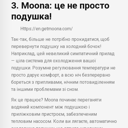
3. Moona: це не просто
подушка!
Https://en.getmoona.com/
Так-так, більше не потрібно прокидатися, щоб
перевернути подушку на холодний бочок!
Наприклад, цей невеликий симпатичний прилад
— ціла система для охолодження вашої
подушки. Розумне регулювання температури не
просто дарує комфорт, а всю ніч безперервно
бореться з припливами, нічним потовиділенням
та іншими проблемами зі сном.
Як це працює? Moona починає переганяти
водяний компонент між подушкою і
приліжковим пристроєм, забезпеченим
тепловим насосом. Коли ви лягаєте, автоматично