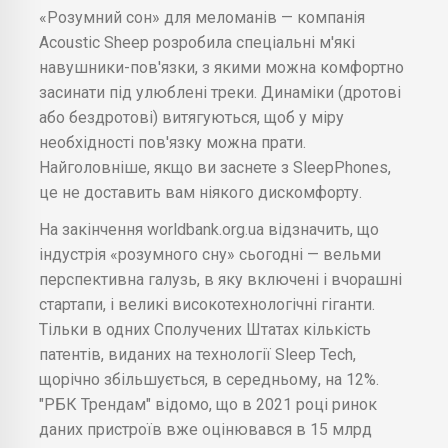
«Розумний сон» для меломанів — компанія
Acoustic Sheep розробила спеціальні м'які
навушники-пов'язки, з якими можна комфортно
засинати під улюблені треки. Динаміки (дротові
або бездротові) витягуються, щоб у міру
необхідності пов'язку можна прати.
Найголовніше, якщо ви заснете з SleepPhones,
це не доставить вам ніякого дискомфорту.
На закінчення worldbank.org.ua відзначить, що
індустрія «розумного сну» сьогодні — вельми
перспективна галузь, в яку включені і вчорашні
стартапи, і великі високотехнологічні гіганти.
Тільки в одних Сполучених Штатах кількість
патентів, виданих на технології Sleep Tech,
щорічно збільшується, в середньому, на 12%.
"РБК Трендам" відомо, що в 2021 році ринок
даних пристроїв вже оцінювався в 15 млрд