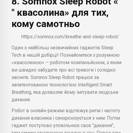
8. Somnox Sleep Robot «
" квасолина» для тих,
кому самотньо
Https://somnox.com/breathe-and-sleep-robot/
Один з найбільш незвичайних гаджетів Sleep
Tech в нашій добірці! Познайомтеся з розумною
«квасолиною» — роботом-компаньйоном, з яким
ви швидко забудете про всі тривоги і солодко
заснете. Somnox Sleep Robot працює за
запатентованою технологією Intelligent Smart
Breathing, яка дозволяє йому імітувати людське
дихання.
Робот в онлайн-режимі відстежує ритм і частоту
дихання власника і синхронізується з ним. Потім
гаджет поступово уповільнює своє "дихання",
тим самим занурюючи людину в сон. Перед тим,