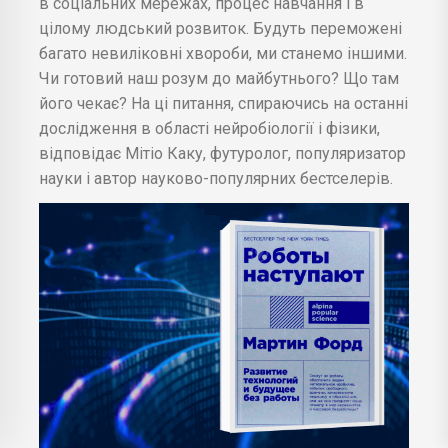
в соціальних мережах, процес навчання і в
цілому людський розвиток. Будуть переможені
багато невиліковні хвороби, ми станемо іншими.
Чи готовий наш розум до майбутнього? Що там
його чекає? На ці питання, спираючись на останні
дослідження в області нейробіології і фізики,
відповідає Мітіо Каку, футуролог, популяризатор
науки і автор науково-популярних бестселерів.