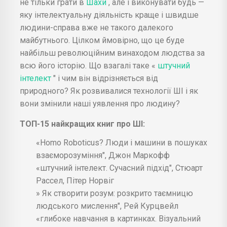
не тільки грати в
Шахи
, але і виконувати будь —
яку інтелектуальну діяльність краще і швидше
людини-справа вже не такого далекого
майбутнього. Цілком ймовірно, що це буде
найбільш революційним винаходом людства за
всю його історію. Що взагалі таке «
штучний
інтелект
" і чим він відрізняється від
природного? Як розвивалися технології ШІ і як
вони змінили наші уявлення про людину?
ТОП-15 найкращих книг про ШІ:
«Homo Roboticus? Люди і машини в пошуках
взаєморозуміння", Джон Маркофф
«штучний інтелект. Сучасний підхід", Стюарт
Рассел, Пітер Норвіг
» Як створити розум: розкрито таємницю
людського мислення", Рей Курцвейл
«глибоке навчання в картинках. Візуальний