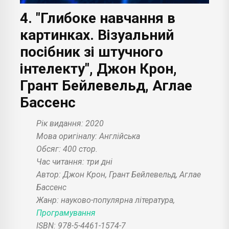
4. "Глибоке навчання в
картинках. Візуальний
посібник зі штучного
інтелекту", Джон Крон,
Грант Бейлевельд, Аглае
Бассенс
Рік видання: 2020
Мова оригіналу: Англійська
Обсяг: 400 стор.
Час читання: три дні
Автор: Джон Крон, Грант Бейлевельд, Аглае
Бассенс
Жанр: науково-популярна література,
Програмування
ISBN:
978-5-4461-1574-7