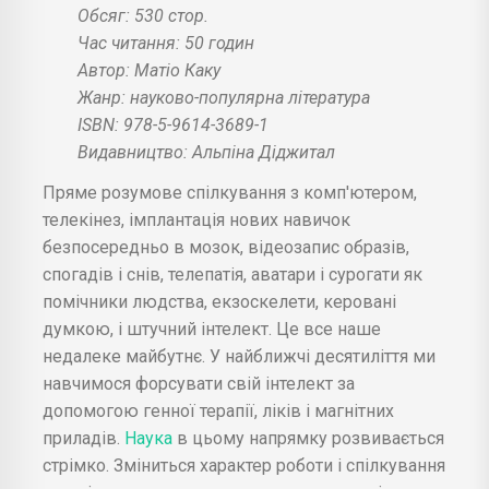
Обсяг: 530 стор.
Час читання: 50 годин
Автор: Матіо Каку
Жанр: науково-популярна література
ISBN: 978-5-9614-3689-1
Видавництво: Альпіна Діджитал
Пряме розумове спілкування з комп'ютером,
телекінез, імплантація нових навичок
безпосередньо в мозок, відеозапис образів,
спогадів і снів, телепатія, аватари і сурогати як
помічники людства, екзоскелети, керовані
думкою, і штучний інтелект. Це все наше
недалеке майбутнє. У найближчі десятиліття ми
навчимося форсувати свій інтелект за
допомогою генної терапії, ліків і магнітних
приладів.
Наука
в цьому напрямку розвивається
стрімко. Зміниться характер роботи і спілкування