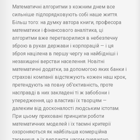
Математичні алгоритми з кожним днем все
сильніше підпорядковують собі наше життя.
Більш того: на думку автора книги, професора
математики і фінансового аналітика, ці
алгоритми вже перетворилися в небезпечну
зброю в руках держави і корпорацій — і ця
зброя націлена в першу чергу на найбідніші і
незахищені верстви населення. Новітні
математичні додатки, за допомогою яких банки і
страхові компанії відстежують кожен наш крок,
претендують на повну об'єктивність, проте
насправді в них закладені ті ж забобони і
упередження, що властиві їх творцям —
далеким від досконалості людським істотам.
При цьому приховані принципи роботи
математичних моделей і їх таємні критерії
охороняються як найбільша комерційна
таємниця, а їх вердикти, часом очевидно