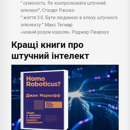
" сумісність. Як контролювати штучний
інтелект", Стюарт Рассел
" життя 3.0. Бути людиною в епоху штучного
інтелекту " Макс Тегмар
«новий розум короля», Роджер Пенроуз
Кращі книги про
штучний інтелект