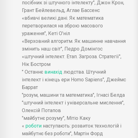
посібник зі штучного інтелекту", Джон Крон,
Грант Бейлевельд, Аглае Бассенс
«вбивчі великі дані. Як математика
перетворилася на зброю масового
ураження", Кеті О'ніл
«Верховний алгоритм. Як машинне навчання
змінить наш світ", Педро Домінгос
«штучний інтелект. Етап. Загроза. Стратегії",
Нік Бостром
" Останнє
винахід
людства. Штучний
інтелект і кінець ери Homo Sapiens", Джеймс
Баррат
"розум, машини та математика", Ігнасі Белда
"штучний інтелект і універсальне мислення",
Олексій Потапов
"майбутнє розуму", Мітіо Каку
«
роботи
наступають: розвиток технологій і
майбутнє без роботи", Мартін Форд