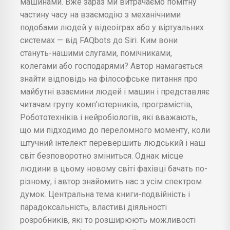
машинами. Вже зараз ми витрачаємо помітну
частину часу на взаємодію з механічними
подобами людей у відеоіграх або у віртуальних
системах — від FAQbots до Siri. Ким вони
стануть-нашими слугами, помічниками,
колегами або господарями? Автор намагається
знайти відповідь на філософське питання про
майбутні взаємини людей і машин і представляє
читачам групу комп'ютерників, програмістів,
Робототехніків і нейробіологів, які вважають,
що ми підходимо до переломного моменту, коли
штучний інтелект перевершить людський і наш
світ безповоротно зміниться. Однак місце
людини в цьому новому світі фахівці бачать по-
різному, і автор знайомить нас з усім спектром
думок. Центральна тема книги-подвійність і
парадоксальність, властиві діяльності
розробників, які то розширюють можливості