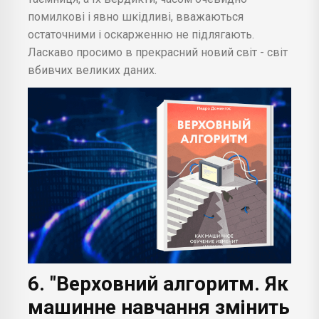
помилкові і явно шкідливі, вважаються
остаточними і оскарженню не підлягають.
Ласкаво просимо в прекрасний новий світ - світ
вбивчих великих даних.
6. "Верховний алгоритм. Як
машинне навчання змінить