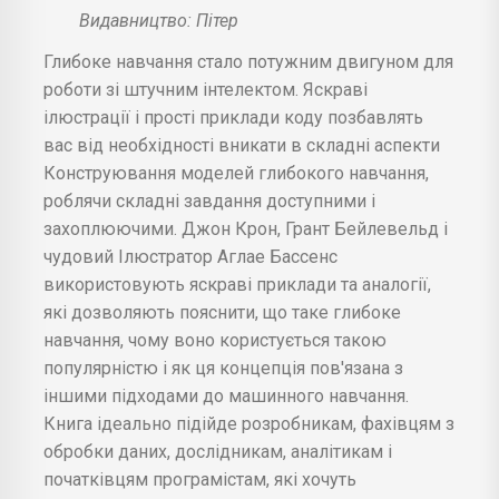
Видавництво: Пітер
Глибоке навчання стало потужним двигуном для
роботи зі штучним інтелектом. Яскраві
ілюстрації і прості приклади коду позбавлять
вас від необхідності вникати в складні аспекти
Конструювання моделей глибокого навчання,
роблячи складні завдання доступними і
захоплюючими. Джон Крон, Грант Бейлевельд і
чудовий Ілюстратор Аглае Бассенс
використовують яскраві приклади та аналогії,
які дозволяють пояснити, що таке глибоке
навчання, чому воно користується такою
популярністю і як ця концепція пов'язана з
іншими підходами до машинного навчання.
Книга ідеально підійде розробникам, фахівцям з
обробки даних, дослідникам, аналітикам і
початківцям програмістам, які хочуть