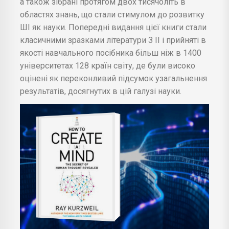
а також зібрані протягом двох тисячоліть в
областях знань, що стали стимулом до розвитку
ШІ як науки. Попередні видання цієї книги стали
класичними зразками літератури З ІІ і прийняті в
якості навчального посібника більш ніж в 1400
університетах 128 країн світу, де були високо
оцінені як переконливий підсумок узагальнення
результатів, досягнутих в цій галузі науки.