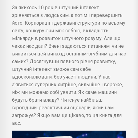
За якихось 10 років штучний інтелект
зрівняється з людським, а потім і перевершить
його. Корпорації і державні структури по всьому
світу, конкуруючи між собою, вкладають
мільярди в розвиток штучного розуму. Але що
чекає нас далі? Вчені задаються питанням: чи не
виявиться цей винахід останнім-згубним для нас
самих? Досягнувши певного рівня розвитку,
штучний інтелект зможе сам себе
вдосконалювати, без участі людини. У нас
з'явиться суперник хитріше, сильніше і вороже,
ніж ми можемо собі уявити. Як саме машини
будуть брати владу? Чи існує найбільш
вірогідний, реалістичний сценарій, який нам
загрожує? Якщо вам це цікаво, то ця книга для
вас.