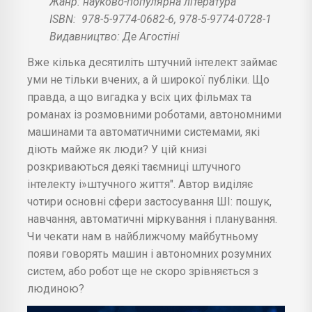
Жанр: науково-популярна література
ISBN:
978-5-9774-0682-6, 978-5-9774-0728-1
Видавництво: Де Агостіні
Вже кілька десятиліть штучний інтелект займає
уми не тільки вчених, а й широкої публіки. Що
правда, а що вигадка у всіх цих фільмах та
романах із розмовними роботами, автономними
машинами та автоматичними системами, які
діють майже як люди? У цій книзі
розкриваються деякі таємниці штучного
інтелекту і»штучного життя". Автор виділяє
чотири основні сфери застосування ШІ: пошук,
навчання, автоматичні міркування і планування.
Чи чекати нам в найближчому майбутньому
появи говорять машин і автономних розумних
систем, або робот ще не скоро зрівняється з
людиною?