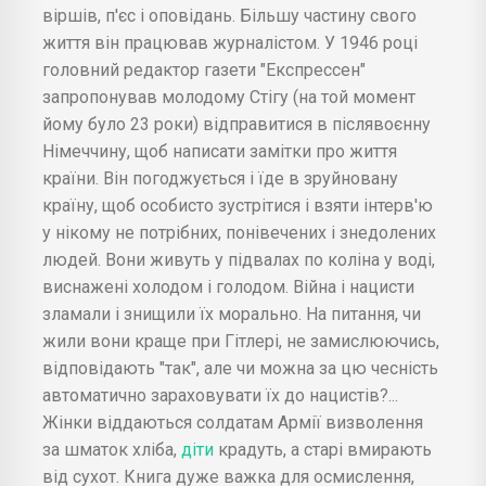
віршів, п'єс і оповідань. Більшу частину свого
життя він працював журналістом. У 1946 році
головний редактор газети "Експрессен"
запропонував молодому Стігу (на той момент
йому було 23 роки) відправитися в післявоєнну
Німеччину, щоб написати замітки про життя
країни. Він погоджується і їде в зруйновану
країну, щоб особисто зустрітися і взяти інтерв'ю
у нікому не потрібних, понівечених і знедолених
людей. Вони живуть у підвалах по коліна у воді,
виснажені холодом і голодом. Війна і нацисти
зламали і знищили їх морально. На питання, чи
жили вони краще при Гітлері, не замислюючись,
відповідають "так", але чи можна за цю чесність
автоматично зараховувати їх до нацистів?...
Жінки віддаються солдатам Армії визволення
за шматок хліба,
діти
крадуть, а старі вмирають
від сухот. Книга дуже важка для осмислення,