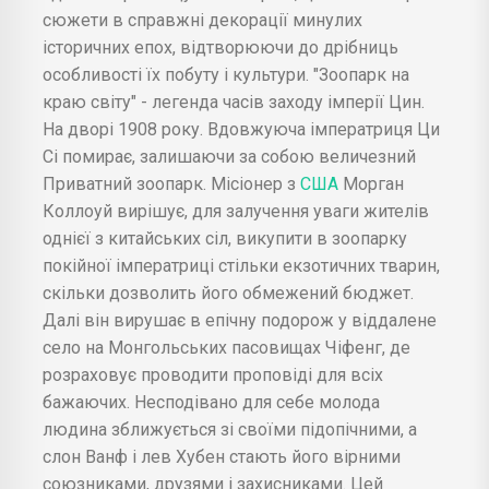
сюжети в справжні декорації минулих
історичних епох, відтворюючи до дрібниць
особливості їх побуту і культури. "Зоопарк на
краю світу" - легенда часів заходу імперії Цин.
На дворі 1908 року. Вдовжуюча імператриця Ци
Сі помирає, залишаючи за собою величезний
Приватний зоопарк. Місіонер з
США
Морган
Коллоуй вирішує, для залучення уваги жителів
однієї з китайських сіл, викупити в зоопарку
покійної імператриці стільки екзотичних тварин,
скільки дозволить його обмежений бюджет.
Далі він вирушає в епічну подорож у віддалене
село на Монгольських пасовищах Чіфенг, де
розраховує проводити проповіді для всіх
бажаючих. Несподівано для себе молода
людина зближується зі своїми підопічними, а
слон Ванф і лев Хубен стають його вірними
союзниками, друзями і захисниками. Цей