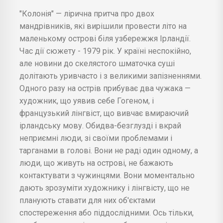
"Колонія" — лірична притча про двох
мандрівників, які вирішили провести літо на
маленькому острові біля узбережжя Ірландії.
Час дії сюжету - 1979 рік. У країні неспокійно,
але новини до скелястого шматочка суші
долітають уривчасто і з великими запізненнями.
Одного разу на острів прибуває два чужака —
художник, що уявив себе Гогеном, і
французький лінгвіст, що вивчає вмираючий
ірландську мову. Обидва-безглузді і вкрай
неприємні люди, зі своїми проблемами і
тарганами в голові. Вони не раді один одному, а
люди, що живуть на острові, не бажають
контактувати з чужинцями. Вони моментально
дають зрозуміти художнику і лінгвісту, що не
планують ставати для них об'єктами
спостереження або піддослідними. Ось тільки,