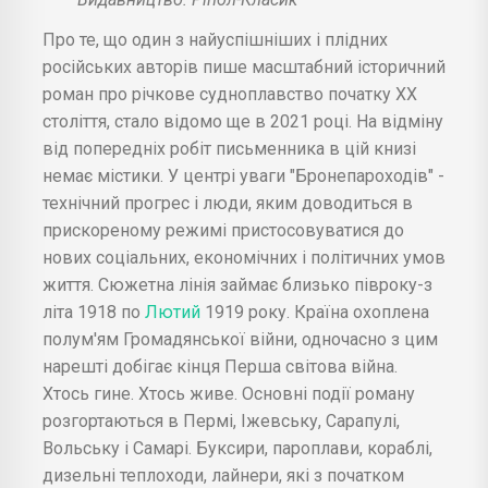
Про те, що один з найуспішніших і плідних
російських авторів пише масштабний історичний
роман про річкове судноплавство початку XX
століття, стало відомо ще в 2021 році. На відміну
від попередніх робіт письменника в цій книзі
немає містики. У центрі уваги "Бронепароходів" -
технічний прогрес і люди, яким доводиться в
прискореному режимі пристосовуватися до
нових соціальних, економічних і політичних умов
життя. Сюжетна лінія займає близько півроку-з
літа 1918 по
Лютий
1919 року. Країна охоплена
полум'ям Громадянської війни, одночасно з цим
нарешті добігає кінця Перша світова війна.
Хтось гине. Хтось живе. Основні події роману
розгортаються в Пермі, Іжевську, Сарапулі,
Вольську і Самарі. Буксири, пароплави, кораблі,
дизельні теплоходи, лайнери, які з початком