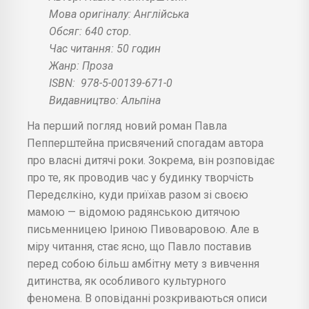
Мова оригіналу: Англійська
Обсяг: 640 стор.
Час читання: 50 годин
Жанр: Проза
ISBN:
978-5-00139-671-0
Видавництво: Альпіна
На перший погляд новий роман Павла
Пепперштейна присвячений спогадам автора
про власні дитячі роки. Зокрема, він розповідає
про те, як проводив час у будинку творчість
Передєлкіно, куди приїхав разом зі своєю
мамою — відомою радянською дитячою
письменницею Іриною Пивоваровою. Але в
міру читання, стає ясно, що Павло поставив
перед собою більш амбітну мету з вивчення
дитинства, як особливого культурного
феномена. В оповіданні розкриваються описи