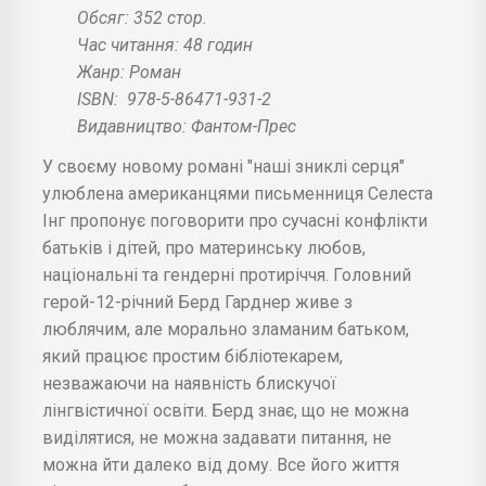
Обсяг: 352 стор.
Час читання: 48 годин
Жанр: Роман
ISBN:
978-5-86471-931-2
Видавництво: Фантом-Прес
У своєму новому романі "наші зниклі серця"
улюблена американцями письменниця Селеста
Інг пропонує поговорити про сучасні конфлікти
батьків і дітей, про материнську любов,
національні та гендерні протиріччя. Головний
герой-12-річний Берд Гарднер живе з
люблячим, але морально зламаним батьком,
який працює простим бібліотекарем,
незважаючи на наявність блискучої
лінгвістичної освіти. Берд знає, що не можна
виділятися, не можна задавати питання, не
можна йти далеко від дому. Все його життя