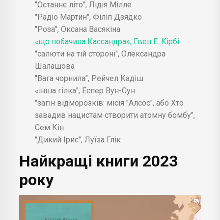
"Останнє літо", Лідія Мілле
"Радіо Мартин", Філіп Дзядко
"Роза", Оксана Васякіна
«що побачила Кассандра», Гвен Е. Кірбі
"салюти на тій стороні", Олександра
Шалашова
"Вага чорнила", Рейчел Кадіш
«інша гілка", Еспер Вун-Сун
"загін відморозків: місія "Алсос", або Хто
завадив нацистам створити атомну бомбу",
Сем Кін
"Дикий Ірис", Луїза Глік
Найкращі книги 2023
року