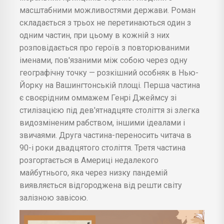
масштабними можливостями держави. Роман
складається з трьох не перетинаються один з
одним частин, при цьому в кожній з них
розповідається про героїв з повторюваними
іменами, пов'язаними між собою через одну
географічну точку — розкішний особняк в Нью-
Йорку на Вашингтонській площі. Перша частина
є своєрідним оммажем Генрі Джеймсу зі
стилізацією під дев'ятнадцяте століття зі злегка
видозміненим рабством, іншими ідеалами і
звичаями. Друга частина-переносить читача в
90-і роки двадцятого століття. Третя частина
розгортається в Америці недалекого
майбутнього, яка через низку пандемій
виявляється відгороджена від решти світу
залізною завісою.