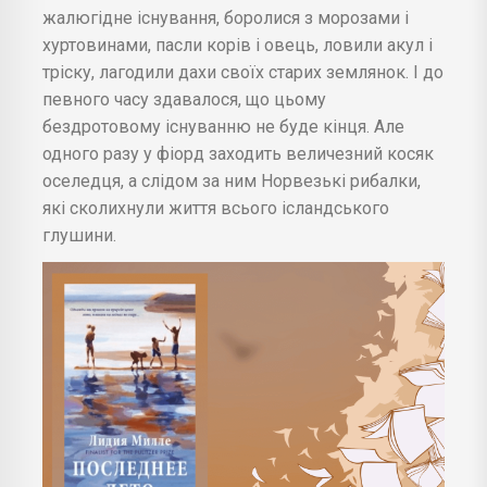
жалюгідне існування, боролися з морозами і
хуртовинами, пасли корів і овець, ловили акул і
тріску, лагодили дахи своїх старих землянок. І до
певного часу здавалося, що цьому
бездротовому існуванню не буде кінця. Але
одного разу у фіорд заходить величезний косяк
оселедця, а слідом за ним Норвезькі рибалки,
які сколихнули життя всього ісландського
глушини.