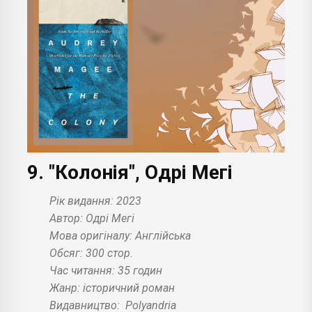
9. "Колонія", Одрі Мегі
Рік видання: 2023
Автор: Одрі Мегі
Мова оригіналу: Англійська
Обсяг: 300 стор.
Час читання: 35 годин
Жанр: історичний роман
Видавництво:
Polyandria