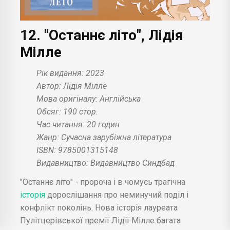
12. "Останнє літо", Лідія
Мілле
Рік видання: 2023
Автор: Лідія Мілле
Мова оригіналу: Англійська
Обсяг: 190 стор.
Час читання: 20 годин
Жанр: Сучасна зарубіжна література
ISBN: 9785001315148
Видавництво: Видавництво Синдбад
"Останнє літо" - пророча і в чомусь трагічна
історія
дорослішання про неминучий поділ і
конфлікт поколінь. Нова історія лауреата
Пулітцерівської премії Лідії Мілле багата