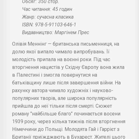
Обсяг: 350 стор.
Час читання: 45 годин
Жанр: сучасна класика
ISBN: 978-5-91103-646-1
Видавництво: Маргінем Прес
Олівія Меннінг — британська письменниця, на
долю якої випало чимало випробувань. Її
молодість припала на воєнні роки. Під час
вторгнення нацистів у Східну Європу вона жила
в Палестині і змогла повернутися на
батьківщину лише після завершення війни. На
рахунку автора чимало художніх і науково-
популярних творів, але широка популярність
прийшла до неї тільки після смерті. Сюжет
роману "найбільше благо" починається восени
1939 року, через кілька тижнів після вторгнення
Німеччини до Польщі. Молодята Гай і Гаррієт з
Британії приїжджають в Бухарест. Жителі цього