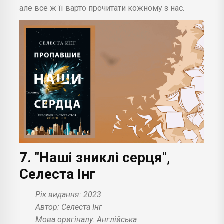
але все ж її варто прочитати кожному з нас.
7. "Наші зниклі серця",
Селеста Інг
Рік видання: 2023
Автор: Селеста Інг
Мова оригіналу: Англійська