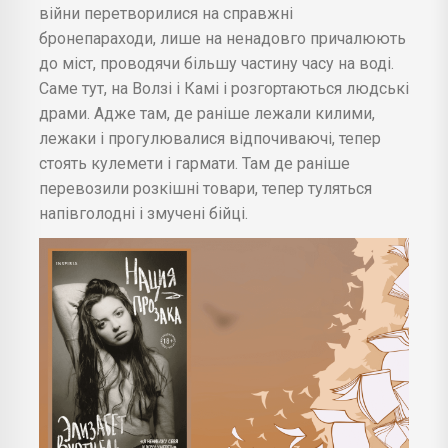
війни перетворилися на справжні
бронепараходи, лише на ненадовго причалюють
до міст, проводячи більшу частину часу на воді.
Саме тут, на Волзі і Камі і розгортаються людські
драми. Адже там, де раніше лежали килими,
лежаки і прогулювалися відпочиваючі, тепер
стоять кулемети і гармати. Там де раніше
перевозили розкішні товари, тепер туляться
напівголодні і змучені бійці.