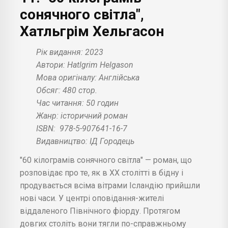
сонячного світла",
Хатльгрім Хельгасон
Рік видання: 2023
Автори: Hatlgrim Helgason
Мова оригіналу: Англійська
Обсяг: 480 стор.
Час читання: 50 годин
Жанр: історичний роман
ISBN:
978-5-907641-16-7
Видавництво: ІД Городець
"60 кілограмів сонячного світла" — роман, що
розповідає про те, як в XX столітті в бідну і
продувається всіма вітрами Ісландію прийшли
нові часи. У центрі оповідання-жителі
віддаленого Північного фіорду. Протягом
довгих століть вони тягли по-справжньому