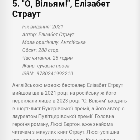
5. "О, Вільям!", Елізабет
Страут
Рік видання: 2021
Автор: Елізабет Страут
Мова оригіналу: Англійська
Обсяг: 288 стор.
Час читання: 25 годин
Жанр: сучасна проза
ISBN:
9780241992210
Англійською мовою бестселер Елізабет Страут
вийшов ще в 2021 році, на російську ж його
переклали лише в 2023 році. "О, Вільям" входить
в шорт-лист Букерівської премії, а його автор є
лауреатом Пулітцерівської премії. Головна
героїня роману, Люсі Бартон, вже знайома
читачам з минулих книг Страут. Люсі-успішна
письменниця середнього віку. Вона живе в