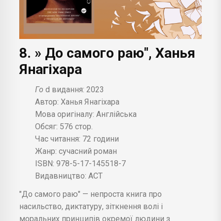
8. » До самого раю", Ханья
Янагіхара
Го
d видання: 2023
Автор: Ханья Янагіхара
Мова оригіналу: Англійська
Обсяг: 576 стор.
Час читання: 72 години
Жанр: сучасний роман
ISBN: 978-5-17-145518-7
Видавництво: АСТ
"До самого раю" — непроста книга про
насильство, диктатуру, зіткнення волі і
моральних принципів окремої людини з