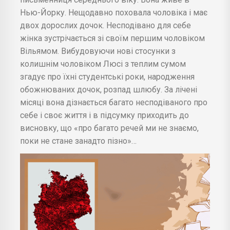
Нью-Йорку. Нещодавно поховала чоловіка і має
двох дорослих дочок. Несподівано для себе
жінка зустрічається зі своїм першим чоловіком
Вільямом. Вибудовуючи нові стосунки з
колишнім чоловіком Люсі з теплим сумом
згадує про їхні студентські роки, народження
обожнюваних дочок, розпад шлюбу. За лічені
місяці вона дізнається багато несподіваного про
себе і своє життя і в підсумку приходить до
висновку, що «про багато речей ми не знаємо,
поки не стане занадто пізно»…