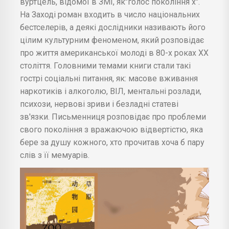
вуртцель, відомої в ЗМІ, як"голос покоління х".
На Заході роман входить в число національних
бестселерів, а деякі дослідники називають його
цілим культурним феноменом, який розповідає
про життя американської молоді в 80-х роках XX
століття. Головними темами книги стали такі
гострі соціальні питання, як: масове вживання
наркотиків і алкоголю, ВІЛ, ментальні розлади,
психози, нервові зриви і безладні статеві
зв'язки. Письменниця розповідає про проблеми
свого покоління з вражаючою відвертістю, яка
бере за душу кожного, хто прочитав хоча б пару
слів з її мемуарів.