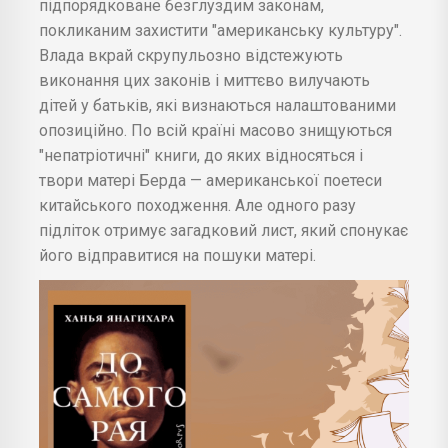
підпорядковане безглуздим законам,
покликаним захистити "американську культуру".
Влада вкрай скрупульозно відстежують
виконання цих законів і миттєво вилучають
дітей у батьків, які визнаються налаштованими
опозиційно. По всій країні масово знищуються
"непатріотичні" книги, до яких відносяться і
твори матері Берда — американської поетеси
китайського походження. Але одного разу
підліток отримує загадковий лист, який спонукає
його відправитися на пошуки матері.