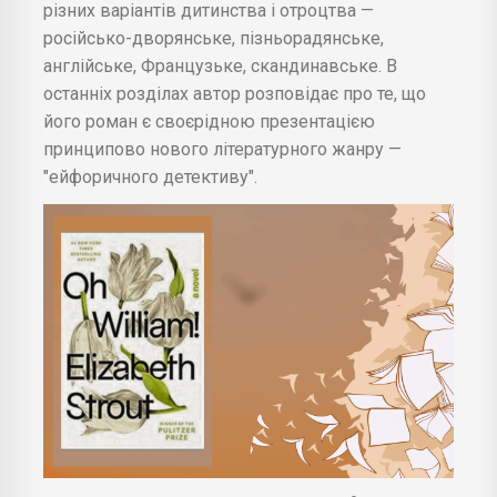
різних варіантів дитинства і отроцтва —
російсько-дворянське, пізньорадянське,
англійське, Французьке, скандинавське. В
останніх розділах автор розповідає про те, що
його роман є своєрідною презентацією
принципово нового літературного жанру —
"ейфоричного детективу".