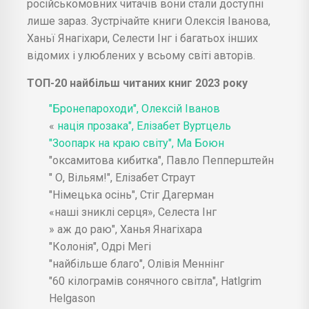
російськомовних читачів вони стали доступні
лише зараз. Зустрічайте книги Олексія Іванова,
Ханьї Янагіхари, Селести Інг і багатьох інших
відомих і улюблених у всьому світі авторів.
ТОП-20 найбільш читаних книг 2023 року
"Бронепароходи", Олексій Іванов
«
нація прозака", Елізабет Вуртцель
"Зоопарк на краю світу", Ма Боюн
"оксамитова кибитка", Павло Пепперштейн
" О, Вільям!", Елізабет Страут
"Німецька осінь", Стіг Дагерман
«наші зниклі серця», Селеста Інг
» аж до раю", Ханья Янагіхара
"Колонія", Одрі Мегі
"найбільше благо", Олівія Меннінг
"60 кілограмів сонячного світла", Hatlgrim
Helgason