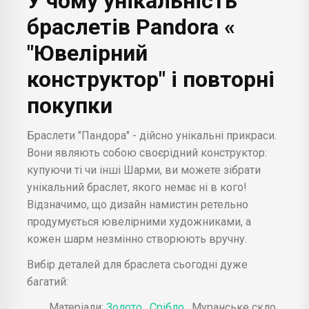
У чому унікальність
браслетів Pandora «
"Ювелірний
конструктор" і повторні
покупки
Браслети "Пандора" - дійсно унікальні прикраси.
Вони являють собою своєрідний конструктор:
купуючи ті чи інші Шарми, ви можете зібрати
унікальний браслет, якого немає ні в кого!
Відзначимо, що дизайн намистин ретельно
продумується ювелірними художниками, а
кожен шарм незмінно створюють вручну.
Вибір деталей для браслета сьогодні дуже
багатий:
Матеріали:
Золото
,
Срібло
, Муранське скло,