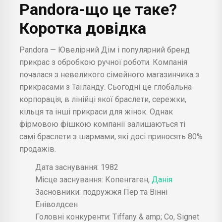
Pandora-що це таке?
Коротка довідка
Pandora — Ювелірний Дім і популярний бренд
прикрас з обробкою ручної роботи. Компанія
почалася з невеликого сімейного магазинчика з
прикрасами з Таїланду. Сьогодні це глобальна
корпорація, в лінійці якої браслети, сережки,
кільця та інші прикраси для жінок. Однак
фірмовою фішкою компанії залишаються ті
самі браслети з шармами, які досі приносять 80%
продажів.
Дата заснування: 1982
Місце заснування: Копенгаген,
Данія
Засновники: подружжя Пер та Вінні
Еніволдсен
Головні конкуренти: Tiffany & amp; Co, Signet