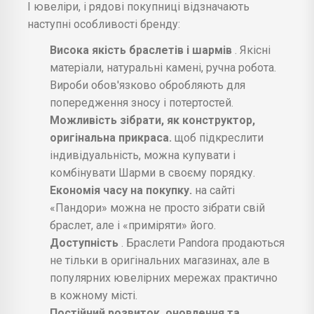
І ювеліри, і рядові покупниці відзначають
наступні особливості бренду:
Висока якість браслетів і шармів
. Якісні
матеріали, натуральні камені, ручна робота.
Вироби обов'язково обробляють для
попередження зносу і потертостей.
Можливість зібрати, як конструктор,
оригінальна прикраса.
щоб підкреслити
індивідуальність, можна купувати і
комбінувати Шарми в своєму порядку.
Економія часу на покупку.
на сайті
«Пандори» можна не просто зібрати свій
браслет, але і «приміряти» його.
Доступність
. Браслети Pandora продаються
не тільки в оригінальних магазинах, але в
популярних ювелірних мережах практично
в кожному місті.
Постійний розвиток, оновлення та