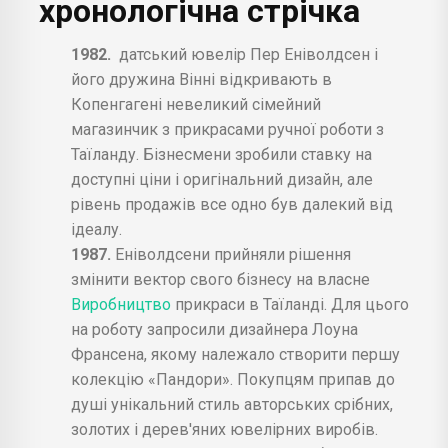
хронологічна стрічка
1982.
датський ювелір Пер Еніволдсен і
його дружина Вінні відкривають в
Копенгагені невеликий сімейний
магазинчик з прикрасами ручної роботи з
Таїланду. Бізнесмени зробили ставку на
доступні ціни і оригінальний дизайн, але
рівень продажів все одно був далекий від
ідеалу.
1987.
Еніволдсени прийняли рішення
змінити вектор свого бізнесу на власне
Виробництво
прикраси в Таїланді. Для цього
на роботу запросили дизайнера Лоуна
Франсена, якому належало створити першу
колекцію «Пандори». Покупцям припав до
душі унікальний стиль авторських срібних,
золотих і дерев'яних ювелірних виробів.