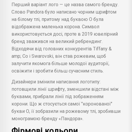
Перший варіант лого — це назва самого бренду.
Слово Pandora було написано чорним шрифтом
на білому тлі, притому над буквою О була
відображена маленька корона. Символ
використовується досі, проте в 2019 ювелірний
бренд зважився на великий ребрендинг.
Відходячи від головних конкурентів Tiffany &
amp; Co і Swarovski, він став рожевим, щоб
залучити якомога більше молодої аудиторії,
освіжити і зробити більш сучасним стиль.
Дизайнери змінили написання логотипу:
потовщили лінії шрифту, зменшили відстані між
буквами, прибрали лінії під зображенням
корони. Що ж стосується самої "коронованої"
букви О, її зобразили на рожевому тлі, зробивши
монограмою бренду «Пандора».
Фірмові кольори