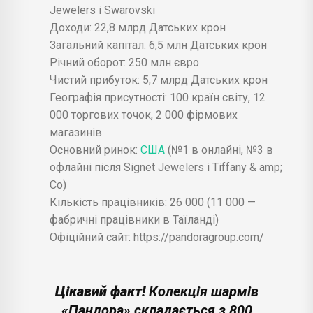
Jewelers і Swarovski
Доходи: 22,8 млрд Датських крон
Загальний капітал: 6,5 млн Датських крон
Річний оборот: 250 млн євро
Чистий прибуток: 5,7 млрд Датських крон
Географія присутності: 100 країн світу, 12
000 торгових точок, 2 000 фірмових
магазинів
Основний ринок:
США
(№1 в онлайні, №3 в
офлайні після Signet Jewelers і Tiffany & amp;
Co)
Кількість працівників: 26 000 (11 000 —
фабричні працівники в Таїланді)
Офіційний сайт: https://pandoragroup.com/
Цікавий факт!
Колекція шармів
«Пандора» складається з 800