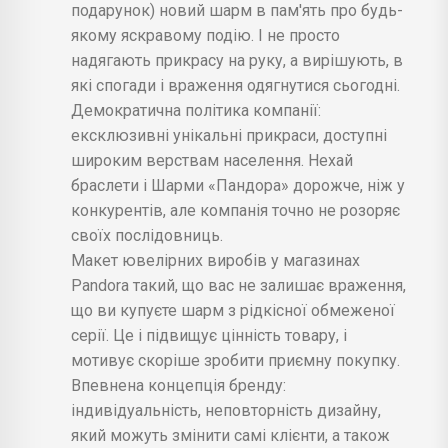
подарунок) новий шарм в пам'ять про будь-
якому яскравому подію. І не просто
надягають прикрасу на руку, а вирішують, в
які спогади і враження одягнутися сьогодні.
Демократична політика компанії:
ексклюзивні унікальні прикраси, доступні
широким верствам населення. Нехай
браслети і Шарми «Пандора» дорожче, ніж у
конкурентів, але компанія точно не розоряє
своїх послідовниць.
Макет ювелірних виробів у магазинах
Pandora такий, що вас не залишає враження,
що ви купуєте шарм з рідкісної обмеженої
серії. Це і підвищує цінність товару, і
мотивує скоріше зробити приємну покупку.
Впевнена концепція бренду:
індивідуальність, неповторність дизайну,
який можуть змінити самі клієнти, а також