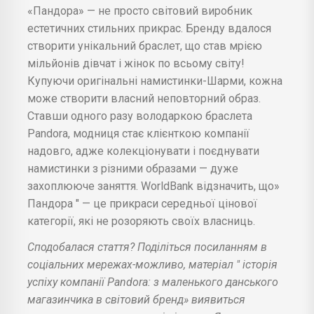
«Пандора» — не просто світовий виробник
естетичних стильних прикрас. Бренду вдалося
створити унікальний браслет, що став мрією
мільйонів дівчат і жінок по всьому світу!
Купуючи оригінальні намистинки-Шарми, кожна
може створити власний неповторний образ.
Ставши одного разу володаркою браслета
Pandora, модниця стає клієнткою компанії
надовго, адже колекціонувати і поєднувати
намистинки з різними образами — дуже
захоплююче заняття. WorldBank відзначить, що»
Пандора " — це прикраси середньої цінової
категорії, які не розоряють своїх власниць.
Сподобалася стаття? Поділіться посиланням в
соціальних мережах-можливо, матеріал " історія
успіху компанії Pandora: з маленького данського
магазинчика в світовий бренд» виявиться