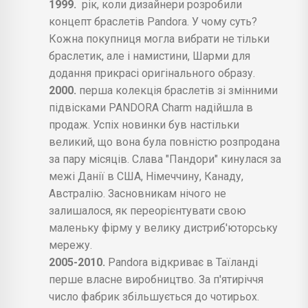
1999.
рік, коли дизайнери розробили
концепт браслетів Pandora. У чому суть?
Кожна покупниця могла вибрати не тільки
браслетик, але і намистини, Шарми для
додання прикрасі оригінального образу.
2000.
перша колекція браслетів зі змінними
підвісками PANDORA Charm надійшла в
продаж. Успіх новинки був настільки
великий, що вона була повністю розпродана
за пару місяців. Слава "Пандори" кинулася за
межі Данії в США, Німеччину, Канаду,
Австралію. Засновникам нічого не
залишалося, як переорієнтувати свою
маленьку фірму у велику дистриб'юторську
мережу.
2005-2010.
Pandora відкриває в Таїланді
перше власне виробництво. За п'ятиріччя
число фабрик збільшується до чотирьох.