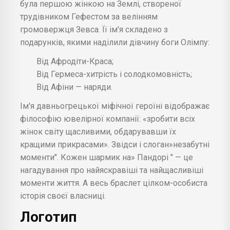
була першою жінкою на Землі, створеної
трудівником Гефестом за велінням
громовержця Зевса. Її ім'я складено з
подарунків, якими наділили дівчину боги Олімпу:
Від Афродіти-Краса;
Від Гермеса-хитрість і солодкомовність;
Від Афіни — наряди.
Ім'я давньогрецької міфічної героїні відображає
філософію ювелірної компанії: «зробити всіх
жінок світу щасливими, обдарувавши їх
кращими прикрасами». Звідси і слоган»незабутні
моменти". Кожен шармик на» Пандорі " — це
нагадування про найяскравіші та найщасливіші
моменти життя. А весь браслет цілком-особиста
історія своєї власниці.
Логотип