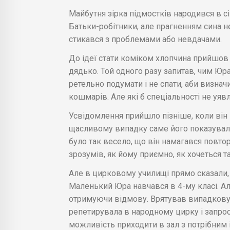
Майбутня зірка підмостків народився в сі
Батьки-робітники, але прагненням сина н
стикався з проблемами або невдачами.
До ідеї стати коміком хлопчина прийшов
дядько. Той одного разу запитав, чим Юр
ретельно подумати і не спати, аби визначи
кошмарів. Але які б спеціальності не уявл
Усвідомлення прийшло пізніше, коли він 
щасливому випадку саме його показували
було так весело, що він намагався повто
зрозумів, як йому приємно, як хочеться т
Але в цирковому училищі прямо сказали, 
Маленький Юра навчався в 4-му класі. Ал
отримуючи відмову. Врятував випадкову
репетирувала в народному цирку і запро
можливість приходити в зал з потрібним 