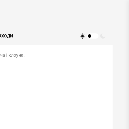
АХОДИ
а і клоуна .