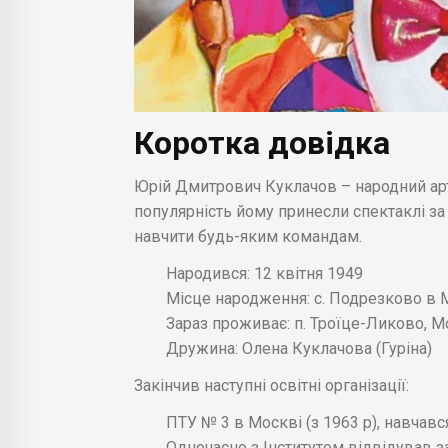
Коротка довідка
Юрій Дмитрович Куклачов – народний арт
популярність йому принесли спектаклі з
навчити будь-яким командам.
Народився: 12 квітня 1949
Місце народження: с. Подрезково в 
Зараз проживає: п. Троїце-Ликово, 
Дружина: Олена Куклачова (Гуріна)
Закінчив наступні освітні організації:
ПТУ № 3 в Москві (з 1963 р), навчав
Одночасно з Інститутом відвідував з