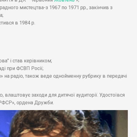
дного мистецтва-з 1967 по 1971 рр., закінчив з
а;
тився в 1984 р.
ва" і став керівником;
ді при ФСВП Росії;
» на радіо, також веде однойменну рубрику в передачі
ю, влаштовує заходи для дитячої аудиторії. Удостоївся
 РРФСР», ордена Дружби.