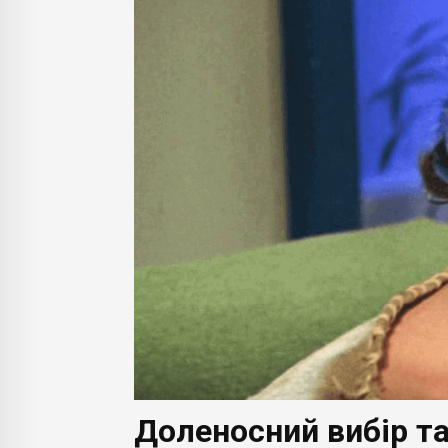
Доленосний вибір т