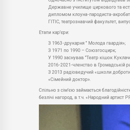
Державне училище циркового та естра
дипломом клоуна-пародиста-акробат
ГІТІС, театрознавчий факультет, випус
Етапи кар'єри:
З 1963-друкарня " Молода гвардія»;
З 1971 по 1990 – Союзгосцирк;
У 1990 заснував "Театр кішок Куклачо
2016-2021-членство в Громадській ра
З 2013 радіоведучий «школи доброти
«Сімейний доктор».
Спільно з сім'єю займається благодійніст
безлічі нагород, в т.ч. «Народний артист