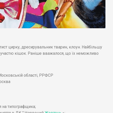
ист цирку, дресирувальник тварин, клоун. Найбільшу
а участю кішок. Раніше вважалося, що їх неможливо
Московській області, РРФСР
Москва
ся на типографщика;
аняття в ДК " Червоний
Жовтень
»;