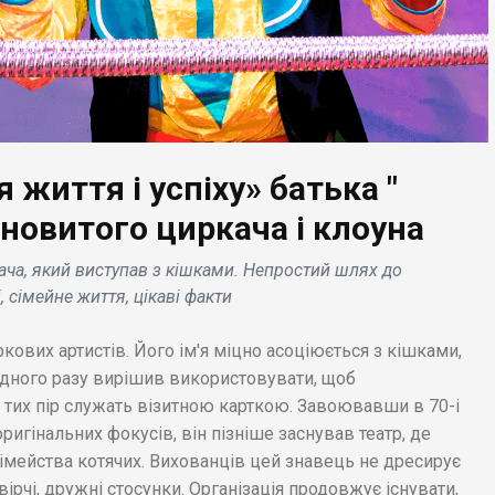
я життя і успіху» батька "
БІЗНЕС НОВ
ановитого циркача і клоуна
БІЗНЕС НОВИНИ
Valneva і 
ача, який виступав з кішками. Непростий шлях до
й
Обама оприлюднив
укладают
 сімейне життя, цікаві факти
літній плейлист: до
про підпи
нього увійшли Бейонсе і
розробку
кових артистів. Його ім'я міцно асоціюється з кішками,
дует «Мокра нога» .
хвороби 
одного разу вирішив використовувати, щоб
 тих пір служать візитною карткою. Завоювавши в 70-і
ригінальних фокусів, він пізніше заснував театр, де
імейства котячих. Вихованців цей знавець не дресирує
вірчі, дружні стосунки. Організація продовжує існувати,