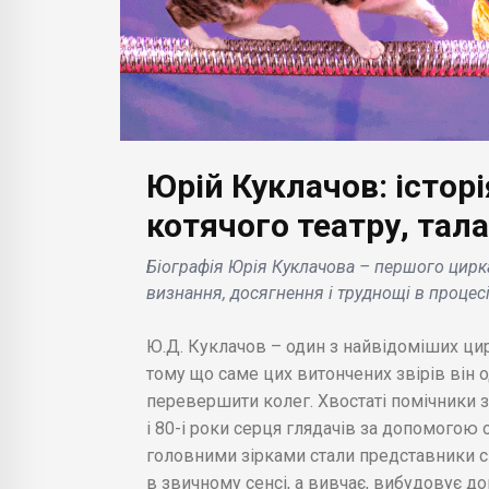
Юрій Куклачов: історі
БІЗНЕС НОВИНИ
котячого театру, тал
С НОВИНИ
Google анонсує
Біографія Юрія Куклачова – першого цирк
AI представляє
впровадження функці
визнання, досягнення і труднощі в процесі,
функції і знижує
ШІ для поліпшення
на GPT-3.5-turbo і
Gmail, Docs та інших
Ю.Д. Куклачов – один з найвідоміших цир
 .
сервісів .
тому що саме цих витончених звірів він 
перевершити колег. Хвостаті помічники з
і 80-і роки серця глядачів за допомогою о
головними зірками стали представники с
в звичному сенсі, а вивчає, вибудовує до