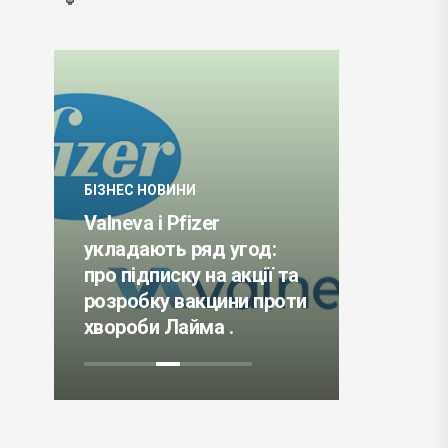
ИНИ
БІЗНЕС НОВИНИ
Pfizer
ь ряд угод:
Meta розповіла про
ску на акції та
намір впровадити
 вакцини проти
технологію блокчейна в
Лайма .
свої продукти .