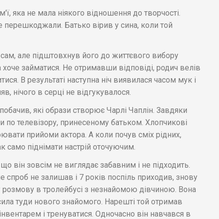
м'ї, яка не мала ніякого відношення до творчості.
е перешкоджали. Батько вірив у сина, коли той
 сам, але підштовхнув його до життєвого вибору
а хоче займатися. Не отримавши відповіді, родич велів
тися. В результаті наступна ніч виявилася часом мук і
яв, нічого в серці не відгукувалося.
побачив, які образи створює Чарлі Чаплін. Завдяки
 по телевізору, принесеному батьком. Хлопчикові
рювати прийоми актора. А коли почув сміх рідних,
ак само піднімати настрій оточуючим.
що він зовсім не виглядає забавним і не підходить.
е спроб не залишав і 7 років поспіль приходив, знову
 розмову в тролейбусі з незнайомою дівчиною. Вона
сила туди нового знайомого. Нарешті той отримав
інвентарем і тренуватися. Одночасно він навчався в