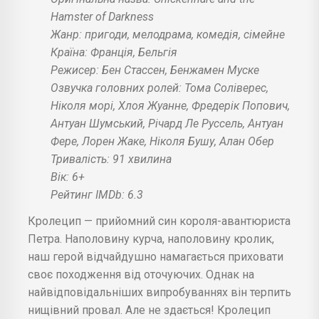
Hamster of Darkness
Жанр: пригоди, мелодрама, комедія, сімейне
Країна: Франція, Бельгія
Режисер: Бен Стассен, Бенжамен Муске
Озвучка головних ролей: Тома Соліверес,
Ніколя морі, Хлоя Жуанне, Фредерік Попович,
Антуан Шумський, Річард Ле Руссель, Антуан
Фере, Лорен Жаке, Ніколя Бушу, Алан Обер
Тривалість: 91 хвилина
Вік: 6+
Рейтинг IMDb: 6.3
Кролецип — прийомний син короля-авантюриста
Петра. Наполовину курча, наполовину кролик,
наш герой відчайдушно намагається приховати
своє походження від оточуючих. Однак на
найвідповідальніших випробуваннях він терпить
нищівний провал. Але не здається! Кролецип