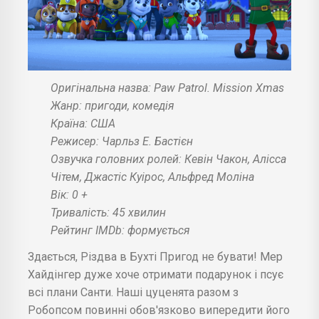
Оригінальна назва: Paw Patrol. Mission Xmas
Жанр: пригоди, комедія
Країна: США
Режисер: Чарльз Е. Бастієн
Озвучка головних ролей: Кевін Чакон, Алісса
Чітем, Джастіс Куірос, Альфред Моліна
Вік: 0 +
Тривалість: 45 хвилин
Рейтинг IMDb: формується
Здається, Різдва в Бухті Пригод не бувати! Мер
Хайдінгер дуже хоче отримати подарунок і псує
всі плани Санти. Наші цуценята разом з
Робопсом повинні обов'язково випередити його