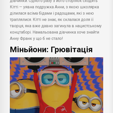
дівчинки. Одного разу з його сторінок сходить
Кітті — уявна подружка Анни, з якою школярка
ділилася всіма бідами і радощами, які з нею
траплялися. Кітті не знає, як склалася доля її
творця, яка вже давно загинула в нацистському
концтаборі. Намальована дівчинка хоче знайти
Анну Франк у що б не стало!
Міньйони: Грювітація