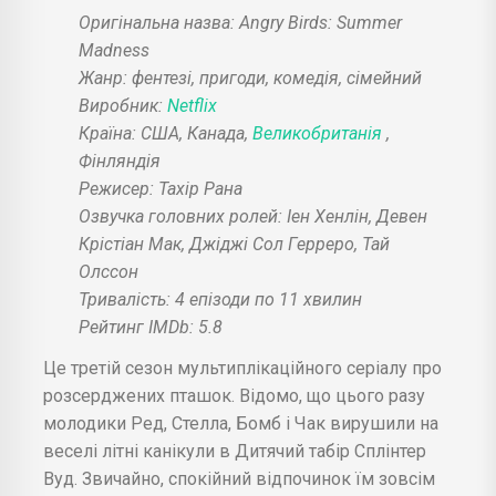
Оригінальна назва: Angry Birds: Summer
Madness
Жанр: фентезі, пригоди, комедія, сімейний
Виробник:
Netflix
Країна: США, Канада,
Великобританія
,
Фінляндія
Режисер: Тахір Рана
Озвучка головних ролей: Іен Хенлін, Девен
Крістіан Мак, Джіджі Сол Герреро, Тай
Олссон
Тривалість: 4 епізоди по 11 хвилин
Рейтинг IMDb: 5.8
Це третій сезон мультиплікаційного серіалу про
розсерджених пташок. Відомо, що цього разу
молодики Ред, Стелла, Бомб і Чак вирушили на
веселі літні канікули в Дитячий табір Сплінтер
Вуд. Звичайно, спокійний відпочинок їм зовсім