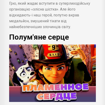
Грю, який жадає вступити в суперлиходійську
організацію «злісна шістка». Але його
відкидають-і наш герой, попутно вкрав
медальйон, змушений тікати від
найнебезпечніших злочинців світу.
Полум'яне серце