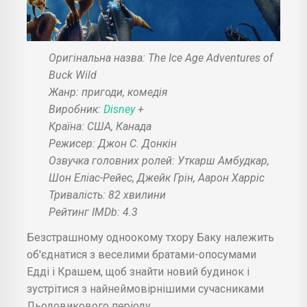
Оригінальна назва: The Ice Age Adventures of
Buck Wild
Жанр: пригоди, комедія
Виробник:
Disney
+
Країна: США, Канада
Режисер: Джон С. Донкін
Озвучка головних ролей: Уткарш Амбудкар,
Шон Еліас-Рейес, Джейк Грін, Аарон Харріс
Тривалість: 82 хвилини
Рейтинг IMDb: 4.3
Безстрашному одноокому тхору Баку належить
об'єднатися з веселими братами-опосумами
Едді і Крашем, щоб знайти новий будинок і
зустрітися з найнеймовірнішими сучасниками
Льодовикового періоду.