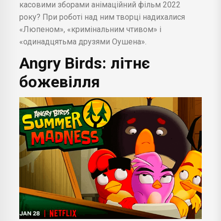
касовими зборами анімаційний фільм 2022
року? При роботі над ним творці надихалися
«Люпеном», «кримінальним чтивом» і
«одинадцятьма друзями Оушена».
Angry Birds: літнє
божевілля