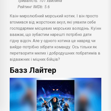
Тривалість: 101 хвилина
Рейтинг IMDb: 5.6
Квін-миролюбний морський котик. І він просто
втомився від жорстоких акул, які уявили себе
господарями місцевих морських володінь. Куїнн
вважає, що зубастим нарешті потрібно дати
гідну відсіч. Але у одного котика це навряд чи
вийде-потрібно зібрати команду. Ось тільки як
перетворити милих і добродушних побратимів в
відважних і міцних бійців?
Базз Лайтер