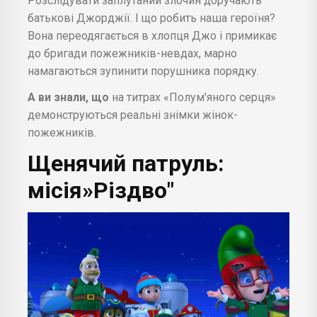
Розслідувати заплутаний злочин доручають
батькові Джорджії. І що робить наша героїня?
Вона переодягається в хлопця Джо і примикає
до бригади пожежників-невдах, марно
намагаються зупинити порушника порядку.
А ви знали, що
на титрах «Полум'яного серця»
демонструються реальні знімки жінок-
пожежників.
Щенячий патруль:
місія»Різдво"