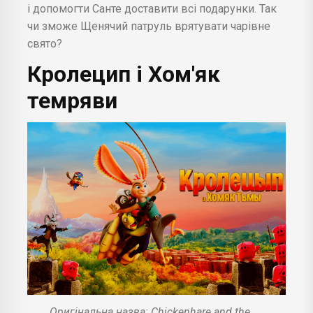
і допомогти Санте доставити всі подарунки. Так
чи зможе Щенячий патруль врятувати чарівне
свято?
Кролецип і Хом'як
темряви
Оригінальна назва: Chickenhare and the