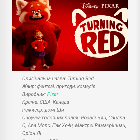
Оригінальна назва: Turning Red
Жанр: фентезі, пригоди, комедія
Виробник:
Pixar
Країна: США, Канада
Режисер: домі Ши
Озвучка головних ролей: Розалі Чян, Сандра
О, Ава Морс, Пак Хе-ін, Майтреі Рамакрішнан,
Оріон Лі