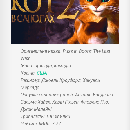
Оригінальна назва: Puss in Boots: The Last
Wish
Жанр: пригоди, комедія
Країна:
США
Режисер: Джоель Кроуфорд, Хануель
Меркадо
Озвучка головних ролей: Антоніо Бандерас,
Сальма Хайек, Харві Гільєн, Флоренс П'ю,
Джон Малейні
Тривалість: 100 хвилин
Рейтинг IMDb: 7.77