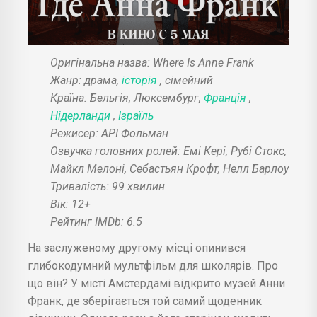
Оригінальна назва: Where Is Anne Frank
Жанр: драма,
історія
, сімейний
Країна: Бельгія, Люксембург,
Франція
,
Нідерланди
,
Ізраїль
Режисер: АРІ Фольман
Озвучка головних ролей: Емі Кері, Рубі Стокс,
Майкл Мелоні, Себастьян Крофт, Нелл Барлоу
Тривалість: 99 хвилин
Вік: 12+
Рейтинг IMDb: 6.5
На заслуженому другому місці опинився
глибокодумний мультфільм для школярів. Про
що він? У місті Амстердамі відкрито музей Анни
Франк, де зберігається той самий щоденник