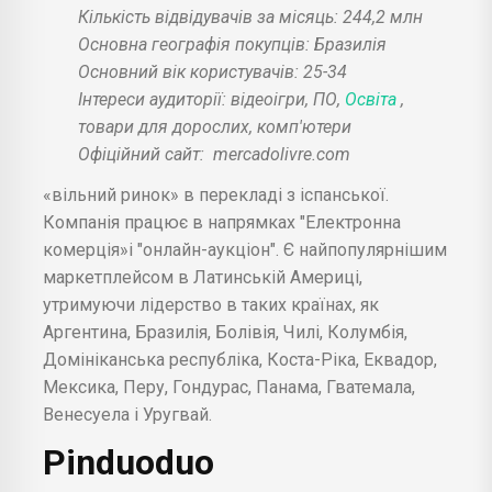
Кількість відвідувачів за місяць: 244,2 млн
Основна географія покупців: Бразилія
Основний вік користувачів: 25-34
Інтереси аудиторії: відеоігри, ПО,
Освіта
,
товари для дорослих, комп'ютери
Офіційний сайт:
mercadolivre.com
«вільний ринок» в перекладі з іспанської.
Компанія працює в напрямках "Електронна
комерція»і "онлайн-аукціон". Є найпопулярнішим
маркетплейсом в Латинській Америці,
утримуючи лідерство в таких країнах, як
Аргентина, Бразилія, Болівія, Чилі, Колумбія,
Домініканська республіка, Коста-Ріка, Еквадор,
Мексика, Перу, Гондурас, Панама, Гватемала,
Венесуела і Уругвай.
Pinduoduo