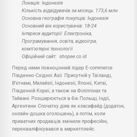
Локація: Індонезія
Кількість відвідувачів за місяць: 173,6 млн
Основна географія покупців: Індонезія
Основний вік користувачів: 18-24
Інтереси аудиторії: Електроніка,
Програмування, освіта, відеоігри,
комп'ютерні технології
Офіційний сайт:
shopee.co.id
Перед нами повноцінний лідер E-commerce
Південно-Східної Азії. Присутній у Таїланді,
В'єтнамі, Малайзії, Індонезії, Японії, Китаї,
Південній Кореї, а також на Філіппінах та
Тайвані. Розширюється в бік Польщі, Індії,
Аргентини. Спочатку діяв як класифайд (додаток,
онлайн-дошка оголошень), а потім, коли
приватних продавців змінили професійні,
перекваліфікувався в маркетплейс.