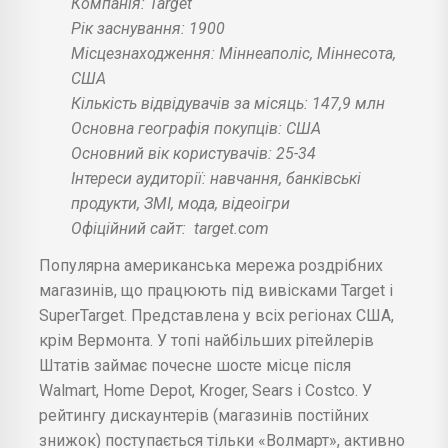
Компанія: Target
Рік заснування: 1900
Місцезнаходження: Міннеаполіс, Міннесота,
США
Кількість відвідувачів за місяць: 147,9 млн
Основна географія покупців: США
Основний вік користувачів: 25-34
Інтереси аудиторії: навчання, банківські
продукти, ЗМІ, мода, відеоігри
Офіційний сайт:
target.com
Популярна американська мережа роздрібних
магазинів, що працюють під вивісками Target і
SuperTarget. Представлена у всіх регіонах США,
крім Вермонта. У топі найбільших рітейлерів
Штатів займає почесне шосте місце після
Walmart, Home Depot, Kroger, Sears і Costco. У
рейтингу дискаунтерів (магазинів постійних
знижок) поступається тільки «Волмарт», активно