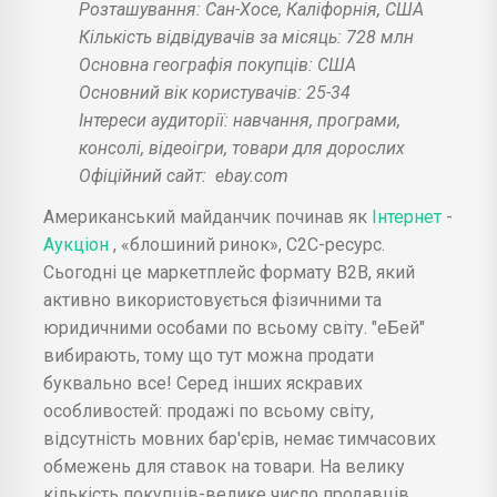
Розташування: Сан-Хосе, Каліфорнія, США
Кількість відвідувачів за місяць: 728 млн
Основна географія покупців: США
Основний вік користувачів: 25-34
Інтереси аудиторії: навчання, програми,
консолі, відеоігри, товари для дорослих
Офіційний сайт:
ebay.com
Американський майданчик починав як
Інтернет
-
Аукціон
, «блошиний ринок», С2С-ресурс.
Сьогодні це маркетплейс формату В2В, який
активно використовується фізичними та
юридичними особами по всьому світу. "еБей"
вибирають, тому що тут можна продати
буквально все! Серед інших яскравих
особливостей: продажі по всьому світу,
відсутність мовних бар'єрів, немає тимчасових
обмежень для ставок на товари. На велику
кількість покупців-велике число продавців.