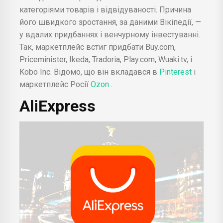
категоріями товарів і відвідуваності. Причина
його швидкого зростання, за даними Вікіпедії, —
у вдалих придбаннях і венчурному інвестуванні.
Так, маркетплейс встиг придбати Buy.com,
Priceminister, Ikeda, Tradoria, Play.com, Wuaki.tv, і
Kobo Inc. Відомо, що він вкладався в
Pinterest
і
маркетплейс Росії
Ozon
.
AliExpress