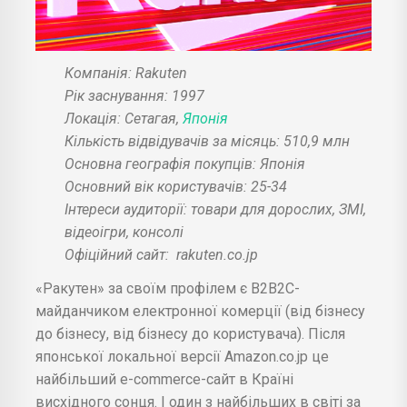
Компанія: Rakuten
Рік заснування: 1997
Локація: Сетагая,
Японія
Кількість відвідувачів за місяць: 510,9 млн
Основна географія покупців: Японія
Основний вік користувачів: 25-34
Інтереси аудиторії: товари для дорослих, ЗМІ,
відеоігри, консолі
Офіційний сайт:
rakuten.co.jp
«Ракутен» за своїм профілем є B2B2C-
майданчиком електронної комерції (від бізнесу
до бізнесу, від бізнесу до користувача). Після
японської локальної версії Amazon.co.jp це
найбільший e-commerce-сайт в Країні
висхідного сонця. І один з найбільших в світі за