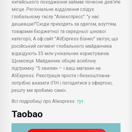
китайського походження займає почесне дев'яте
місце. Регіональне відділення слідує
глобальному гаслу "Аліекспресс": "у нас
дешевше!"Сюди приходять за одягом, взуттям,
товарами бюджетної та середньої цінової
категорії, А оф.сайт "AliExpress бізнес" звітує, що
російський сегмент глобального майданчика
відвідують 35 млн унікальних користувачів
Щомісяця. Майданчик обіцяє всебічну
підтримку: "5 хвилин — і ваш магазин на
AliExpress. Реєстрація проста і безкоштовна-
потрібно вказати ІПН і погодитися з офертою,
решту ми зробимо самі».
Всі подробиці про Aliexpress
тут
.
Taobao