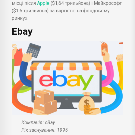
місці після
Apple
($1,64 трильйона) і Майкрософт
($1,6 трильйона) за вартістю на фондовому
ринку».
Ebay
Компанія: eBay
Рік заснування: 1995