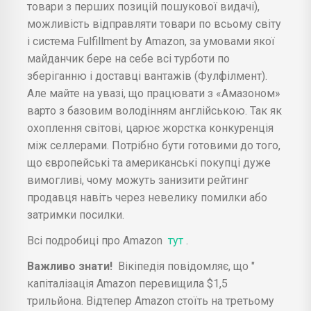
товари з перших позицій пошукової видачі),
можливість відправляти товари по всьому світу
і система Fulfillment by Amazon, за умовами якої
майданчик бере на себе всі турботи по
зберіганню і доставці вантажів (Фулфілмент).
Але майте на увазі, що працювати з «Амазоном»
варто з базовим володінням англійською. Так як
охоплення світові, царює жорстка конкуренція
між селлерами. Потрібно бути готовими до того,
що європейські та американські покупці дуже
вимогливі, чому можуть занизити рейтинг
продавця навіть через невелику помилки або
затримки посилки.
Всі подробиці про Amazon
тут
.
Важливо знати!
Вікіпедія повідомляє, що "
капіталізація Amazon перевищила $1,5
трильйона. Відтепер Amazon стоїть на третьому