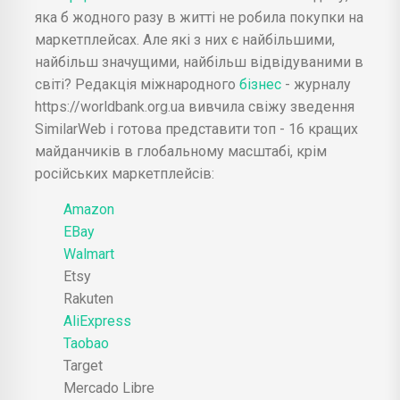
яка б жодного разу в житті не робила покупки на
маркетплейсах. Але які з них є найбільшими,
найбільш значущими, найбільш відвідуваними в
світі? Редакція міжнародного
бізнес
- журналу
https://worldbank.org.ua вивчила свіжу зведення
SimilarWeb і готова представити топ - 16 кращих
майданчиків в глобальному масштабі, крім
російських маркетплейсів:
Amazon
EBay
Walmart
Etsy
Rakuten
AliExpress
Taobao
Target
Mercado Libre