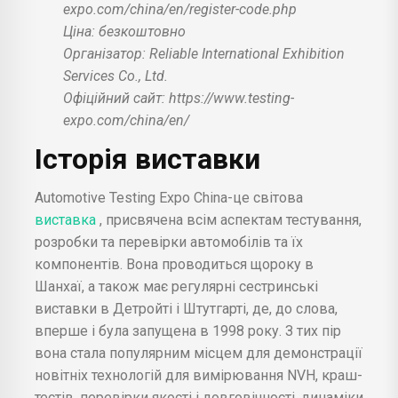
expo.com/china/en/register-code.php
Ціна: безкоштовно
Організатор: Reliable International Exhibition
Services Co., Ltd.
Офіційний сайт: https://www.testing-
expo.com/china/en/
Історія
виставки
Automotive Testing Expo China-це світова
виставка
, присвячена всім аспектам тестування,
розробки та перевірки автомобілів та їх
компонентів. Вона проводиться щороку в
Шанхаї, а також має регулярні сестринські
виставки в Детройті і Штутгарті, де, до слова,
вперше і була запущена в 1998 року. З тих пір
вона стала популярним місцем для демонстрації
новітніх технологій для вимірювання NVH, краш-
тестів, перевірки якості і довговічності, динаміки