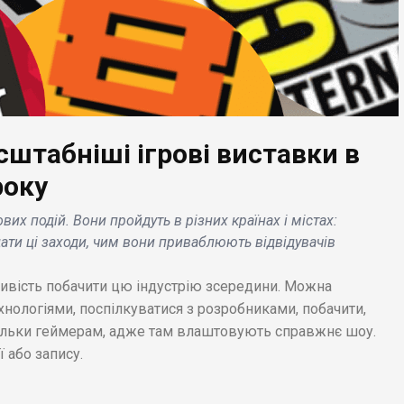
сштабніші ігрові виставки в
року
ЕС НОВИНИ
БІЗНЕС НОВИНИ
вих подій. Вони пройдуть в різних країнах і містах:
оккіо»
Meta підвищує безпе
ідати ці заходи, чим вони приваблюють відвідувачів
ртається: на Disney
профілів українських
s вже доступний
користувачів Facebook
ливість побачити цю індустрію зсередини. Можна
йлер ремейка .
Instagram .
нологіями, поспілкуватися з розробниками, побачити,
 тільки геймерам, адже там влаштовують справжнє шоу.
 або запису.