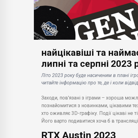
найцікавіші та найма
БІЗНЕС НОВИНИ
липні та серпні 2023 
БІЗН
Nokia і Samsung уклали
Літо 2023 року буде насиченим в плані ігро
багаторічну мирову
«Пін
читайте інформацію про те, де і коли відв
на ідея
угоду про патенти
пове
,
нового покоління
Plu
Заходи, пов'язані з іграми – хороша мож
.
мобільного зв'язку 5g .
тре
познайомитися з новинками, цікавими тех
хто оживляє 3D-графіку. Події цікаві не
Його варто подивитися хоча б в трансляції
RTX Austin 2023