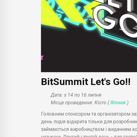
BitSummit Let's Go!!
Дата: з 14 по 16 липня
Місце проведення: Кіото (
Японія
)
Головним спонсором та організатором зах
день подія відкрита тільки для розробник
займаються виробництвом і виданням ко
новинки. Другий і третій день - для гостей.