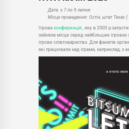
Дата: з 7 по 9 липня
Місце проведення: Остін, штат Техас (
Ігрова
конференція
, яку в 2003 р.запуст
зайняла місце серед найбільших ігрових 
ігрове співтовариство. Для фанатів орга
які працювали над іграми, наприклад, з а