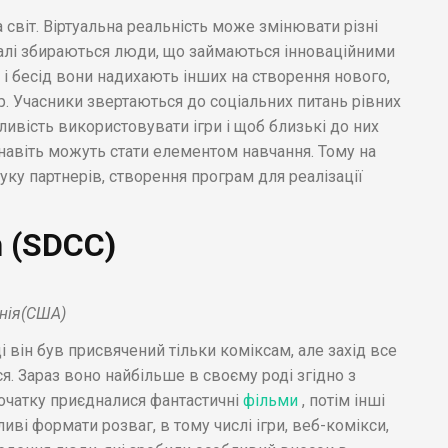
а світ. Віртуальна реальність може змінювати різні
алі збираються люди, що займаються інноваційними
в і бесід вони надихають інших на створення нового,
. Учасники звертаються до соціальних питань рівних
ивість використовувати ігри і щоб близькі до них
навіть можуть стати елементом навчання. Тому на
у партнерів, створення програм для реалізації
 (SDCC)
рнія(США)
він був присвячений тільки коміксам, але захід все
я. Зараз воно найбільше в своєму роді згідно з
початку приєдналися фантастичні
фільми
, потім інші
ві формати розваг, в тому числі ігри, веб-комікси,