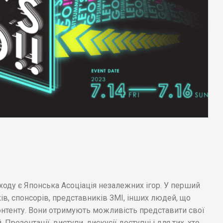
оду є Японська Асоціація незалежних ігор. У перший
ів, спонсорів, представників ЗМІ, інших людей, що
нтенту. Вони отримують можливість представити свої
 Презентації, виступи, дискусії доступні і для тих, хто