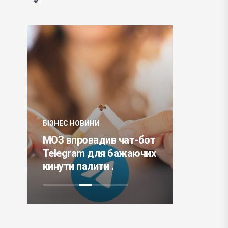
БІЗНЕС НОВИНИ
БІЗНЕС НО
ку
МОЗ впровадив чат-бот
Meta пр
 і
Telegram для бажаючих
цифрови
кинути палити .
AR і VR 