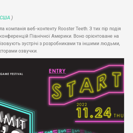
США
)
ила компанія веб-контенту Rooster Teeth. З тих пір подія
конференцій Північної Америки. Воно орієнтоване на
нізовують зустрічі з розробниками та іншими людьми,
кторами озвучки.