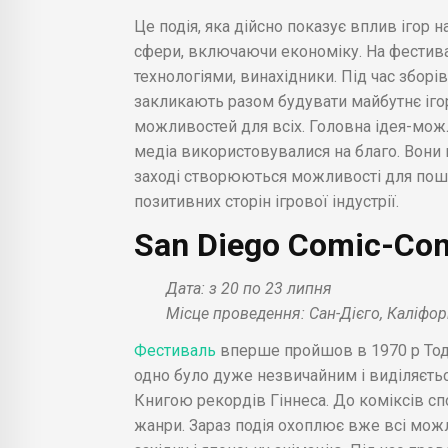
Це подія, яка дійсно показує вплив ігор н
сфери, включаючи економіку. На фестив
технологіями, винахідники. Під час зборі
закликають разом будувати майбутнє ігор
можливостей для всіх. Головна ідея-можл
медіа використовувалися на благо. Вони 
заході створюються можливості для пошук
позитивних сторін ігрової індустрії.
San Diego Comic-Con
Дата: з 20 по 23 липня
Місце проведення: Сан-Дієго, Каліфо
Фестиваль
вперше пройшов в 1970 р Тоді 
одно було дуже незвичайним і виділяєтьс
Книгою рекордів Гіннеса. До коміксів с
жанри. Зараз подія охоплює вже всі можли