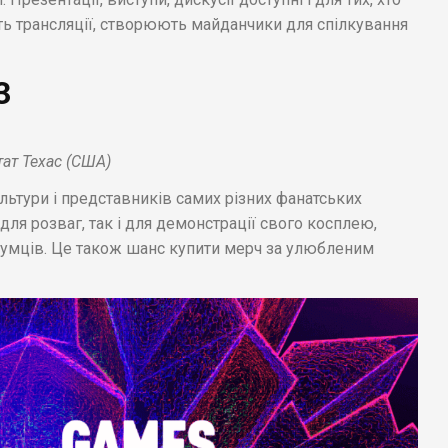
ть трансляції, створюють майданчики для спілкування
3
ат Техас (США)
ультури і представників самих різних фанатських
для розваг, так і для демонстрації свого косплею,
одумців. Це також шанс купити мерч за улюбленим