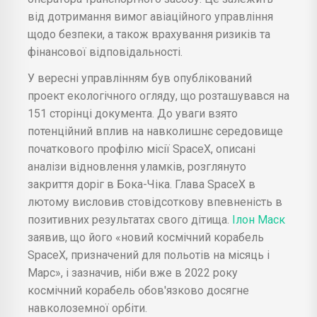
від дотримання вимог авіаційного управління
щодо безпеки, а також врахування ризиків та
фінансової відповідальності.
У вересні управлінням був опублікований
проект екологічного огляду, що розташувався на
151 сторінці документа. До уваги взято
потенційний вплив на навколишнє середовище
початкового профілю місії SpaceX, описані
аналізи відновлення уламків, розглянуто
закриття доріг в Бока-Чіка. Глава SpaceX в
лютому висловив стовідсоткову впевненість в
позитивних результатах свого дітища.
Ілон Маск
заявив, що його «новий космічний корабель
SpaceX, призначений для польотів на місяць і
Марс», і зазначив, ніби вже в 2022 року
космічний корабель обов'язково досягне
навколоземної орбіти.