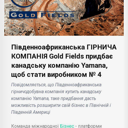
Південноафриканська ГІРНИЧА
КОМПАНІЯ Gold Fields придбає
канадську компанію Yamana,
щоб стати виробником № 4
Повідомляється, що Південноафриканська
гірничодобувна компанія купить канадську
компанію Yamana, таке придбання дасть
можливість розширити свій бізнес в Північній і
Південній Америці
Команда міжнародної
Бізнес
- платформи