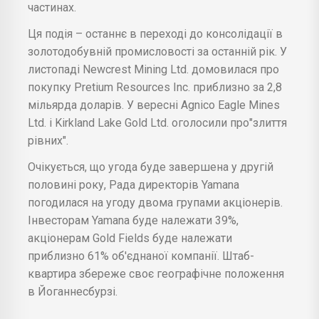
частинах.
Ця подія – останнє в переході до консолідації в
золотодобувній промисловості за останній рік. У
листопаді Newcrest Mining Ltd. домовилася про
покупку Pretium Resources Inc. приблизно за 2,8
мільярда доларів. У вересні Agnico Eagle Mines
Ltd. і Kirkland Lake Gold Ltd. оголосили про"злиття
рівних".
Очікується, що угода буде завершена у другій
половині року, Рада директорів Yamana
погодилася на угоду двома групами акціонерів.
Інвесторам Yamana буде належати 39%,
акціонерам Gold Fields буде належати
приблизно 61% об'єднаної компанії. Штаб-
квартира збереже своє географічне положення
в Йоганнесбурзі.