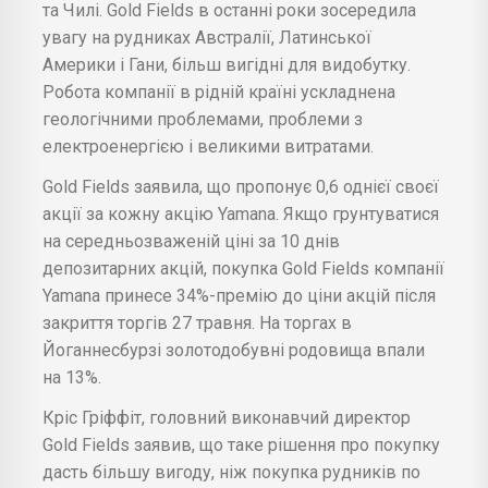
та Чилі. Gold Fields в останні роки зосередила
увагу на рудниках Австралії, Латинської
Америки і Гани, більш вигідні для видобутку.
Робота компанії в рідній країні ускладнена
геологічними проблемами, проблеми з
електроенергією і великими витратами.
Gold Fields заявила, що пропонує 0,6 однієї своєї
акції за кожну акцію Yamana. Якщо грунтуватися
на середньозваженій ціні за 10 днів
депозитарних акцій, покупка Gold Fields компанії
Yamana принесе 34%-премію до ціни акцій після
закриття торгів 27 травня. На торгах в
Йоганнесбурзі золотодобувні родовища впали
на 13%.
Кріс Гріффіт, головний виконавчий директор
Gold Fields заявив, що таке рішення про покупку
дасть більшу вигоду, ніж покупка рудників по