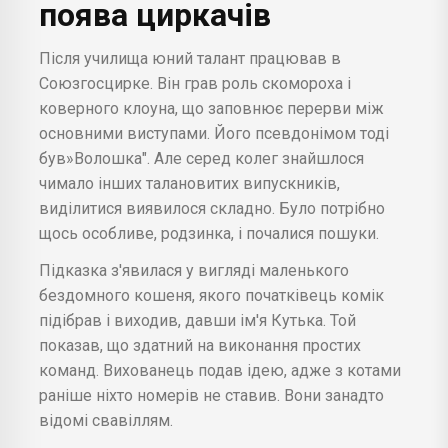
поява циркачів
Після училища юний талант працював в
Союзгосцирке. Він грав роль скомороха і
коверного клоуна, що заповнює перерви між
основними виступами. Його псевдонімом тоді
був»Волошка". Але серед колег знайшлося
чимало інших талановитих випускників,
виділитися виявилося складно. Було потрібно
щось особливе, родзинка, і почалися пошуки.
Підказка з'явилася у вигляді маленького
бездомного кошеня, якого початківець комік
підібрав і виходив, давши ім'я Кутька. Той
показав, що здатний на виконання простих
команд. Вихованець подав ідею, адже з котами
раніше ніхто номерів не ставив. Вони занадто
відомі свавіллям.