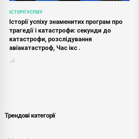
ІСТОРІЇ УСПІХУ
Історії успіху трьох знаменитих на весь
світ телешоу: Битви екстрасенсів, магії
Девіда Копперфільда, магії Крісса
Енджела .
Трендові категорії