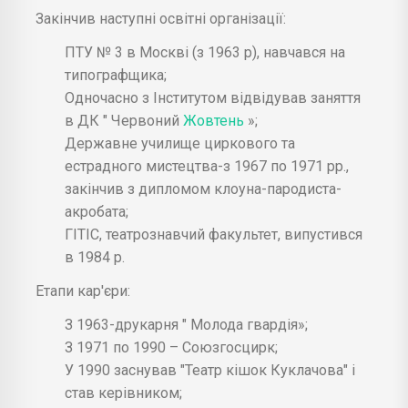
Закінчив наступні освітні організації:
ПТУ № 3 в Москві (з 1963 р), навчався на
типографщика;
Одночасно з Інститутом відвідував заняття
в ДК " Червоний
Жовтень
»;
Державне училище циркового та
естрадного мистецтва-з 1967 по 1971 рр.,
закінчив з дипломом клоуна-пародиста-
акробата;
ГІТІС, театрознавчий факультет, випустився
в 1984 р.
Етапи кар'єри:
З 1963-друкарня " Молода гвардія»;
З 1971 по 1990 – Союзгосцирк;
У 1990 заснував "Театр кішок Куклачова" і
став керівником;