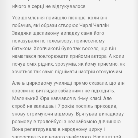
нічого в серці не відгукувалося.
Усвідомлення прийшло пізніше, коли він
побачив, які образи створює Чарлі Чаплін.
Завдяки щасливому випадку саме його
показували по телевізору, принесеному
батьком. Хлопчикові було так весело, що він
намагався повторювати прийоми актора. А коли
почув сміх рідних, зрозумів, як йому приємно, як
хочеться так само піднімати настрій оточуючим.
Але в цирковому училищі прямо сказали, що він
зовсім не виглядає забавним і не підходить.
Маленький Юра навчався в 4-му класі. Але
спроб не залишав і 7 років поспіль приходив,
знову отримуючи відмову. Врятував випадкову
розмову в тролейбусі з незнайомою дівчиною.
Вона репетирувала в народному цирку і
запросила туди нового знайомого. Нарешті той