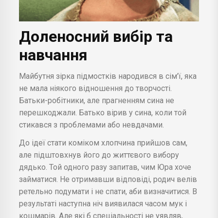
Доленосний вибір та
навчання
Майбутня зірка підмостків народився в сім'ї, яка
не мала ніякого відношення до творчості.
Батьки-робітники, але прагненням сина не
перешкоджали. Батько вірив у сина, коли той
стикався з проблемами або невдачами.
До ідеї стати коміком хлопчина прийшов сам,
але підштовхнув його до життєвого вибору
дядько. Той одного разу запитав, чим Юра хоче
займатися. Не отримавши відповіді, родич велів
ретельно подумати і не спати, аби визначитися. В
результаті наступна ніч виявилася часом мук і
кошмарів. Але які б спеціальності не уявляв,