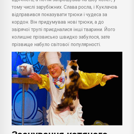
тому числі зарубіжних. Слава росла, і Куклачов
відправився показувати трюки і чудеса за
кордон. Він придумував нові трюки, а до
звірячої трупі приєдналися інші тварини. Його
колишнє прізвисько швидко забулося, зате
прізвище набуло світової популярності.