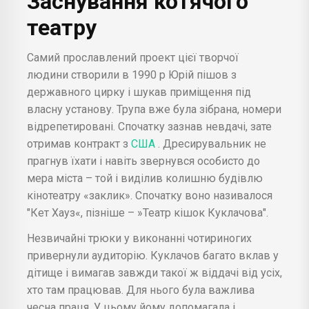
Заснування котячого
театру
Самий прославлений проект цієї творчої
людини створили в 1990 р Юрій пішов з
державного цирку і шукав приміщення під
власну установу. Трупа вже була зібрана, номери
відрепетировані. Спочатку зазнав невдачі, зате
отримав контракт з
США
. Дресирувальник не
прагнув їхати і навіть звернувся особисто до
мера міста – той і виділив колишню будівлю
кінотеатру «заклик». Спочатку воно називалося
"Кет Хауз«, пізніше – »Театр кішок Куклачова".
Незвичайні трюки у виконанні чотириногих
привернули аудиторію. Куклачов багато вклав у
дітище і вимагав завжди такої ж віддачі від усіх,
хто там працював. Для нього була важлива
чесна праця. У цьому йому допомагала і