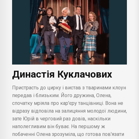
Династія Куклачових
Пристрасть до цирку і вистав з тваринами клоун
передав і близьким. Його дружина, Олена,
спочатку мріяла про кар'єру танцівниці. Вона не
відразу відповіла на залицяння молодої людини,
зате Юрій в черговий раз довів, наскільки
наполегливим він буває. На першому ж
побаченні Олена зрозуміла, що готова пов'язати