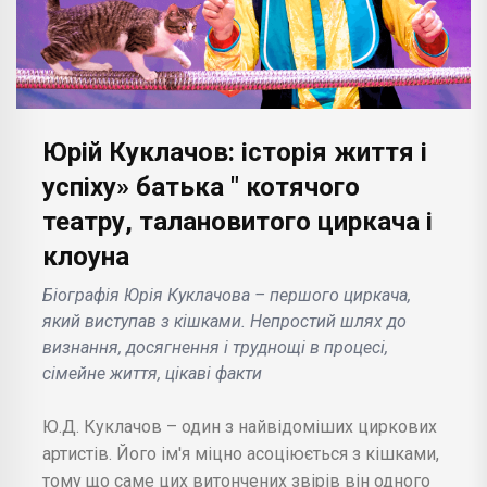
Юрій Куклачов: історія життя і
успіху» батька " котячого
театру, талановитого циркача і
клоуна
Біографія Юрія Куклачова – першого циркача,
який виступав з кішками. Непростий шлях до
визнання, досягнення і труднощі в процесі,
сімейне життя, цікаві факти
Ю.Д. Куклачов – один з найвідоміших циркових
артистів. Його ім'я міцно асоціюється з кішками,
тому що саме цих витончених звірів він одного