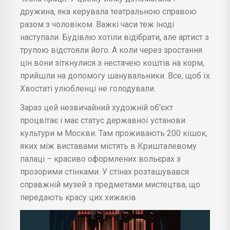
дружина, яка керувала театральною справою
разом з чоловіком. Важкі часи теж іноді
наступали. Будівлю хотіли відібрати, але артист з
трупою відстояли його. А коли через зростання
цін вони зіткнулися з нестачею коштів на корм,
прийшли на допомогу шанувальники. Все, щоб їх
Хвостаті улюбленці не голодували.
Зараз цей незвичайний художній об'єкт
процвітає і має статус державної установи
культури м Москви. Там проживають 200 кішок,
яких між виставами містять в Кришталевому
палаці – красиво оформлених вольєрах з
прозорими стінками. У стінах розташувався
справжній музей з предметами мистецтва, що
передають красу цих хижаків.