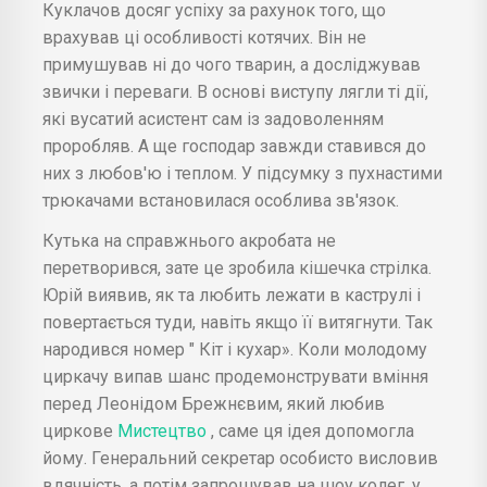
Куклачов досяг успіху за рахунок того, що
врахував ці особливості котячих. Він не
примушував ні до чого тварин, а досліджував
звички і переваги. В основі виступу лягли ті дії,
які вусатий асистент сам із задоволенням
проробляв. А ще господар завжди ставився до
них з любов'ю і теплом. У підсумку з пухнастими
трюкачами встановилася особлива зв'язок.
Кутька на справжнього акробата не
перетворився, зате це зробила кішечка стрілка.
Юрій виявив, як та любить лежати в каструлі і
повертається туди, навіть якщо її витягнути. Так
народився номер " Кіт і кухар». Коли молодому
циркачу випав шанс продемонструвати вміння
перед Леонідом Брежнєвим, який любив
циркове
Мистецтво
, саме ця ідея допомогла
йому. Генеральний секретар особисто висловив
вдячність, а потім запрошував на шоу колег, у