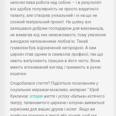
наполеглива робота над собою – і в результаті
він здобув популярність не просто видатного
таланту, але створив унікальний і ні на що не
схожий театральний проект. На шляху він
залишався добрим господарем для вихованців,
не вимагав від них неможливого, тому уявлення
виходили наповненими любов'ю. Такий
гуманізм був відзначений нагородою. А сам
циркач став одним із символів професії, так що
навіть випускають іграшки в його честь. Вони
мають впізнаваний вигляд і тримають в руках
кішечок.
Сподобалася стаття? Поділіться посиланням у
соціальних мережах-можливо, матеріал " Юрій
Куклачов:
історія
життя і успіху «батька» котячого
театру, талановитого циркача і клоуна» виявиться
корисним для ваших друзів і колег. Якщо ви
знайшли помилку в тексті або хочете, щоб ми