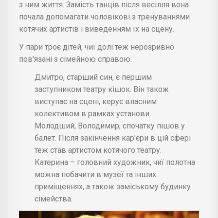
з ним життя. Замість танців після весілля вона
почала допомагати чоловікові з тренуваннями
котячих артистів і виведенням їх на сцену.
У пари троє дітей, чиї долі теж нерозривно
пов'язані з сімейною справою:
Дмитро, старший син, є першим
заступником театру кішок. Він також
виступає на сцені, керує власним
колективом в рамках установи.
Молодший, Володимир, спочатку пішов у
балет. Після закінчення кар'єри в цій сфері
теж став артистом котячого театру.
Катерина – головний художник, чиї полотна
можна побачити в музеї та інших
приміщеннях, а також заміському будинку
сімейства.