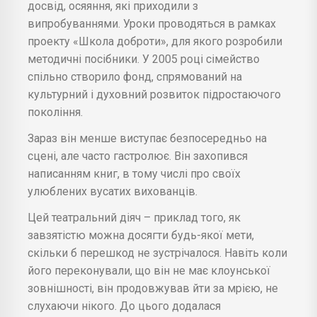
досвід, осяяння, які приходили з
випробуваннями. Уроки проводяться в рамках
проекту «Школа доброти», для якого розробили
методичні посібники. У 2005 році сімейство
спільно створило фонд, спрямований на
культурний і духовний розвиток підростаючого
покоління.
Зараз він менше виступає безпосередньо на
сцені, але часто гастролює. Він захопився
написанням книг, в тому числі про своїх
улюблених вусатих вихованців.
Цей театральний діяч – приклад того, як
завзятістю можна досягти будь-якої мети,
скільки б перешкод не зустрічалося. Навіть коли
його переконували, що він не має клоунської
зовнішності, він продовжував йти за мрією, не
слухаючи нікого. До цього додалася