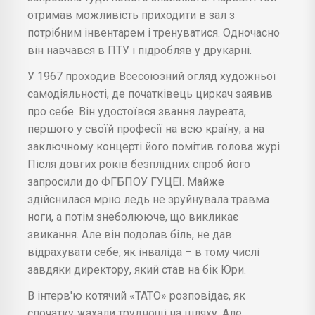
отримав можливість приходити в зал з
потрібним інвентарем і тренуватися. Одночасно
він навчався в ПТУ і підробляв у друкарні.
У 1967 проходив Всесоюзний огляд художньої
самодіяльності, де початківець циркач заявив
про себе. Він удостоївся звання лауреата,
першого у своїй професії на всю країну, а на
заключному концерті його помітив голова журі.
Після довгих років безплідних спроб його
запросили до ФГБПОУ ГУЦЕІ. Майже
здійснилася мрію ледь не зруйнувала травма
ноги, а потім знеболююче, що викликає
звикання. Але він подолав біль, не дав
відрахувати себе, як інваліда – в тому числі
завдяки директору, який став на бік Юри.
В інтерв'ю котячий «ТАТО» розповідає, як
спочатку жахали труднощі на шляху. Але