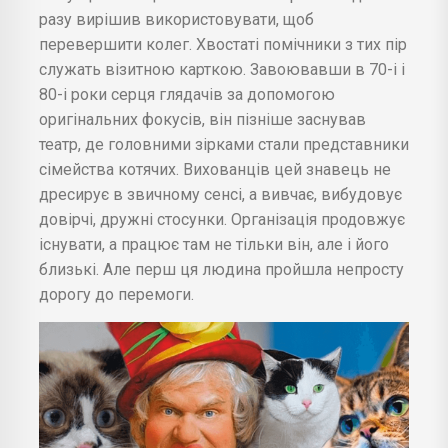
разу вирішив використовувати, щоб
перевершити колег. Хвостаті помічники з тих пір
служать візитною карткою. Завоювавши в 70-і і
80-і роки серця глядачів за допомогою
оригінальних фокусів, він пізніше заснував
театр, де головними зірками стали представники
сімейства котячих. Вихованців цей знавець не
дресирує в звичному сенсі, а вивчає, вибудовує
довірчі, дружні стосунки. Організація продовжує
існувати, а працює там не тільки він, але і його
близькі. Але перш ця людина пройшла непросту
дорогу до перемоги.