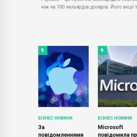
ніж на 100 мільярдів доларів. Його акції
ОВИНИ
БІЗНЕС НОВИНИ
БІЗНЕС НОВИНИ
gen Passat
За
Microsoft
з
повідомленнями
повідомила п