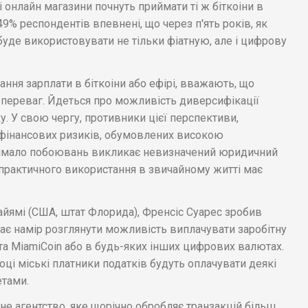
 онлайн магазини почнуть приймати ті ж біткоіни в
49% респондентів впевнені, що через п'ять років, як
буде використовувати не тільки фіатную, але і цифрову
ання зарплати в біткоіни або ефірі, вважають, що
 переваг. Йдеться про можливість диверсифікації
у. У свою чергу, противники цієї перспективи,
і фінансових ризиків, обумовлених високою
 чимало побоювань викликає невизначений юридичний
 практичного використання в звичайному житті має
айямі (США, штат Флорида), Френсіс Суарес зробив
має намір розглянути можливість виплачувати заробітну
а MiamiCoin або в будь-яких інших цифрових валютах.
оці міські платники податків будуть оплачувати деякі
етами.
не агентство, яке щорічно обробляє транзакцій більш,