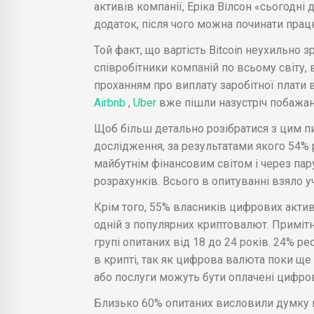
активів компанії, Еріка Вілсон «сьогодні
додаток, після чого можна починати працю
Той факт, що вартість Bitcoin неухильно зр
співробітники компаній по всьому світу, 
проханням про виплату заробітної плати в 
Airbnb
,
Uber
вже пішли назустріч побажан
Щоб більш детально розібратися з цим п
дослідження, за результатами якого 54% 
майбутнім фінансовим світом і через па
розрахунків. Всього в опитуванні взяло уч
Крім того, 55% власників цифрових активі
одній з популярних криптовалют. Примітн
групі опитаних від 18 до 24 років. 24% р
в крипті, так як цифрова валюта поки ще
або послуги можуть бути оплачені цифро
Близько 60% опитаних висловили думку пр