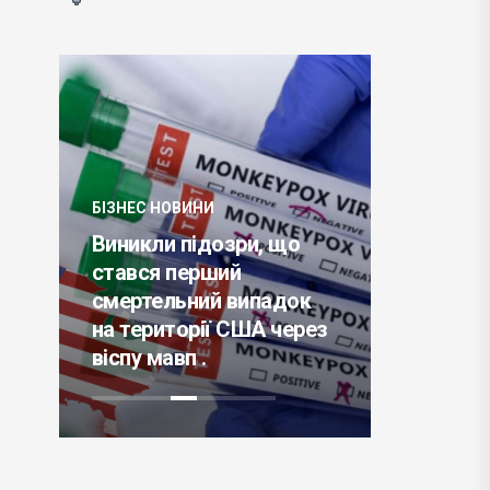
БІЗНЕС НОВИНИ
БІЗНЕС НО
ли
Виникли підозри, що
Японськи
стався перший
презент
смертельний випадок
мотоцик
й і
на території США через
бензино
віспу мавп .
за $682 