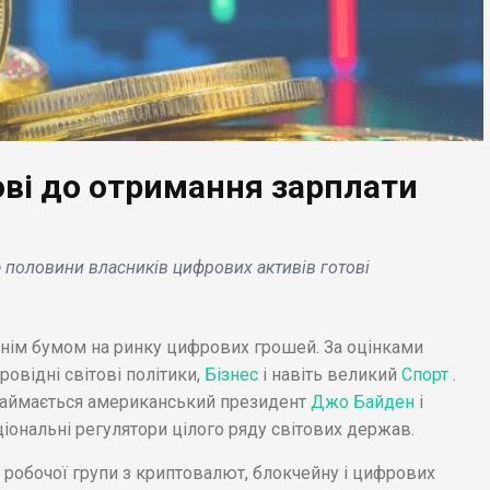
ові до отримання зарплати
БІЗНЕС НОВИНИ
ЕС НОВИНИ
Instagram оштрафува
е половини власників цифрових активів готові
штабний витік відео
на 405 млн євро за
мплея GTA 6
порушення
ликав ажіотаж в
конфіденційності діте
нім бумом на ринку цифрових грошей. За оцінками
рнеті .
підлітків .
ровідні світові політики,
Бізнес
і навіть великий
Спорт
.
аймається американський президент
Джо Байден
і
іональні регулятори цілого ряду світових держав.
на робочої групи з криптовалют, блокчейну і цифрових