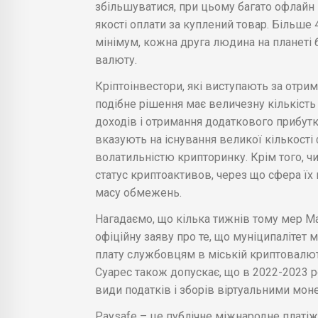
збільшуватися, при цьому багато офлайн і
якості оплати за куплений товар. Більше 
мінімум, кожна друга людина на планеті 
валюту.
Кріптоінвестори, які виступають за отрим
подібне рішення має величезну кількість
доходів і отримання додаткового прибутк
вказують на існування великої кількост
волатильністю крипторинку. Крім того,
статус криптоактивов, через що сфера їх
масу обмежень.
Нагадаємо, що кілька тижнів тому мер М
офіційну заяву про те, що муніципалітет 
плату службовцям в міській криптовалют
Суарес також допускає, що в 2022-2023 р
види податків і зборів віртуальними мон
Paysafe – це публічне міжнародне платіж