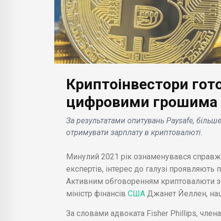
Криптоінвестори гот
НЯ
БІЗНЕС НОВИНИ
цифровими грошима
БІЗН
или,
Саудівська Аравія має
За результатами опитувань Paysafe, більш
ених
намір залучити Ліонеля
Мас
отримувати зарплату в криптовалюті.
ають
Мессі, пропонуючи йому
гей
лі
контракт на 400 млн.
вик
Минулий 2021 рік ознаменувався справж
долар .
Інте
експертів, інтерес до галузі проявляють п
Активним обговоренням криптовалюти з
міністр фінансів
США
Джанет Йеллен, нац
За словами адвоката Fisher Phillips, чле