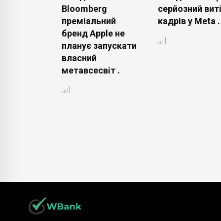
цтва .
Bloomberg
серйозний вит
преміальний
кадрів у Meta .
бренд Apple не
планує запускати
власний
метавсесвіт .