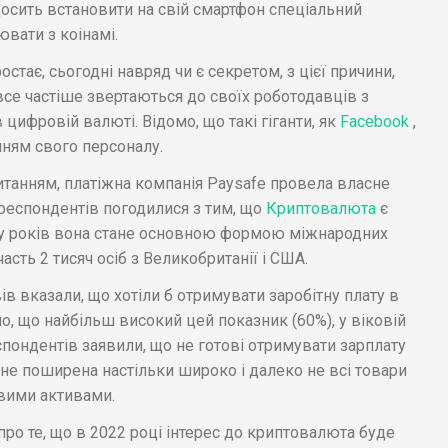
 досить встановити на свій смартфон спеціальний
вати з коінамі.
остає, сьогодні навряд чи є секретом, з цієї причини,
все частіше звертаються до своїх роботодавців з
цифровій валюті. Відомо, що такі гіганти, як
Facebook
,
ням свого персоналу.
итанням, платіжна компанія Paysafe провела власне
респондентів погодилися з тим, що
Криптовалюта
є
ру років вона стане основною формою міжнародних
асть 2 тисяч осіб з Великобританії і США.
в вказали, що хотіли б отримувати заробітну плату в
о, що найбільш високий цей показник (60%), у віковій
еспондентів заявили, що не готові отримувати зарплату
 не поширена настільки широко і далеко не всі товари
вими активами.
о те, що в 2022 році інтерес до криптовалюта буде