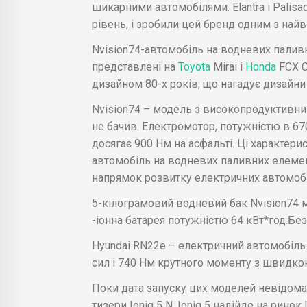
шикарними автомобілями. Elantra і Palisade
рівень, і зробили цей бренд одним з найві
Nvision74-автомобіль на водневих паливни
представлені на
Toyota
Mirai і
Honda
FCX C
дизайном 80-х років, що нагадує дизайни D
Nvision74 – модель з високопродуктивни
не бачив. Електромотор, потужністю в 67
досягає 900 Нм на асфальті. Ці характери
автомобіль на водневих паливних елемен
напрямок розвитку електричних автомобі
5-кілограмовий водневий бак Nvision74 м
-іонна батарея потужністю 64 кВт*год.Бе
Hyundai RN22e – електричний автомобіль
сил і 740 Нм крутного моменту з швидко
Поки дата запуску цих моделей невідома.
тизери Ioniq 5 N. Ioniq 5 надійде на ринок