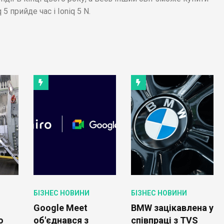
5 прийде час і Ioniq 5 N.
БІЗНЕС НОВИНИ
БІЗНЕС НОВИНИ
Google Meet
BMW зацікавлена у
о
об'єднався з
співпраці з TVS