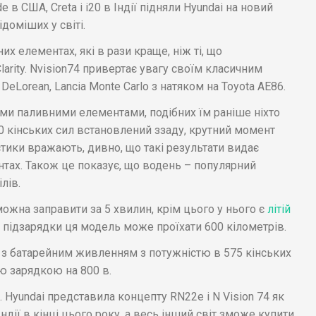
 в США, Creta і i20 в Індії підняли Hyundai на новий
доміших у світі.
х елементах, які в рази краще, ніж ті, що
larity. Nvision74 привертає увагу своїм класичним
eLorean, Lancia Monte Carlo з натяком на Toyota AE86.
ми паливними елементами, подібних їм раніше ніхто
0 кінських сил встановлений ззаду, крутний момент
стики вражають, дивно, що такі результати видає
тах. Також це показує, що водень – популярний
лів.
ожна заправити за 5 хвилин, крім цього у нього є
літій
з підзарядки ця модель може проїхати 600 кілометрів.
 з батарейним живленням з потужністю в 575 кінських
ю зарядкою на 800 в.
 Hyundai представила концепту RN22e і N Vision 74 як
 Індії в кінці цього року, а весь інший світ зможе купити