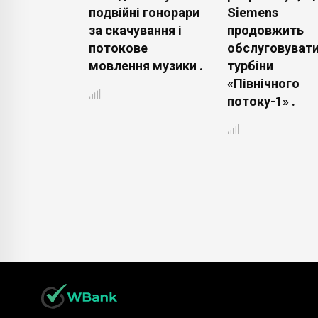
ь на багаж
подвійні гонорари
Siemens
, щоб
за скачування і
продовжить
увати його
потокове
обслуговуват
мовлення музики .
турбіни
вання під
«Північного
ьоту .
потоку-1» .