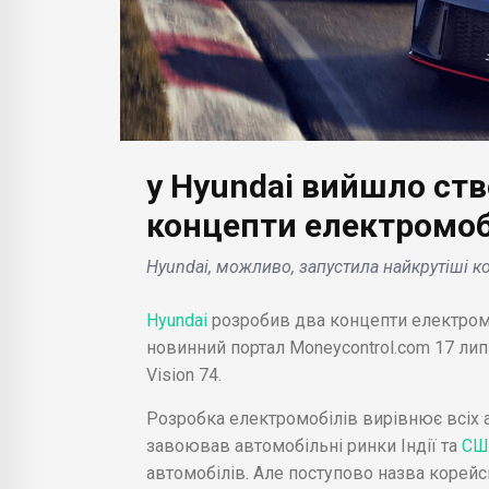
у Hyundai вийшло ст
БІЗНЕС НОВИНИ
БІЗН
концепти електромобі
Nissan розробляє
Серв
Hyundai, можливо, запустила найкрутіші ко
вниться
власні плани з розвитку
ата
ПЗ і електромобілів, не
поп
Hyundai
розробив два концепти електромоб
истику
чекаючи закінчення
пла
новинний портал Moneycontrol.com 17 лип
переговорів з Renault .
ботн
Vision 74.
Розробка електромобілів вирівнює всіх 
завоював автомобільні ринки Індії та
СШ
автомобілів. Але поступово назва корейс