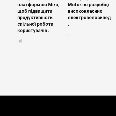
платформою Miro,
Motor по розробці
щоб підвищити
висококласних
и
продуктивність
електровелосипедів
спільної роботи
.
користувачів .