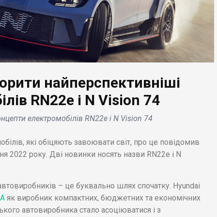
ворити найперспективніші
ЕС НОВИНИ
лів RN22e і N Vision 74
БІЗНЕС НОВИНИ
ери Minecraft під
нцепти електромобілів RN22e і N Vision 74
кою: Microsoft
Maserati спроектувал
ереджає про крос-
електромобіль,
ілів, які обіцяють завоювати світ, про це повідомив
тформний DDoS-
надихаючись
ня 2022 року. Дві новинки носять назви RN22e і N
ет .
технологією Formula E
автовиробників – це буквально шлях спочатку. Hyundai
А
як виробник компактних, бюджетних та економічних
ького автовиробника стало асоціюватися і з