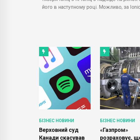
його в наступному році. Можливо, за Ioniq 
ОВИНИ
БІЗНЕС НОВИНИ
БІЗНЕС НОВИНИ
и літаків
Верховний суд
«Газпром»
тіше
Канади скасував
розраховує, щ