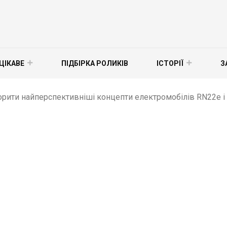
ЦІКАВЕ
ПІДБІРКА РОЛИКІВ
ІСТОРІЇ
З
рити найперспективніші концепти електромобілів RN22e і N