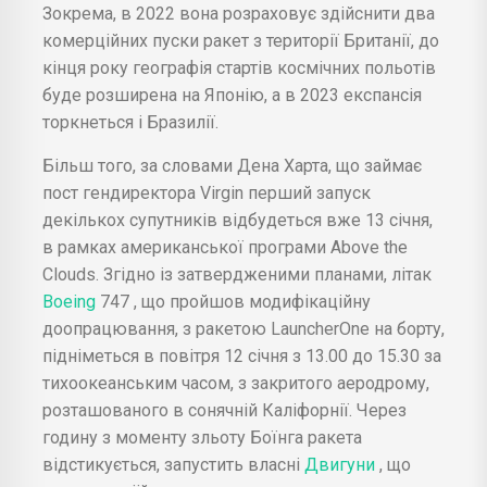
Зокрема, в 2022 вона розраховує здійснити два
комерційних пуски ракет з території Британії, до
кінця року географія стартів космічних польотів
буде розширена на Японію, а в 2023 експансія
торкнеться і Бразилії.
Більш того, за словами Дена Харта, що займає
пост гендиректора Virgin перший запуск
декількох супутників відбудеться вже 13 січня,
в рамках американської програми Above the
Clouds. Згідно із затвердженими планами, літак
Boeing
747 , що пройшов модифікаційну
доопрацювання, з ракетою LauncherOne на борту,
підніметься в повітря 12 січня з 13.00 до 15.30 за
тихоокеанським часом, з закритого аеродрому,
розташованого в сонячній Каліфорнії. Через
годину з моменту зльоту Боїнга ракета
відстикується, запустить власні
Двигуни
, що