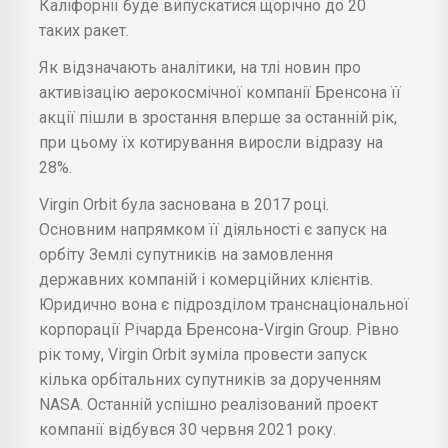
Каліфорнії буде випускатися щорічно до 20
таких ракет.
Як відзначають аналітики, на тлі новин про
активізацію аерокосмічної компанії Бренсона її
акції пішли в зростання вперше за останній рік,
при цьому їх котирування виросли відразу на
28%.
Virgin Orbit була заснована в 2017 році.
Основним напрямком її діяльності є запуск на
орбіту Землі супутників на замовлення
державних компаній і комерційних клієнтів.
Юридично вона є підрозділом транснаціональної
корпорації Річарда Бренсона-Virgin Group. Рівно
рік тому, Virgin Orbit зуміла провести запуск
кілька орбітальних супутників за дорученням
NASA. Останній успішно реалізований проект
компанії відбувся 30 червня 2021 року.