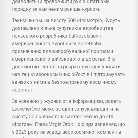
дозволить їй продовжити рух в штатному
порядку за наміченим раніше курсом.
Таким чином, на висоту 500 кілометрів, будуть
доставлено кілька супутників виробництва
польського розробника SatRevolution і
американського виробника SpireGlobal,
призначених для випробувальної програми
американського військового відомства. З їх
допомогою Пентагон розраховує здійснювати
навігацію аерокосмічних об'єктів і підтримувати
зв'язок з ними в безповітряному космічному
просторі.
За наявною у журналістів інформацією, ракета
LauncherOne може за один запуск виводити на
висоту 500 кілометрів вантаж вагою до 300
кілограм. Глава Virgin Orbit Holdings запевняє, що
з 2023 року на заводі аерокосмічної компанії в