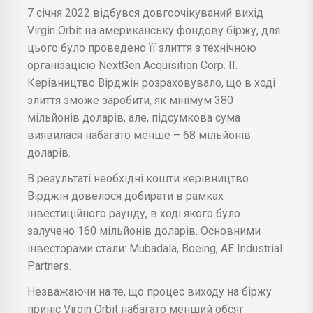
7 січня 2022 відбувся довгоочікуваний вихід
Virgin Orbit на американську фондову біржу, для
цього було проведено її злиття з технічною
організацією NextGen Acquisition Corp. II.
Керівництво Вірджін розраховувало, що в ході
злиття зможе заробити, як мінімум 380
мільйонів доларів, але, підсумкова сума
виявилася набагато менше – 68 мільйонів
доларів.
В результаті необхідні кошти керівництво
Вірджін довелося добирати в рамках
інвестиційного раунду, в ході якого було
залучено 160 мільйонів доларів. Основними
інвесторами стали: Mubadala, Boeing, AE Industrial
Partners.
Незважаючи на те, що процес виходу на біржу
приніс Virgin Orbit набагато менший обсяг