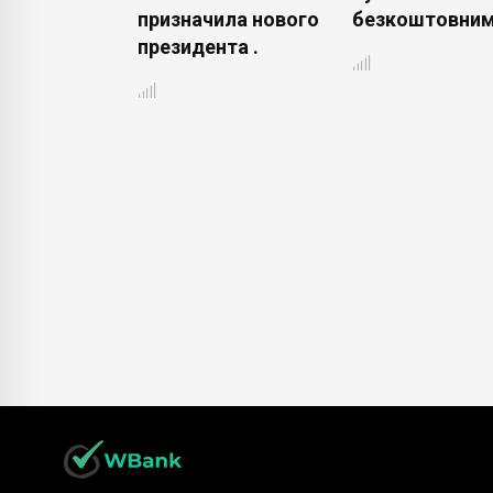
тфонах,
призначила нового
безкоштовним
 .
президента .