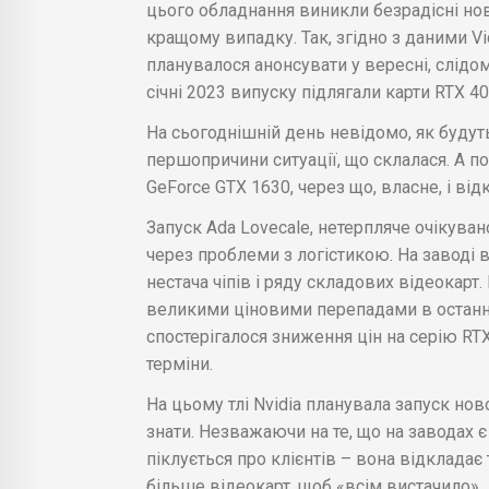
цього обладнання виникли безрадісні новин
кращому випадку. Так, згідно з даними Vi
планувалося анонсувати у вересні, слідо
січні 2023 випуску підлягали карти RTX 40
На сьогоднішній день невідомо, як буду
першопричини ситуації, що склалася. А п
GeForce GTX 1630, через що, власне, і від
Запуск Ada Lovecale, нетерпляче очікува
через проблеми з логістикою. На заводі 
нестача чіпів і ряду складових відеокарт
великими ціновими перепадами в останні 
спостерігалося зниження цін на серію RTX
терміни.
На цьому тлі Nvidia планувала запуск нов
знати. Незважаючи на те, що на заводах є
піклується про клієнтів – вона відкладає
більше відеокарт, щоб «всім вистачило».