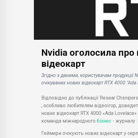
Nvidia оголосила про
відеокарт
БІЗН
БІЗНЕС НОВИНИ
Згідно з даними, користувачам продукції N
ім'ї,
Нов
очікуваних нових відеокарт RTX 4000 "Ada 
ерію
Red Bull визнають
POE
еска
допущення помилки на
вист
Відповідно до публікації Resear Chsniper
Гран-прі Бразилії .
Ченд
, особливо любителям відеоігор, доведет
нових відеокарт RTX 4000 «Ada Lovelace»
команда міжнародного
бізнес
- журналу
Геймери очікують нових відеокарт у серп