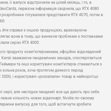
и, її випуск відстрочили на цілий місяць, і то, в
deoCardz, первісна інформація свідчила, що RTX 4080
м розробники готувалися представити RTX 4070, потім в
60.
ть йти справи з іншою продукцією, враховуючи
олягає вона в тому, що виникли проблеми з поставками
клали серію RTX 4000.
ного продукту комп'ютерниками, офіційно відкладений
в Китаї зважаючи пандемічних заходів, спостерігається
. Геймери та інші користувачі комп'ютерів стикаються з
кілька років, хоча протягом деякого період
 3000, і користувачі «розхапали» товар в найкоротші
ої серії, але наслідки пандемії все ще дають про себе
 певна кількість нових відеокарт, Nvidia по-своєму
 терміни випуску для того, щоб встигнути зробити