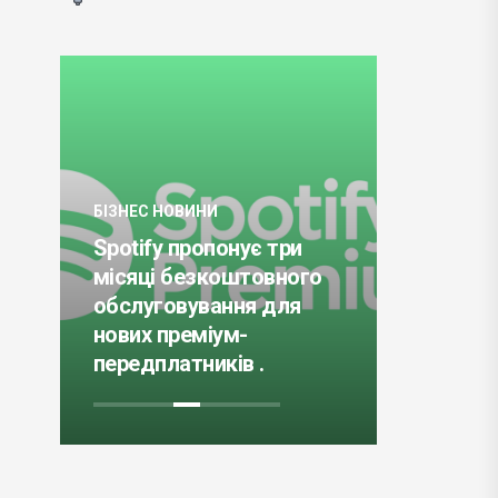
БІЗНЕС НОВИНИ
Spotify пропонує три
БІЗНЕС НО
місяці безкоштовного
обслуговування для
Відхід M
нових преміум-
Росії ко
передплатників .
великих 