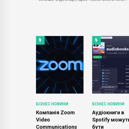
ОВИНИ
БІЗНЕС НОВИНИ
БІЗНЕС НОВИНИ
тується до
Компанія Zoom
Аудіокниги в
и більш
Video
Spotify можут
них камер
Communications
бути