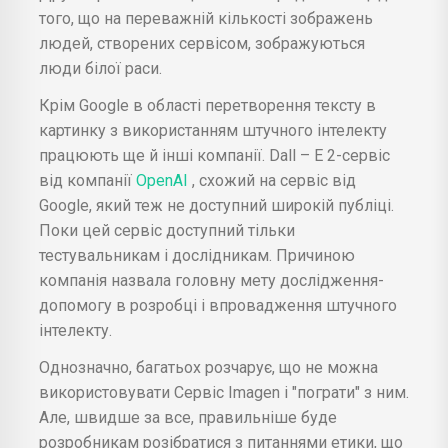
того, що на переважній кількості зображень
людей, створених сервісом, зображуються
люди білої раси.
Крім Google в області перетворення тексту в
картинку з використанням штучного інтелекту
працюють ще й інші компанії. Dall – E 2-сервіс
від компанії
OpenAI
, схожий на сервіс від
Google, який теж не доступний широкій публіці.
Поки цей сервіс доступний тільки
тестувальникам і дослідникам. Причиною
компанія назвала головну мету дослідження-
допомогу в розробці і впровадження штучного
інтелекту.
Однозначно, багатьох розчарує, що не можна
використовувати Сервіс Imagen і "пограти" з ним.
Але, швидше за все, правильніше буде
розробникам розібратися з питаннями етики, що