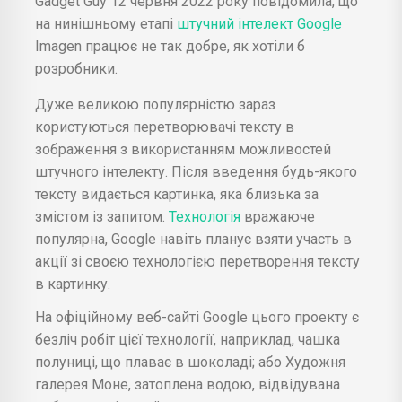
Gadget Guy 12 червня 2022 року повідомила, що
на нинішньому етапі
штучний інтелект
Google
Imagen працює не так добре, як хотіли б
розробники.
Дуже великою популярністю зараз
користуються перетворювачі тексту в
зображення з використанням можливостей
штучного інтелекту. Після введення будь-якого
тексту видається картинка, яка близька за
змістом із запитом.
Технологія
вражаюче
популярна, Google навіть планує взяти участь в
акції зі своєю технологією перетворення тексту
в картинку.
На офіційному веб-сайті Google цього проекту є
безліч робіт цієї технології, наприклад, чашка
полуниці, що плаває в шоколаді; або Художня
галерея Моне, затоплена водою, відвідувана