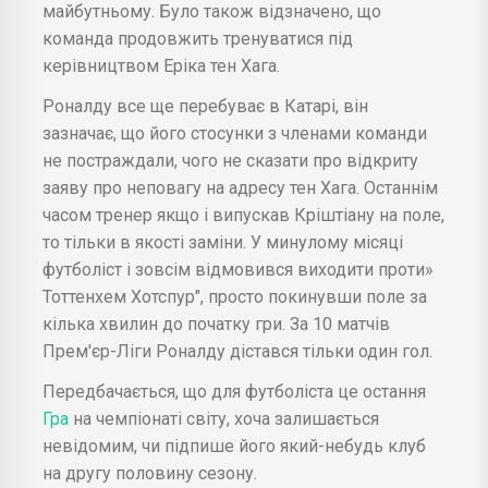
майбутньому. Було також відзначено, що
команда продовжить тренуватися під
керівництвом Еріка тен Хага.
Роналду все ще перебуває в Катарі, він
зазначає, що його стосунки з членами команди
не постраждали, чого не сказати про відкриту
заяву про неповагу на адресу тен Хага. Останнім
часом тренер якщо і випускав Кріштіану на поле,
то тільки в якості заміни. У минулому місяці
футболіст і зовсім відмовився виходити проти»
Тоттенхем Хотспур", просто покинувши поле за
кілька хвилин до початку гри. За 10 матчів
Прем'єр-Ліги Роналду дістався тільки один гол.
Передбачається, що для футболіста це остання
Гра
на чемпіонаті світу, хоча залишається
невідомим, чи підпише його який-небудь клуб
на другу половину сезону.