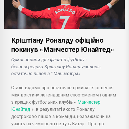
Кріштіану Роналду офіційно
покинув «Манчестер Юнайтед»
Сумні новини для фанатів футболу і
безпосередньо Кріштіану Роналду-чоловік
остаточно пішов з " Манчестера»
Стало відомо про остаточне прийняття рішення
між воістину легендарним спортсменом і одним
з кращих футбольних клубів «
Манчестер
Юнайтед
», в результаті якого Роналду
достроково пішов з команди, незважаючи на
участь на чемпіонаті світу в Катарі. Про цю