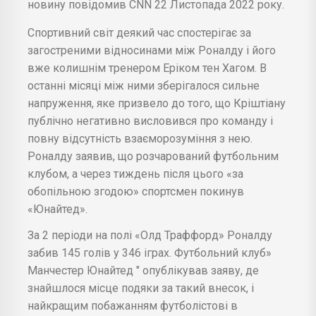
новину повідомив CNN 22 Листопада 2022 року.
Спортивний світ деякий час спостерігає за
загостреними відносинами між Роналду і його
вже колишнім тренером Еріком тен Хагом. В
останні місяці між ними зберігалося сильне
напруження, яке призвело до того, що Кріштіану
публічно негативно висловився про команду і
повну відсутність взаєморозуміння з нею.
Роналду заявив, що розчарований футбольним
клубом, а через тиждень після цього «за
обопільною згодою» спортсмен покинув
«Юнайтед».
За 2 періоди на полі «Олд Траффорд» Роналду
забив 145 голів у 346 іграх. Футбольний клуб»
Манчестер Юнайтед " опублікував заяву, де
знайшлося місце подяки за такий внесок, і
найкращим побажанням футболістові в