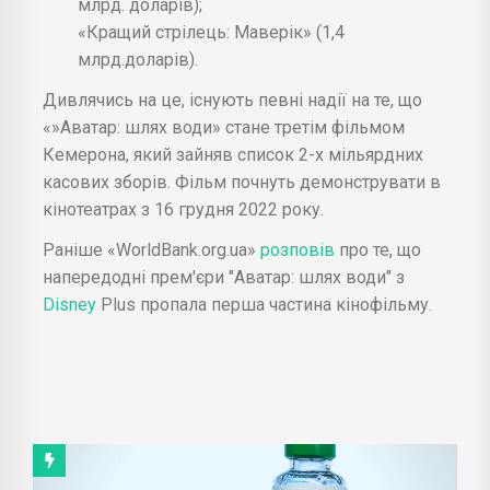
млрд. доларів);
«Кращий стрілець: Маверік» (1,4
млрд.доларів).
Дивлячись на це, існують певні надії на те, що
«»Аватар: шлях води» стане третім фільмом
Кемерона, який зайняв список 2-х мільярдних
касових зборів. Фільм почнуть демонструвати в
кінотеатрах з 16 грудня 2022 року.
Раніше «WorldBank.org.ua»
розповів
про те, що
напередодні прем'єри "Аватар: шлях води" з
Disney
Plus пропала перша частина кінофільму.