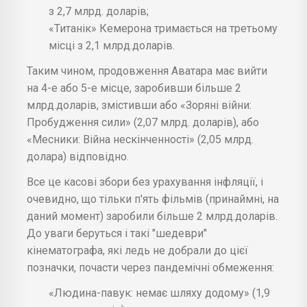
з 2,7 млрд. доларів;
«Титанік» Кемерона тримається на третьому
місці з 2,1 млрд.доларів.
Таким чином, продовження Аватара має вийти
на 4-е або 5-е місце, заробивши більше 2
млрд.доларів, змістивши або «Зоряні війни:
Пробудження сили» (2,07 млрд. доларів), або
«Месники: Війна нескінченності» (2,05 млрд.
долара) відповідно.
Все це касові збори без урахування інфляції, і
очевидно, що тільки п'ять фільмів (принаймні, на
даний момент) заробили більше 2 млрд.доларів.
До уваги беруться і такі "шедеври"
кінематографа, які ледь не добрали до цієї
позначки, почасти через пандемічні обмеження:
«Людина-павук: немає шляху додому» (1,9