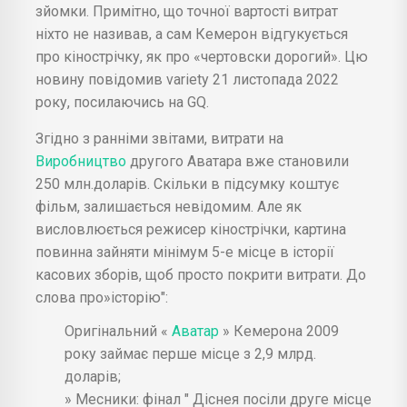
зйомки. Примітно, що точної вартості витрат
ніхто не називав, а сам Кемерон відгукується
про кінострічку, як про «чертовски дорогий». Цю
новину повідомив variety 21 листопада 2022
року, посилаючись на GQ.
Згідно з ранніми звітами, витрати на
Виробництво
другого Аватара вже становили
250 млн.доларів. Скільки в підсумку коштує
фільм, залишається невідомим. Але як
висловлюється режисер кінострічки, картина
повинна зайняти мінімум 5-е місце в історії
касових зборів, щоб просто покрити витрати. До
слова про»історію":
Оригінальний «
Аватар
» Кемерона 2009
року займає перше місце з 2,9 млрд.
доларів;
» Месники: фінал " Діснея посіли друге місце