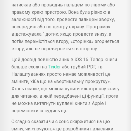
натискав або проводив пальцем по лівому або
правому краю пристрою. Вона була різною в
залежності від того, провести пальцем зверху,
посередині або по центру екрану. Програма»
відстежувала " дотик: якщо провести знизу, а
потім перемістіться вгору, «сторінка» згорнеться
вгору, але не перевернеться в сторону.
Цей досвід повністю зник в iOS 16. Тепер книги
більше схожі на
Tinder
або грубий PDF, і в
Налаштуваннях просто немає можливості це
змінити, хіба що на «вертикальну прокрутку».
Хтось скаже, що можна купити електронну книгу
для читання, в якій передбачені ці функції, проте
не можна витягнути куплені книги з Apple і
перемістити їх кудись ще.
Складно сказати чи є сенс скаржитися на цю
зміну, чи «почують» це розробники і власники