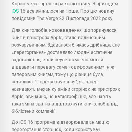
Користувач гортає справжню книгу. З приходом
iOS
16 все змінилося на гірше. Про цю новину
повідомив The Verge 22 Листопада 2022 року.
Для книголюбів нововведення, що торкнулося
книг в пристроях Apple, стало величезним
розчаруванням. Здавалося б, якась дрібниця, але
«перегортання» доставляло людям естетичне
задоволення, вони неусвідомлено могли
віддавати перевагу саме «оцифрованим», ніж
паперовим книгам, тому що різниця була
невелика. "Перетасовування", як тепер
називають механіку зміни сторінок на пристроях
Apple, звичайно, не катастрофічне, але навіть
така зміна здатна відштовхнути книголюбів від
бібліотеки компанії.
До iOS 16 програма відтворювала анімацію
перегортання сторінок, коли користувач