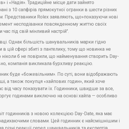
ов» і «Надія». Традиційне місце дати зайнято
ані з 10 сапфірів прямокутної огранки в шести різних
м. Представники Rolex заявляють, що»показуючи нові
лемент несподіванки повсякденному життю своїх
час під свій мінливий настрій".
вці. Однак більшість шанувальників марки гідно
в цій сфері збиті з пантелику, тому що новинка не
о ніколи б не повірили, що найменування створить Day-
івно, компанія викликала бурхливу реакцію.
нник буде «божевільним». По суті, вони відображають
ші, а також покупця «хайпових годин», який хоче
ас від часу показувати їх. Годинники, швидше за все,
о торгує годинами виключно на основі хайпа — особливо
віт годинників з новою колекцією Day-Date, яка має
 надихаючими словами. Цей годинник є найсмішнішим і
в різні реакції серед шанувальників та експертів.