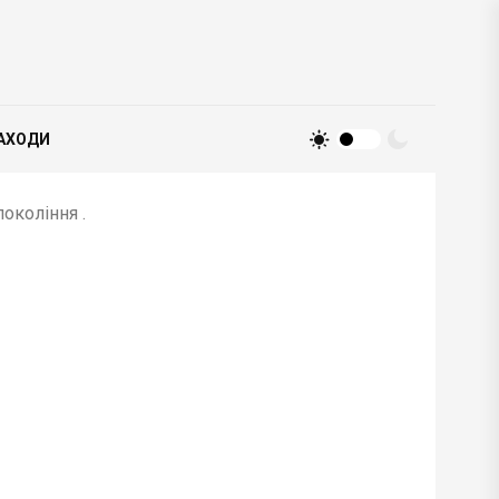
АХОДИ
окоління .