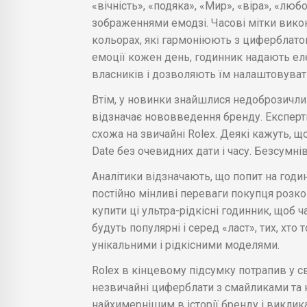
«вічність», «подяка», «Мир», «віра», «люб
зображеннями емодзі. Часові мітки викон
кольорах, які гармоніюють з циферблато
емоції кожен день, годинник надають е
власників і дозволяють їм налаштовувати 
Втім, у новинки знайшлися недоброзичли
відзначає нововведення бренду. Експерти 
схожа на звичайні Rolex. Деякі кажуть, щ
Date без очевидних дати і часу. Безсумн
Аналітики відзначають, що попит на годи
постійно мінливі переваги покупця розко
купити ці ультра-рідкісні годинник, щоб ч
будуть популярні і серед «ласт», тих, хт
унікальними і рідкісними моделями.
Rolex в кінцевому підсумку потрапив у с
незвичайні циферблати з смайликами та
найхимернішим в історії бренду і виклика