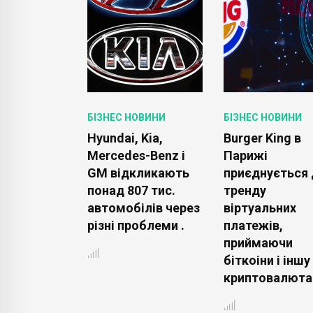
ОВИНИ
БІЗНЕС НОВИНИ
БІЗНЕС НОВИНИ
rd і Visa
Hyundai, Kia,
Burger King в
ть
Mercedes-Benz і
Парижі
и FinTech
GM відкликають
приєднується 
хмарну
понад 807 тис.
тренду
рму для
автомобілів через
віртуальних
 платежів .
різні проблеми .
платежів,
приймаючи
біткоіни і іншу
криптовалюта 