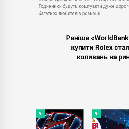
Годинники будуть коштувати дуже дорого,
багатьох любителів розкоші.
Раніше «WorldBank
купити Rolex ста
коливань на ри