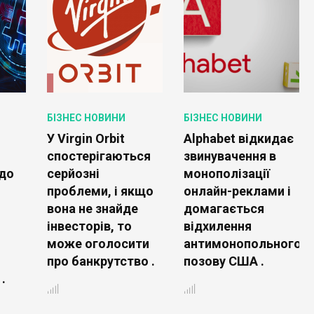
БІЗНЕС НОВИНИ
БІЗНЕС НОВИНИ
У Virgin Orbit
Alphabet відкидає
спостерігаються
звинувачення в
до
серйозні
монополізації
проблеми, і якщо
онлайн-реклами і
вона не знайде
домагається
інвесторів, то
відхилення
може оголосити
антимонопольного
про банкрутство .
позову США .
.