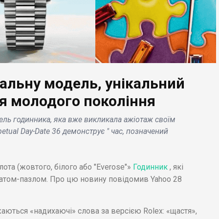
іальну модель, унікальний
ЕС НОВИНИ
БІЗНЕС НОВИНИ
ля молодого покоління
mart і NECA
Google Workspace
ель годинника, яка вже викликала ажіотаж своїм
ускають AutoT,
знаходиться під
tual Day-Date 36 демонструє " час, позначений
кетплейс цифрових
загрозою хакерської
дметів
атаки, попередили
кціонування .
дослідники Zscaler .
ота (жовтого, білого або "Everose"»
Годинник
, які
том-пазлом. Про цю новину повідомив Yahoo 28
аються «надихаючі» слова за версією Rolex: «щастя»,