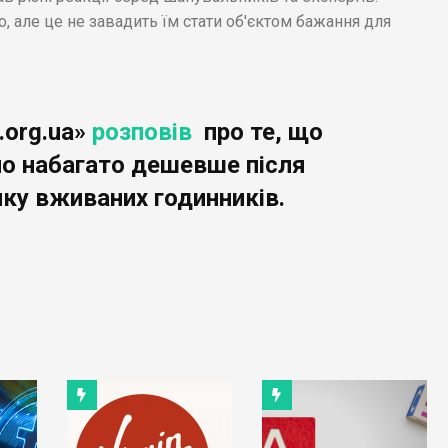
 але це не завадить їм стати об'єктом бажання для
.org.ua»
розповів
про те, що
ло набагато дешевше після
нку вживаних годинників.