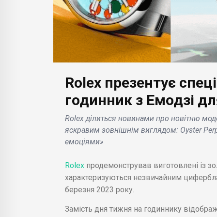
Rolex презентує спец
БІЗН
годинник з Емодзі д
БІЗНЕС НОВИНИ
обірка
Wal
Rolex ділиться новинами про новітню мод
Netflix буде продавати
зап
яскравим зовнішнім виглядом: Oyster Perpe
рію
подарункові карти та
мар
емоціями»
ка
інші товари в магазинах
пре
Walmart .
коле
Rolex
продемонстрував виготовлені із зол
характеризуються незвичайним цифербла
березня 2023 року.
Замість дня тижня на годиннику відображ