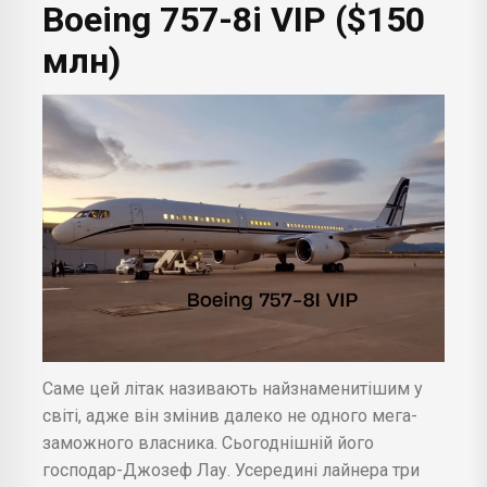
Boeing 757-8i VIP ($150
млн)
Саме цей літак називають найзнаменитішим у
світі, адже він змінив далеко не одного мега-
заможного власника. Сьогоднішній його
господар-Джозеф Лау. Усередині лайнера три