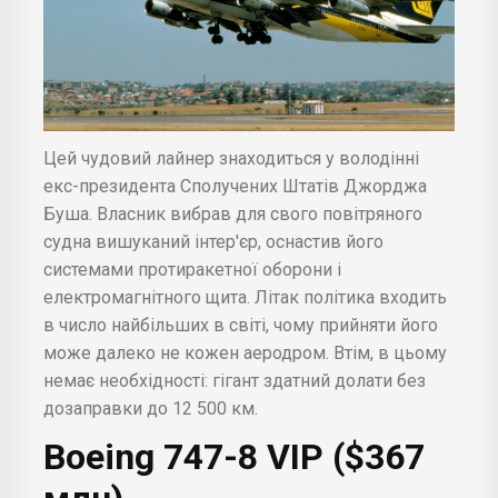
Цей чудовий лайнер знаходиться у володінні
екс-президента Сполучених Штатів Джорджа
Буша. Власник вибрав для свого повітряного
судна вишуканий інтер'єр, оснастив його
системами протиракетної оборони і
електромагнітного щита. Літак політика входить
в число найбільших в світі, чому прийняти його
може далеко не кожен аеродром. Втім, в цьому
немає необхідності: гігант здатний долати без
дозаправки до 12 500 км.
Boeing 747-8 VIP ($367