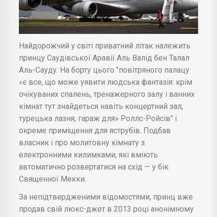
Найдорожчий у світі приватний літак належить
принцу Саудівської Аравії Аль Валід бен Талал
Аль-Сауду. На борту цього "повітряного палацу
«є все, що може уявити людська фантазія: крім
очікуваних спалень, тренажерного залу і ванних
кімнат тут знайдеться навіть концертний зал,
турецька лазня, гараж для» Роллс-Ройсів" і
окреме приміщення для яструбів. Подбав
власник і про молитовну кімнату з
електронними килимками, які вміють
автоматично розвертатися на схід — у бік
Священної Мекки.
За непідтвердженими відомостями, принц вже
продав свій люкс-джет в 2013 році анонімному