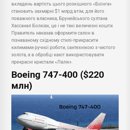
вкладень вартість цього розкішного «Боїнга»
становить захмарні $1 млрд.втім, для його
поважного власника, Брунейського султана
Хассанал Болкіах, це і не такі величезні кошти.
Правитель наказав оформити салон в
пізнаваному східному стилі-прикрасити
килимами ручної роботи, сантехнікою з чистого
золота, а в обробці кают використовувати
прекрасні кристали «Лалік».
Boeing 747-400 ($220
млн)