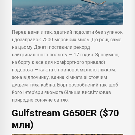
Перед вами літак, здатний подолати без зупинок
і дозаправок 7500 морських миль. До речі, саме
на цьому Джеті поставили рекорд
найтривалішого польоту — 17 годин. Зрозуміло,
на борту є все для комфортного тривалої
подорожі — каюта з повнорозмірною ліжком,
зона відпочинку, ванна кімната зі стоячим
душем, тиха кабіна. Борт розроблений так, щоб
його інтер'єри якомога більше висвітлював
природне сонячне світло.
Gulfstream G650ER ($70
млн)