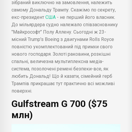
зібраний виключно на замовлення, належить
самому Дональду Трампу. Скажімо по секрету,
екс-президент
США
- не перший його власник.
До мільярдера судно належало співзасновнику
"Майкрософт" Полу Аллену. Сьогодні ж 23-
місний Trump's Boeing з двигунами Rolls Royce
повністю укомплектований під примхи свого
нового господаря. Золоті раковини, розкішні
спальні, величезна мультиплексна медіа-
система, позолочені ремені безпеки-все, як
любить Дональд! Що й казати, сімейний герб
Трампів прикрашає тут практично всі можливі
поверхні.
Gulfstream
G 700 ($75
млн)