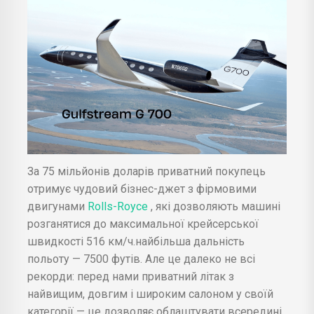
За 75 мільйонів доларів приватний покупець
отримує чудовий бізнес-джет з фірмовими
двигунами
Rolls-Royce
, які дозволяють машині
розганятися до максимальної крейсерської
швидкості 516 км/ч.найбільша дальність
польоту — 7500 футів. Але це далеко не всі
рекорди: перед нами приватний літак з
найвищим, довгим і широким салоном у своїй
категорії — це дозволяє облаштувати всередині