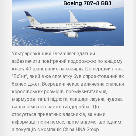
Ультрарозкішний Dreamliner здатний
забезпечити повітряний подорожжю по вищому
класу 40 шанованих пасажирів. Це перший літак
"Боїнг", який вже спочатку був спроектований як
бізнес-джет. Всередині чекає величезна спальня
королівських розмірів, преміум-вітальня,
мармурові теплі підлоги, лакшері-лаунж, чудова
ванна кімната і навіть гардеробна. Що
стосується приватних власників, за ними
інформації поки немає, проте відомо, що одним
з покупців є компанія China HNA Group.