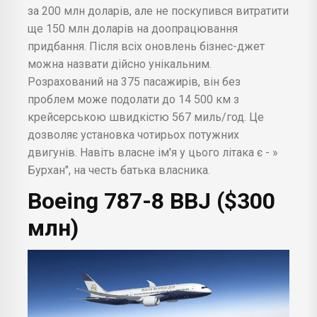
за 200 млн доларів, але не поскупився витратити
ще 150 млн доларів на доопрацювання
придбання. Після всіх оновлень бізнес-джет
можна назвати дійсно унікальним.
Розрахований на 375 пасажирів, він без
проблем може подолати до 14 500 км з
крейсерською швидкістю 567 миль/год. Це
дозволяє установка чотирьох потужних
двигунів. Навіть власне ім'я у цього літака є - »
Бурхан", на честь батька власника.
Boeing 787-8 BBJ ($300
млн)