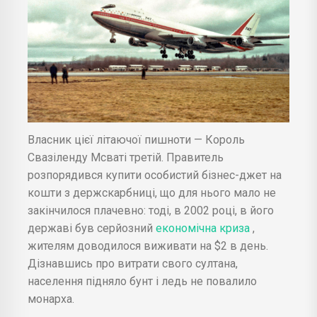
Власник цієї літаючої пишноти — Король
Свазіленду Мсваті третій. Правитель
розпорядився купити особистий бізнес-джет на
кошти з держскарбниці, що для нього мало не
закінчилося плачевно: тоді, в 2002 році, в його
державі був серйозний
економічна криза
,
жителям доводилося виживати на $2 в день.
Дізнавшись про витрати свого султана,
населення підняло бунт і ледь не повалило
монарха.