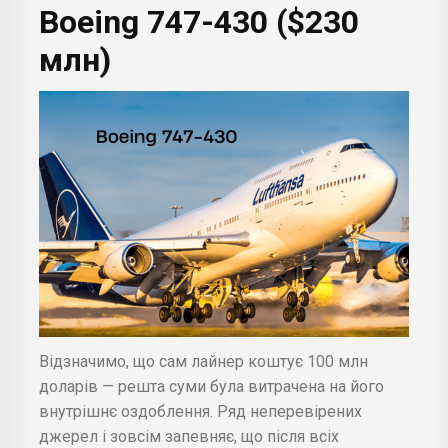
Boeing 747-430 ($230
млн)
Відзначимо, що сам лайнер коштує 100 млн
доларів — решта суми була витрачена на його
внутрішнє оздоблення. Ряд неперевірених
джерел і зовсім запевняє, що після всіх