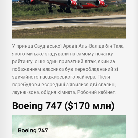
У принца Саудівської Аравії Аль-Валіда бін Тала,
якого ми вже згадували на самому початку
рейтингу, є ще один приватний літак, який за
побажанням власника був переобладнаний зі
звичайного пасажирського лайнера. Після
перебудови всередині з'явилися дві спальні,
лаунж-зона, обідня кімната, Робочий кабінет.
Boeing 747 ($170 млн)