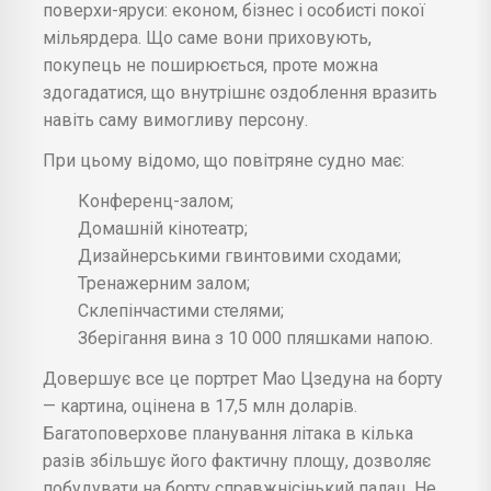
поверхи-яруси: економ, бізнес і особисті покої
мільярдера. Що саме вони приховують,
покупець не поширюється, проте можна
здогадатися, що внутрішнє оздоблення вразить
навіть саму вимогливу персону.
При цьому відомо, що повітряне судно має:
Конференц-залом;
Домашній кінотеатр;
Дизайнерськими гвинтовими сходами;
Тренажерним залом;
Склепінчастими стелями;
Зберігання вина з 10 000 пляшками напою.
Довершує все це портрет Мао Цзедуна на борту
— картина, оцінена в 17,5 млн доларів.
Багатоповерхове планування літака в кілька
разів збільшує його фактичну площу, дозволяє
побудувати на борту справжнісінький палац. Не