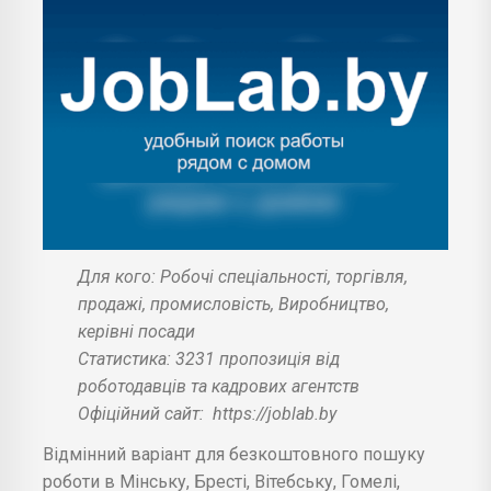
Для кого: Робочі спеціальності, торгівля,
продажі, промисловість, Виробництво,
керівні посади
Статистика: 3231 пропозиція від
роботодавців та кадрових агентств
Офіційний сайт:
https://joblab.by
Відмінний варіант для безкоштовного пошуку
роботи в Мінську, Бресті, Вітебську, Гомелі,