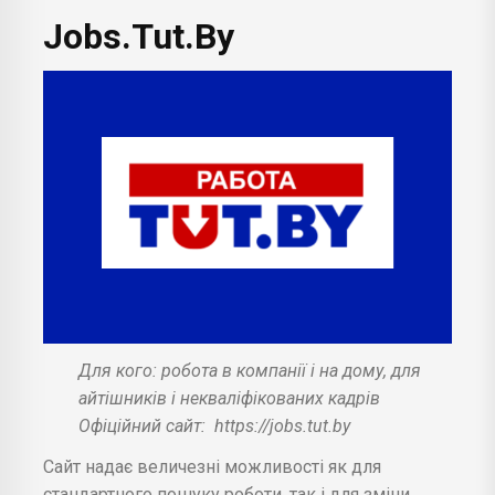
Jobs.Tut.By
Для кого: робота в компанії і на дому, для
айтішників і некваліфікованих кадрів
Офіційний сайт:
https://jobs.tut.by
Сайт надає величезні можливості як для
стандартного пошуку роботи, так і для зміни