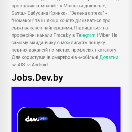
провідних компаній - » Мінськводоканал«,
Santa,» Бабусина Кринка«, "Зелена аптека" «
"Номакон" та ін. якщо хочете дізнаватися про
свіжі вакансії найпершими, Підпишіться на
професійні канали Praca.by в
Telegram
і Viber. На
самому майданчику є можливість пошуку
певних вакансій по містах, професіях і каталогу.
Для користувачів смартфонів-мобільні
Додатки
на iOS та Android.
Jobs.Dev.by