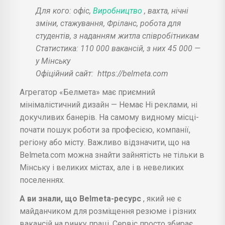
Для кого: офіс,
Виробництво
, вахта, нічні
зміни, стажування, Фріланс, робота для
студентів, з наданням житла співробітникам
Статистика: 110 000 вакансій, з них 45 000 —
у Мінську
Офіційний сайт:
https://belmeta.com
Агрегатор «Белмета» має приємний
мінімалістичний дизайн — Немає Ні реклами, ні
докучливих банерів. На самому видному місці-
почати пошук роботи за професією, компанії,
регіону або місту. Важливо відзначити, що на
Belmeta.com можна знайти зайнятість не тільки в
Мінську і великих містах, але і в невеликих
поселеннях.
А ви знали, що Belmeta-ресурс
, який не є
майданчиком для розміщення резюме і різних
вакансій на ринку праці. Сервіс просто збирає