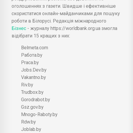
оголошеннях з газети. Швидше і ефективніше
скористатися онлайн-майданчиками для пошуку
роботи в Білорусі. Редакція міжнародного
Бізнес
- журналу https://worldbank.org.ua змогла
відібрати 15 кращих з них:
Belmeta.com
Работа.by
Praca.by
Jobs.Dev.by
Vakantno.by
Riv.by
Trudbox.by
Gorodrabot.by
Gsz.gov.by
Mnogo-Raboty.by
Rdw.by
Joblab.by