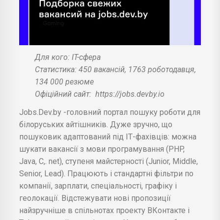
Для кого: IT-сфера
Статистика: 450 вакансій, 1763 роботодавця,
134 000 резюме
Офіційний сайт:
https://jobs.devby.io
Jobs.Dev.by -головний портал пошуку роботи для
білоруських айтішників. Дуже зручно, що
пошуковик адаптований під ІТ-фахівців: можна
шукати вакансії з мови програмування (PHP,
Java, C,. net), ступеня майстерності (Junior, Middle,
Senior, Lead). Працюють і стандартні фільтри по
компанії, зарплати, спеціальності, графіку і
геолокації. Відстежувати нові пропозиції
найзручніше в спільнотах проекту ВКонтакте і