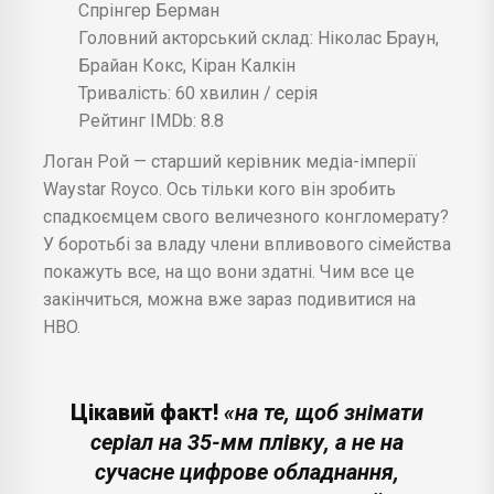
Спрінгер Берман
Головний акторський склад: Ніколас Браун,
Брайан Кокс, Кіран Калкін
Тривалість: 60 хвилин / серія
Рейтинг IMDb: 8.8
Логан Рой — старший керівник медіа-імперії
Waystar Royco. Ось тільки кого він зробить
спадкоємцем свого величезного конгломерату?
У боротьбі за владу члени впливового сімейства
покажуть все, на що вони здатні. Чим все це
закінчиться, можна вже зараз подивитися на
HBO.
Цікавий факт!
«на те, щоб знімати
серіал на 35-мм плівку, а не на
сучасне цифрове обладнання,