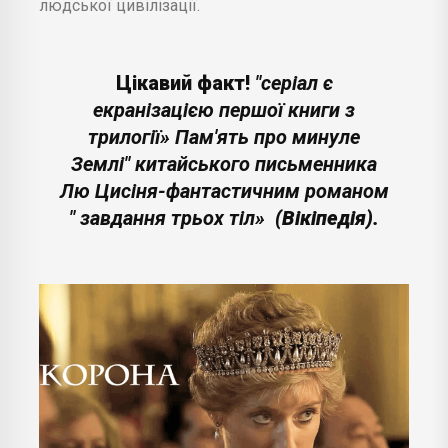
людської цивілізації.
Цікавий факт!
"серіал є
екранізацією першої книги з
трилогії» Пам'ять про минуле
Землі" китайського письменника
Лю Цисіня-фантастичним романом
" завдання трьох тіл»
(Вікіпедія).