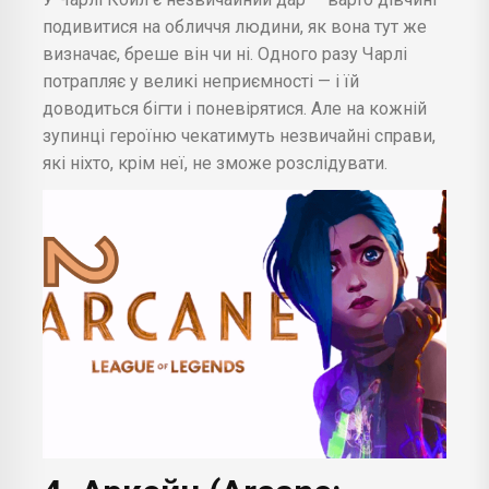
подивитися на обличчя людини, як вона тут же
визначає, бреше він чи ні. Одного разу Чарлі
потрапляє у великі неприємності — і їй
доводиться бігти і поневірятися. Але на кожній
зупинці героїню чекатимуть незвичайні справи,
які ніхто, крім неї, не зможе розслідувати.