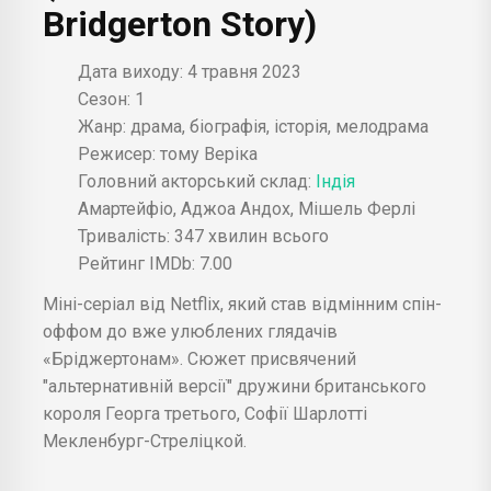
Bridgerton Story)
Дата виходу: 4 травня 2023
Сезон: 1
Жанр: драма, біографія, історія, мелодрама
Режисер: тому Веріка
Головний акторський склад:
Індія
Амартейфіо, Аджоа Андох, Мішель Ферлі
Тривалість: 347 хвилин всього
Рейтинг IMDb: 7.00
Міні-серіал від Netflix, який став відмінним спін-
оффом до вже улюблених глядачів
«Бріджертонам». Сюжет присвячений
"альтернативній версії" дружини британського
короля Георга третього, Софії Шарлотті
Мекленбург-Стреліцкой.