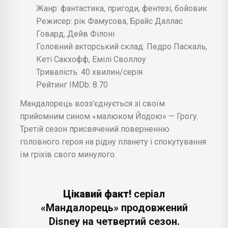
Жанр: фантастика, пригоди, фентезі, бойовик
Режисер: рік Фамусова, Брайс Даллас
Говард, Дейв Філоні
Головний акторський склад: Педро Паскаль,
Кеті Сакхофф, Емілі Своллоу
Тривалість: 40 хвилин/серія
Рейтинг IMDb: 8.70
Мандалорець возз'єднується зі своїм
прийомним сином «малюком Йодою» — Грогу.
Третій сезон присвячений поверненню
головного героя на рідну планету і спокутування
їм гріхів свого минулого.
Цікавий факт!
серіал
«Мандалорець» продовжений
Disney на четвертий сезон.