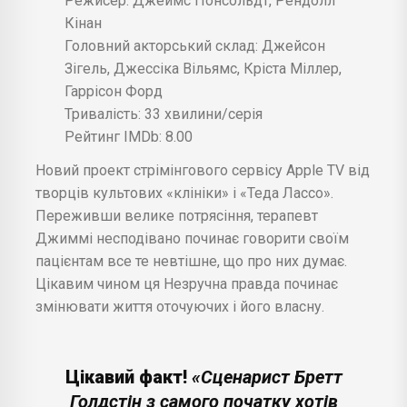
Режисер: Джеймс Понсольдт, Рендолл
Кінан
Головний акторський склад: Джейсон
Зігель, Джессіка Вільямс, Кріста Міллер,
Гаррісон Форд
Тривалість: 33 хвилини/серія
Рейтинг IMDb: 8.00
Новий проект стрімінгового сервісу Apple TV від
творців культових «клініки» і «Теда Лассо».
Переживши велике потрясіння, терапевт
Джиммі несподівано починає говорити своїм
пацієнтам все те невтішне, що про них думає.
Цікавим чином ця Незручна правда починає
змінювати життя оточуючих і його власну.
Цікавий факт!
«Сценарист Бретт
Голдстін з самого початку хотів