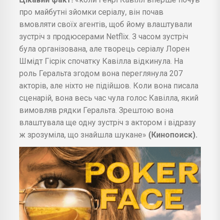
про майбутні зйомки серіалу, він почав
вмовляти своїх агентів, щоб йому влаштували
зустріч з продюсерами Netflix. З часом зустріч
була організована, але творець серіалу Лорен
Шмідт Гісрік спочатку Кавілла відкинула. На
роль Геральта згодом вона переглянула 207
акторів, але ніхто не підійшов. Коли вона писала
сценарій, вона весь час чула голос Кавілла, який
вимовляв рядки Геральта. Зрештою вона
влаштувала ще одну зустріч з актором і відразу
ж зрозуміла, що знайшла шукане»
(Кинопоиск).