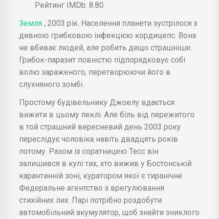
Рейтинг IMDb: 8.80
Земля
, 2003 рік. Населення планети зустрілося з
дивною грибковою інфекцією кордицепс. Вона
не вбиває людей, але робить дещо страшніше.
Грибок-паразит повністю підпорядковує собі
волю зараженого, перетворюючи його в
слухняного зомбі.
Простому будівельнику Джоелу вдається
вижити в цьому пеклі. Але біль від пережитого
в той страшний вересневий день 2003 року
переслідує чоловіка навіть двадцять років
потому. Разом із соратницею Тесс він
залишився в купі тих, хто вижив у Бостонській
карантинній зоні, куратором якої є тиранічне
Федеральне агентство з врегулювання
стихійних лих. Парі потрібно роздобути
автомобільний акумулятор, щоб знайти зниклого