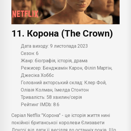
11. Корона (The Crown)
Дата виходу: 9 листопада 2023
Сезон: 6
Жанр: біографія, історія, драма
Режисер: Бенджамін Карон, Філіп Мартін,
Джесіка Хоббс
Головний акторський склад: Клер Фой,
Олівія Колман, Імелда Стонтон
Тривалість: 58 хвилин/серія
Рейтинг IMDb: 8.6
Серіал Netflix "Корона" - це історія життя нині
покійної британської королеви Єлизавети
Другої від дати її весілля до останніх років. Що