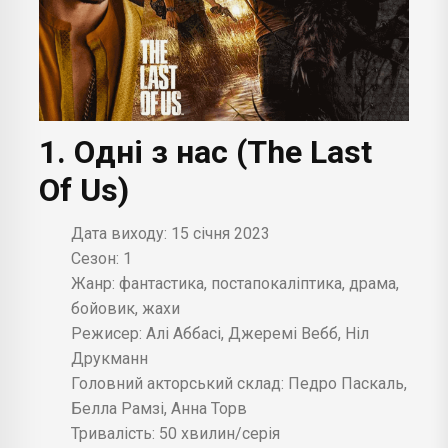
1. Одні з нас (The Last
Of Us)
Дата виходу: 15 січня 2023
Сезон: 1
Жанр: фантастика, постапокаліптика, драма,
бойовик, жахи
Режисер: Алі Аббасі, Джеремі Вебб, Ніл
Друкманн
Головний акторський склад: Педро Паскаль,
Белла Рамзі, Анна Торв
Тривалість: 50 хвилин/серія