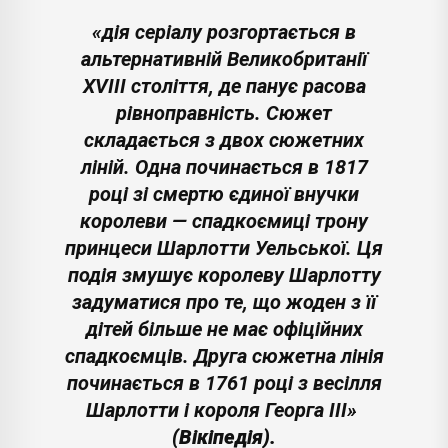
«дія серіалу розгортається в
альтернативній Великобританії
XVIII століття, де панує расова
рівноправність. Сюжет
складається з двох сюжетних
ліній. Одна починається в 1817
році зі смертю єдиної внучки
королеви — спадкоємиці трону
принцеси Шарлотти Уельської. Ця
подія змушує королеву Шарлотту
задуматися про те, що жоден з її
дітей більше не має офіційних
спадкоємців. Друга сюжетна лінія
починається в 1761 році з весілля
Шарлотти і короля Георга III»
(Вікіпедія).