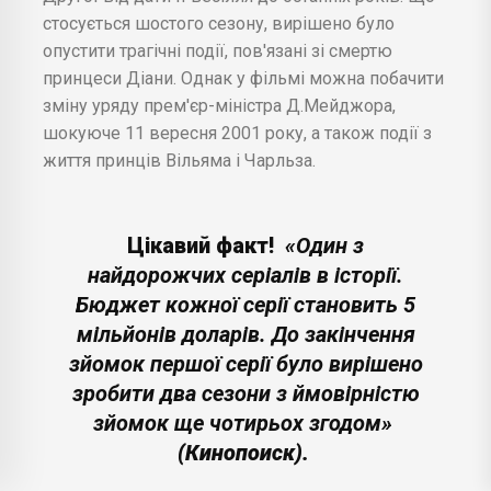
стосується шостого сезону, вирішено було
опустити трагічні події, пов'язані зі смертю
принцеси Діани. Однак у фільмі можна побачити
зміну уряду прем'єр-міністра Д.Мейджора,
шокуюче 11 вересня 2001 року, а також події з
життя принців Вільяма і Чарльза.
Цікавий факт!
«Один з
найдорожчих серіалів в історії.
Бюджет кожної серії становить 5
мільйонів доларів. До закінчення
зйомок першої серії було вирішено
зробити два сезони з ймовірністю
зйомок ще чотирьох згодом»
(Кинопоиск).