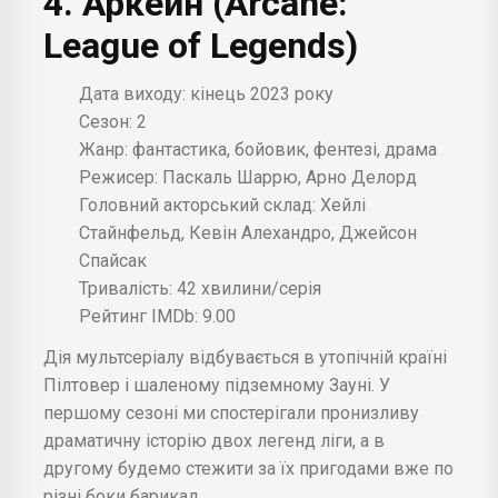
4. Аркейн (Arcane:
League of Legends)
Дата виходу: кінець 2023 року
Сезон: 2
Жанр: фантастика, бойовик, фентезі, драма
Режисер: Паскаль Шаррю, Арно Делорд
Головний акторський склад: Хейлі
Стайнфельд, Кевін Алехандро, Джейсон
Спайсак
Тривалість: 42 хвилини/серія
Рейтинг IMDb: 9.00
Дія мультсеріалу відбувається в утопічній країні
Пілтовер і шаленому підземному Зауні. У
першому сезоні ми спостерігали пронизливу
драматичну історію двох легенд ліги, а в
другому будемо стежити за їх пригодами вже по
різні боки барикад.