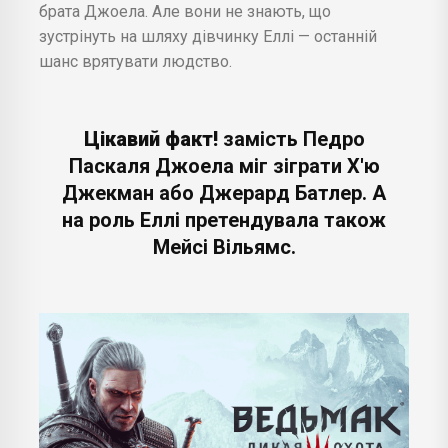
брата Джоела. Але вони не знають, що
зустрінуть на шляху дівчинку Еллі — останній
шанс врятувати людство.
Цікавий факт!
замість Педро
Паскаля Джоела міг зіграти Х'ю
Джекман або Джерард Батлер. А
на роль Еллі претендувала також
Мейсі Вільямс.