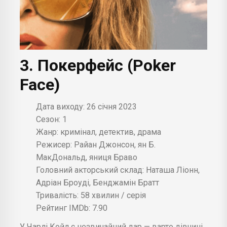
3. Покерфейс (Poker
Face)
Дата виходу: 26 січня 2023
Сезон: 1
Жанр: кримінал, детектив, драма
Режисер: Райан Джонсон, ян Б.
МакДональд, яниця Браво
Головний акторський склад: Наташа Ліонн,
Адріан Броуді, Бенджамін Братт
Тривалість: 58 хвилин / серія
Рейтинг IMDb: 7.90
У Чарлі Койл є незвичайний дар — варто дівчині