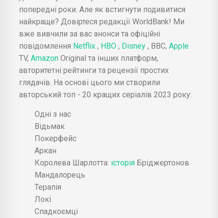
попередні роки. Але як встигнути подивитися
найкраще? Довіртеся редакції WorldBank! Ми
вже вивчили за вас анонси та офіційні
повідомлення
Netflix
,
HBO
,
Disney
, ВВС,
Apple
TV,
Amazon
Original та інших платформ,
авторитетні рейтинги та рецензії простих
глядачів. На основі цього ми створили
авторський топ - 20 кращих серіалів 2023 року:
Одні з нас
Відьмак
Покерфейс
Аркан
Королева Шарлотта:
історія
Бріджертонов
Мандалорець
Терапія
Локі
Спадкоємці