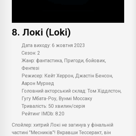
8. Локі (Loki)
Дата виходу: 6 жовтня 2023
Сезон: 2
Жанр: фантастика, Пригоди, бойовик,
Фентезі
Режисер: Кейт Херрон, Джастін Бенсон,
Аарон Мурхед
Головний акторський склад: Том Хіддлстон,
Гугу Мбата-Роу, Вунмі Моссаку
Тривалість: 50 хвилин/серія
Рейтинг IMDb: 8.20
Спойлер: хитрий Локі не загинув у фінальній
частині "Месників"! Вкравши Тессеракт, він