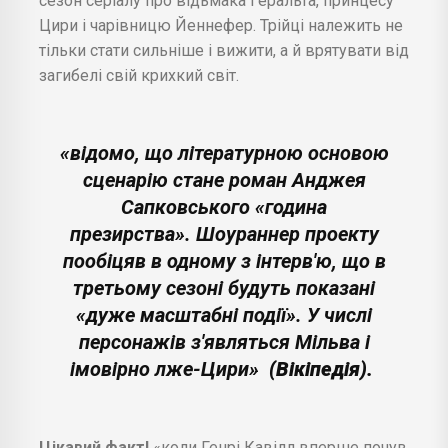
сезон серіалу про відьмака Геральта, принцесу
Цири і чарівницю Йеннефер. Трійці належить не
тільки стати сильніше і вижити, а й врятувати від
загибелі свій крихкий світ.
«відомо, що літературною основою
сценарію стане роман Анджея
Сапковського «година
презирства». Шоураннер проекту
пообіцяв в одному з інтерв'ю, що в
третьому сезоні будуть показані
«дуже масштабні події». У числі
персонажів з'являться Мільва і
імовірно лже-Цири»
(Вікіпедія).
Цікавий факт!
«коли Генрі Кавілл вперше почув