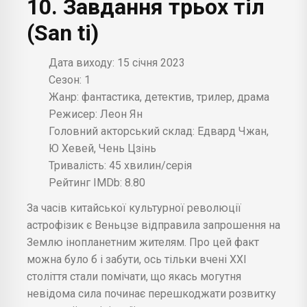
10. Завдання трьох тіл
(San ti)
Дата виходу: 15 січня 2023
Сезон: 1
Жанр: фантастика, детектив, трилер, драма
Режисер: Леон Ян
Головний акторський склад: Едвард Чжан,
Ю Хевей, Чень Цзінь
Тривалість: 45 хвилин/серія
Рейтинг IMDb: 8.80
За часів китайської культурної революції
астрофізик є Веньцзе відправила запрошення на
Землю інопланетним жителям. Про цей факт
можна було б і забути, ось тільки вчені XXI
століття стали помічати, що якась могутня
невідома сила починає перешкоджати розвитку