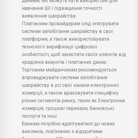
даними, які можуть бути використані для
навчання ШІ і підвищення точності
виявлення шахрайства.
Платіжним провайдерам слід інтегрувати
системи запобігання шахрайству в свої
платформи, а також використовувати
технології верифікації цифрової
особистості, щоб захистити своїх клієнтів від
крадіжки акаунтів і платіжних даних.
Торговим майданчикам рекомендується
впроваджувати системи запобігання
шахрайству в усі свої канали електронної
комерції, а також враховувати специфіку
різних сегментів ринку, таких як Електронна
комерція, грошові перекази, банківські
послуги та інші.
Банкам потрібно адаптуватися до нових
викликів, пов'язаних з відкритими