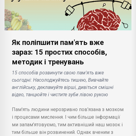
Як поліпшити пам'ять вже
зараз: 15 простих способів,
методик і тренувань
15 способів розвинути свою пам'ять вже
сьогодні: Насолоджуйтесь тишею, Вивчайте
англійську, декламуйте вірші, дивіться смішні
відео, танцюйте і чистите зуби лівою рукою
Пам'ять людини нерозривно пов'язана з мозком
і процесами мислення. І чим більше інформації
ми запам'ятовуємо, тим активніший наш мозок і
тим більше він розвинений. Однак вченим з