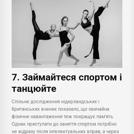
7. Займайтеся спортом і
танцюйте
Спільне дослідження нідерландських і
британських вчених показало, що звичайна
фізичне навантаження теж покращує пам'ять.
Однак приступати до заняття спортом потрібно
не відразу після інтелектуальних вправ, а через