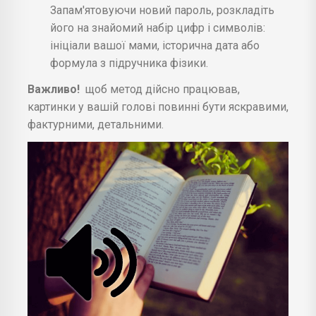
Запам'ятовуючи новий пароль, розкладіть
його на знайомий набір цифр і символів:
ініціали вашої мами, історична дата або
формула з підручника фізики.
Важливо!
щоб метод дійсно працював,
картинки у вашій голові повинні бути яскравими,
фактурними, детальними.