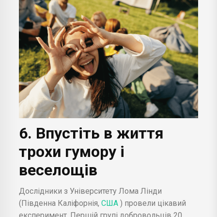
6. Впустіть в життя
трохи гумору і
веселощів
Дослідники з Університету Лома Лінди
(Південна Каліфорнія,
США
) провели цікавий
експеримент. Першій групі добровольців 20