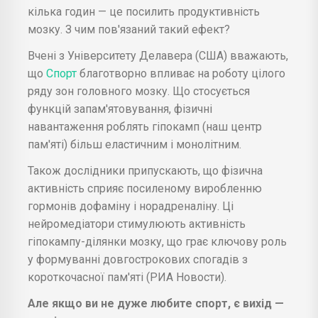
кілька годин — це посилить продуктивність
мозку. З чим пов'язаний такий ефект?
Вчені з Університету Делавера (США) вважають,
що
Спорт
благотворно впливає на роботу цілого
ряду зон головного мозку. Що стосується
функцій запам'ятовування, фізичні
навантаження роблять гіпокамп (наш центр
пам'яті) більш еластичним і монолітним.
Також дослідники припускають, що фізична
активність сприяє посиленому виробленню
гормонів дофаміну і норадреналіну. Ці
нейромедіатори стимулюють активність
гіпокампу-ділянки мозку, що грає ключову роль
у формуванні довгострокових спогадів з
короткочасної пам'яті (РИА Новости).
Але якщо ви не дуже любите спорт, є вихід —