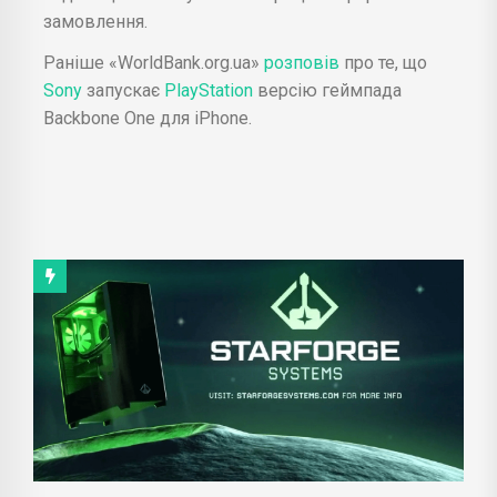
замовлення.
Раніше «WorldBank.org.ua»
розповів
про те, що
Sony
запускає
PlayStation
версію геймпада
Backbone One для iPhone.