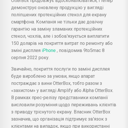
OtterBox продовжує вдосконалюватися, і тепер
демонструє оновлену продукцію у вигляді
поліпшених протекційних стекол для екрану
смартфона. Компанія не тільки дає довічну
гарантію на заміну зламаних протекційних
стекол, чохлів, але і зобов'язується виплатити
150 доларів на покриття витрат по ремонту або
зміні дисплея
iPhone
, повідомив 9to5mac 8
серпня 2022 року.
Звичайно, покриття послуги по заміні дисплея
буде вироблено за умови, якщо апарат
постраждає з вини OtterBox, тобто разом з
«захистом» у вигляді Amplify або Alpha OtterBox.
В рамках прес-релізу представники компанії
висловили розуміння щодо переживань клієнтів
з приводу тріснутого екрану. Власник OtterBox
зазначив, що організація підтримує зв'язок з
клієнтами на випадок, якщо при використанні