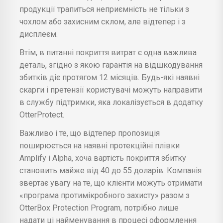
продукції трапиться неприємність не тільки з
чохлом або захисним склом, але відтепер і з
дисплеєм.
Втім, в питанні покриття витрат є одна важлива
деталь, згідно з якою гарантія на відшкодування
збитків діє протягом 12 місяців. Будь-які наявні
скарги і претензії користувачі можуть направити
в службу підтримки, яка локалізується в додатку
OtterProtect.
Важливо і те, що відтепер пропозиція
поширюється на наявні протекційні плівки
Amplify і Alpha, хоча вартість покриття збитку
становить майже від 40 до 55 доларів. Компанія
звертає увагу на те, що клієнти можуть отримати
«програма протимікробного захисту» разом з
OtterBox Protection Program, потрібно лише
надати ці найменування в процесі оформлення