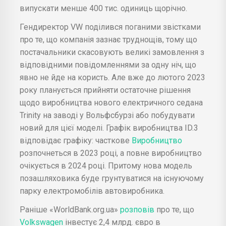
випускати менше 400 тис. одиниць щорічно.
Гендиректор VW поділився поганими звістками
про те, що компанія зазнає труднощів, тому що
постачальники скасовують великі замовлення з
відповідними повідомленнями за одну ніч, що
явно не йде на користь. Але вже до лютого 2023
року планується прийняти остаточне рішення
щодо виробництва нового електричного седана
Trinity на заводі у Вольфсбурзі або побудувати
новий для цієї моделі. Графік виробництва ID.3
відповідає графіку: часткове
Виробництво
розпочнеться в 2023 році, а повне виробництво
очікується в 2024 році. Притому нова модель
позашляховика буде грунтуватися на існуючому
парку електромобілів автовиробника.
Раніше «WorldBank.org.ua»
розповів
про те, що
Volkswagen
інвестує 2,4 млрд. євро в