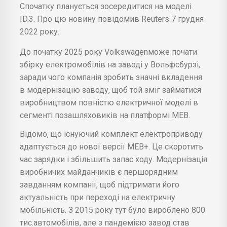
Спочатку планується зосередитися на моделі
ID.3. Про цю новину повідомив Reuters 7 грудня
2022 року.
До початку 2025 року Volkswagenможе почати
збірку електромобілів на заводі у Вольфсбурзі,
заради чого компанія зробить значні вкладення
в модернізацію заводу, щоб той зміг займатися
виробництвом повністю електричної моделі в
сегменті позашляховиків на платформі MEB.
Відомо, що існуючий комплект електроприводу
адаптується до нової версії MEB+. Це скоротить
час зарядки і збільшить запас ходу. Модернізація
виробничих майданчиків є першорядним
завданням компанії, щоб підтримати його
актуальність при переході на електричну
мобільність. З 2015 року тут було вироблено 800
тис.автомобілів, але з пандемією завод став