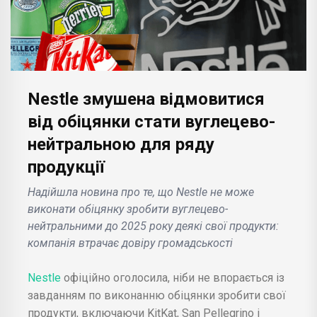
Nestle змушена відмовитися
від обіцянки стати вуглецево-
нейтральною для ряду
продукції
Надійшла новина про те, що Nestle не може
виконати обіцянку зробити вуглецево-
нейтральними до 2025 року деякі свої продукти:
компанія втрачає довіру громадськості
Nestle
офіційно оголосила, ніби не впорається із
завданням по виконанню обіцянки зробити свої
продукти, включаючи KitKat, San Pellegrino і