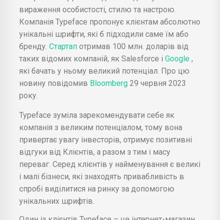
вираження особистості, стилю та настрою.
Компанія Typeface пропонує клієнтам абсолютно
унікальні шрифти, які б підходили саме їм або
бренду.
Стартап
отримав 100 млн. доларів від
таких відомих компаній, як Salesforce і
Google
,
які бачать у ньому великий потенціал. Про цю
новину повідомив
Bloomberg
29 червня 2023
року.
Typeface зуміла зарекомендувати себе як
компанія з великим потенціалом, тому вона
привертає увагу інвесторів, отримує позитивні
відгуки від Клієнтів, а разом з тим і масу
переваг. Серед клієнтів у найменування є великі
і малі бізнеси, які знаходять привабливість в
спробі виділитися на ринку за допомогою
унікальних шрифтів.
Один із клієнтів Typeface – це інтернет-магазин