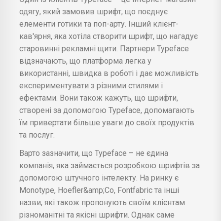
одягу, який замовив шрифт, що поєднує
елементи готики та поп-арту. Інший клієнт-
кав'ярня, яка хотіла створити шрифт, що нагадує
старовинні рекламні щити. Партнери Typeface
відзначають, що платформа легка у
використанні, швидка в роботі і дає можливість
експериментувати з різними стилями і
ефектами. Вони також кажуть, що шрифти,
створені за допомогою Typeface, допомагають
їм привертати більше уваги до своїх продуктів
та послуг.
Варто зазначити, що Typeface – не єдина
компанія, яка займається розробкою шрифтів за
допомогою штучного інтелекту. На ринку є
Monotype, Hoefler&amp;Co, Fontfabric та інші
назви, які також пропонують своїм клієнтам
різноманітні та якісні шрифти. Однак саме