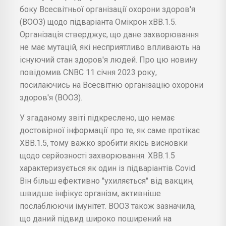
боку Всесвітньої організації охорони здоров'я
(ВООЗ) щодо підваріанта Омікрон xBB.1.5.
Організація стверджує, що дане захворювання
не має мутацій, які несприятливо впливають на
існуючий стан здоров'я людей. Про цю новину
повідомив CNBC 11 січня 2023 року,
посилаючись на Всесвітню організацію охорони
здоров'я (ВООЗ).
У згаданому звіті підкреслено, що немає
достовірної інформації про те, як саме протікає
XBB.1.5, тому важко зробити якісь висновки
щодо серйозності захворювання. XBB.1.5
характеризується як один із підваріантів Covid.
Він більш ефективно "ухиляється" від вакцин,
швидше інфікує організм, активніше
послаблюючи імунітет. ВООЗ також зазначила,
що даний підвид широко поширений на