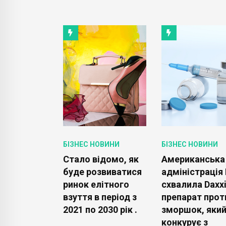
ОВИНИ
БІЗНЕС НОВИНИ
БІЗНЕС НОВИНИ
Apple
Стало відомо, як
Американська
ltra може
буде розвиватися
адміністрація
я дуже
ринок елітного
схвалила Daxxi
без
взуття в період з
препарат прот
 AppleCare
2021 по 2030 рік .
зморшок, яки
конкурує з