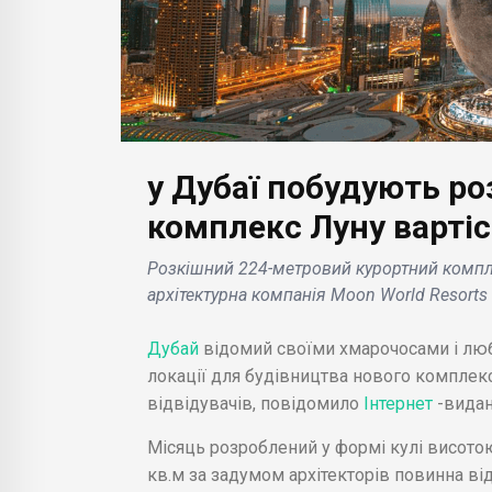
у Дубаї побудують р
БІЗНЕС НОВИНИ
комплекс Луну вартіс
БІЗН
гоцінні
Microsoft анонсує
Розкішний 224-метровий курортний компле
но
темний режим для Paint
Вlo
архітектурна компанія Moon World Resorts
то,
та інші оновлення
аме
 2023
програми для Windows
зал
Дубай
відомий своїми хмарочосами і люб
11 .
наф
локації для будівництва нового комплекс
відвідувачів, повідомило
Інтернет
-видан
Місяць розроблений у формі кулі висото
кв.м за задумом архітекторів повинна від