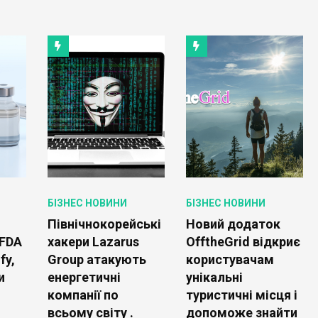
БІЗНЕС НОВИНИ
БІЗНЕС НОВИНИ
Північнокорейські
Новий додаток
 FDA
хакери Lazarus
OfftheGrid відкриє
fy,
Group атакують
користувачам
и
енергетичні
унікальні
й
компанії по
туристичні місця і
всьому світу .
допоможе знайти