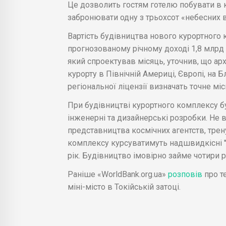
Це дозволить гостям готелю побувати в к
забронювати одну з трьохсот «небесних в
Вартість будівництва нового курортного 
прогнозованому річному доході 1,8 млрд
який спроектував місяць, уточнив, що арх
курорту в Північній Америці, Європі, на Б
регіональної ліцензії визначать точне мі
При будівництві курортного комплексу бу
інженерні та дизайнерські розробки. Не
представництва космічних агентств, трен
комплексу курсуватимуть надшвидкісні "м
рік. Будівництво імовірно займе чотири р
Раніше «WorldBank.org.ua»
розповів
про т
міні-місто в Токійській затоці.