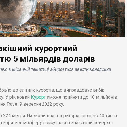
озкішний курортний
БІЗНЕС НОВИНИ
тю 5 мільярдів доларів
ЕС НОВИНИ
Dodge знімає з
кс в місячній тематиці збирається звести канадська
omberg:
виробництва бензино
риканська Exxon
Charger і Challenger н
ишає російський
користь електромобі
ов'ю до елітних курортів, що виправдовує вибір
товий ринок .
.
у. У рік новий
Курорт
зможе прийняти до 10 мільйонів
ня Travel 9 вересня 2022 року.
ю 224 метри. Навколишня її територія площею 40 тисяч
творити атмосферу присутності на місячній поверхні.