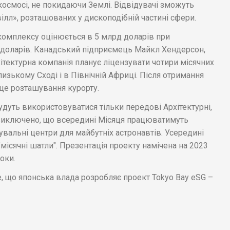
осмосі, не покидаючи Землі. Відвідувачі зможуть
ілл», розташованих у дископодібній частині сфери.
комплексу оцінюється в 5 млрд доларів при
 доларів. Канадський підприємець Майкл Хендерсон,
ітектурна компанія планує ліцензувати чотири місячних
лизькому Сході і в Північній Африці. Після отримання
сце розташування курорту.
дуть використовуватися тільки передові Архітектурні,
 виключено, що всередині Місяця працюватимуть
увальні центри для майбутніх астронавтів. Усередині
ісячні шатли". Презентація проекту намічена на 2023
оки.
е, що японська влада розробляє проект Tokyo Bay eSG –