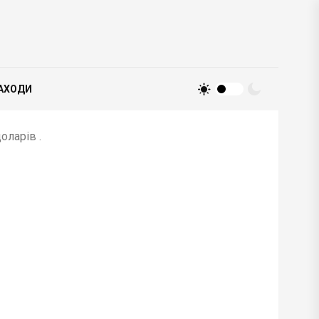
АХОДИ
оларів .