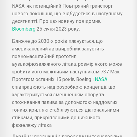
NASA, як потенційний Повітряний транспорт
нового покоління, що відбудеться в наступному
десятилітті. Про цю новину повідомив
Bloomberg
25 січня 2023 року.
Ближче до 2030-х років планується, що
американський авіавиробник запустить
повномасштабний прототип
вузькофюзеляжного літака, розмір якого може
зробити його можливим наступником 737 Max.
Протягом останніх 15 років Boeing і
NASA
співпрацюють над розробкою концепції, що
характеризується зменшенням опору та
споживання палива за допомогою наддовгих
тонких крил, які стабілізуються діагональними
стійками, прикріпленими до нижнього
фюзеляжу літака.
Дизайн у поєднанні з передовими технологіями