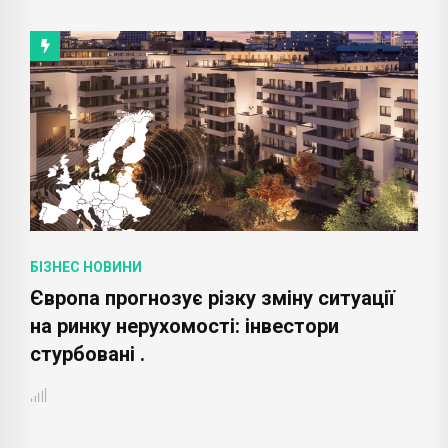
БІЗНЕС НОВИНИ
у зміну ситуації
Amazon оголошує про за
 інвестори
авторського сервісу ва
авіаперевезень на територі