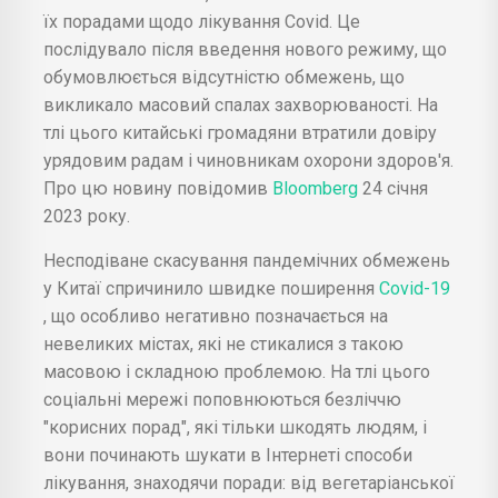
їх порадами щодо лікування Covid. Це
послідувало після введення нового режиму, що
обумовлюється відсутністю обмежень, що
викликало масовий спалах захворюваності. На
тлі цього китайські громадяни втратили довіру
урядовим радам і чиновникам охорони здоров'я.
Про цю новину повідомив
Bloomberg
24 січня
2023 року.
Несподіване скасування пандемічних обмежень
у Китаї спричинило швидке поширення
Covid-19
, що особливо негативно позначається на
невеликих містах, які не стикалися з такою
масовою і складною проблемою. На тлі цього
соціальні мережі поповнюються безліччю
"корисних порад", які тільки шкодять людям, і
вони починають шукати в Інтернеті способи
лікування, знаходячи поради: від вегетаріанської