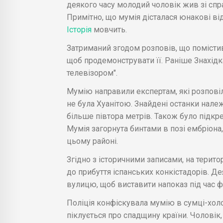
деякого часу молодий чоловік жив зі спра
Примітно, що мумія дісталася юнакові від
Історія
мовчить.
Затриманий згодом розповів, що помістив
щоб продемонструвати її. Раніше Знахідк
телевізором".
Мумію направили експертам, які розповіл
не була Хуанітою. Знайдені останки нале
більше півтора метрів. Також було підкрес
Мумія загорнута бинтами в позі ембріона
цьому районі.
Згідно з історичними записами, на терито
до прибуття іспанських конкістадорів. Де
вулицю, щоб виставити напоказ під час ф
Поліція конфіскувала мумію в сумці-холо
піклується про спадщину країни. Чоловік, я