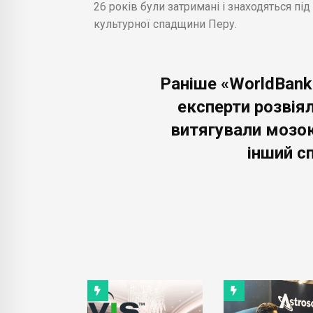
26 років були затримані і знаходяться п
культурної спадщини Перу.
Раніше «WorldBank
експерти розвіял
витягували мозок
інший сп