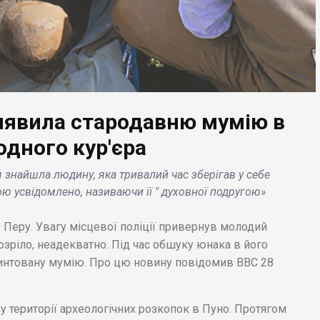
виявила стародавню мумію в
БІЗНЕС НОВИНИ
одного кур'єра
ЕС НОВИНИ
Dodge знімає з
я знайшла людину, яка тривалий час зберігав у себе
omberg:
виробництва бензино
бою усвідомлено, називаючи її " духовної подругою»
риканська Exxon
Charger і Challenger н
ишає російський
користь електромобі
 Перу. Увагу місцевої поліції привернув молодий
товий ринок .
.
дозріло, неадекватно. Під час обшуку юнака в його
интовану мумію. Про цю новину повідомив BBC 28
у території археологічних розкопок в Пуно. Протягом