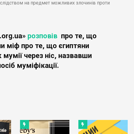
ід слідством на предмет можливих злочинів проти
.org.ua»
розповів
про те, що
и міф про те, що єгиптяни
 мумії через ніс, назвавши
осіб муміфікації.