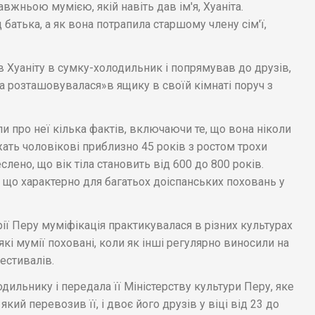
вжньою мумією, якій навіть дав ім'я, Хуаніта.
 батька, а як вона потрапила старшому члену сім'ї,
 Хуаніту в сумку-холодильник і попрямував до друзів,
а розташовувалася»в ящику в своїй кімнаті поруч з
и про неї кілька фактів, включаючи те, що вона ніколи
жать чоловікові приблизно 45 років з ростом трохи
лено, що вік тіла становить від 600 до 800 років.
, що характерно для багатьох доіспанських поховань у
рії Перу муміфікація практикувалася в різних культурах
які мумії поховані, коли як інші регулярно виносили на
естивалів.
дильнику і передала її Міністерству культури Перу, яке
кий перевозив її, і двоє його друзів у віці від 23 до