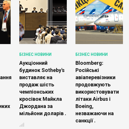
БІЗНЕС НОВИНИ
БІЗНЕС НОВИНИ
Аукціонний
Bloomberg:
будинок Sotheby's
Російські
ання
виставляє на
авіаперевізники
продаж шість
продовжують
чемпіонських
використовувати
кросівок Майкла
літаки Airbus і
иких
Джордана за
Boeing,
мільйони доларів .
незважаючи на
санкції .