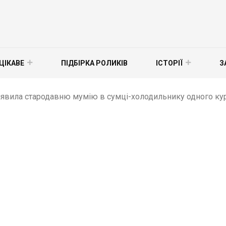
ЦІКАВЕ
ПІДБІРКА РОЛИКІВ
ІСТОРІЇ
З
иявила стародавню мумію в сумці-холодильнику одного кур'