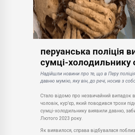
перуанська поліція 
БІЗНЕС НОВИНИ
сумці-холодильнику 
БІЗН
гоцінні
Microsoft анонсує
Надійшли новини про те, що в Перу поліці
но
темний режим для Paint
Вlo
давню мумію, яку він, до речі, носив з со
то,
та інші оновлення
аме
 2023
програми для Windows
зал
Стало відомо про незвичайний випадок в
11 .
наф
чоловік, кур'єр, який поводився трохи пі
сумці-холодильнику виявили давню, заб
Лютого 2023 року.
Як виявилося, справа відбувалася поблиз