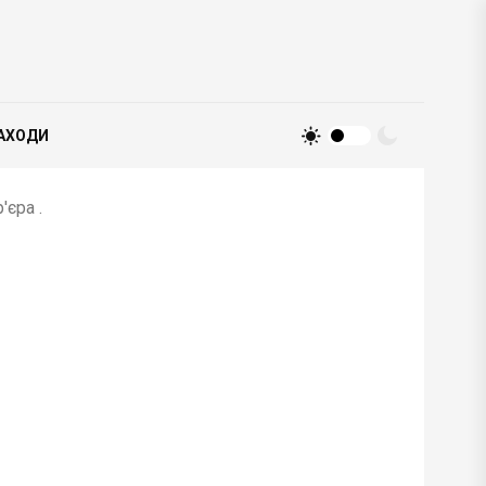
АХОДИ
єра .