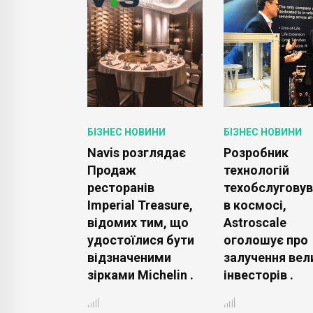
ОВИНИ
БІЗНЕС НОВИНИ
БІЗНЕС НОВИНИ
 The Royal:
Navis розглядає
Розробник
озкішніший
Продаж
технологій
Дубая
ресторанів
техобслуговув
вує своїх
Imperial Treasure,
в космосі,
ьців .
відомих тим, що
Astroscale
удостоїлися бути
оголошує про
відзначеними
залучення вел
зірками Michelin .
інвесторів .