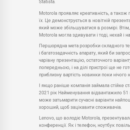
Statista.
Motorola проявляє креативність, а також 
їх. Це демонструється в новітній презент
який може збільшуватися в розмірі. Втім,
Motorola могла здивувати і тоді, нехай і 
Першорядна мета розробки складного тел
і багатозадачність апарату, який би запр
чарівну презентацію, остаточного варіан
попередньою, і на ділі пристрої ще не гот
приблизну вартість новинки поки нічого 
І якщо раніше компанія займала стійке ста
2021 рік Найменування відвантажило 51 
може затьмарити сучасні варіанти найпо
хороший, щоб зацікавити споживачів.
Lenovo, що володіє Motorola, презентува
конференції. Як і телефон, ноутбук повіл