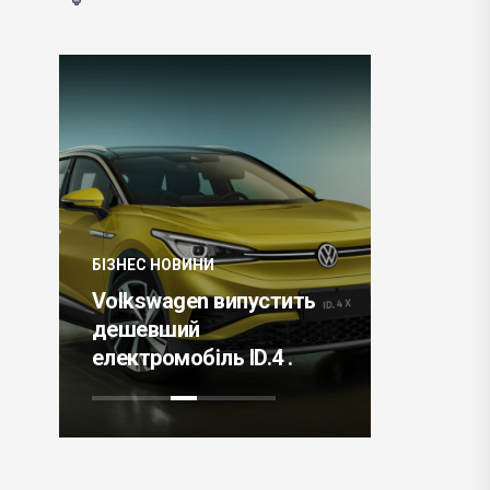
ТРЕНДИ
БІЗНЕС НОВИНИ
и
Як відкр
Volkswagen випустить
ОАЕ в 20
дешевший
покроков
електромобіль ID.4 .
реєстраці