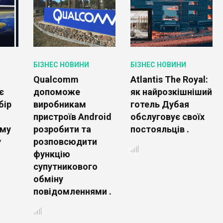
БІЗНЕС НОВИНИ
БІЗНЕС НОВИНИ
Qualcomm
Atlantis The Royal:
є
допоможе
як найрозкішніший
бір
виробникам
готель Дубая
пристроїв Android
обслуговує своїх
ому
розробити та
постояльців .
у
розповсюдити
функцію
супутникового
обміну
повідомленнями .