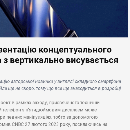
езентацію концептуального
ЕС НОВИНИ
БІЗНЕС НОВИНИ
 з вертикально висувається
osoft планує
Використовуючи Hive
стиційну діяльність
RaaS, хакери отримал
змірі 10 млрд.
100 млн. доларів від
ацію авторської новинки у вигляді складного смартфона
рів у Chatgpt
1300 компаній по
ійде ще не скоро, тому що все ще знаходиться в розробці
tor .
всьому світу .
оект в рамках заходу, присвяченого технічній
вий телефон з п'ятидюймовим дисплеєм може
ри певних маніпуляціях, тобто за допомогою
омив CNBC 27 лютого 2023 року, посилаючись на