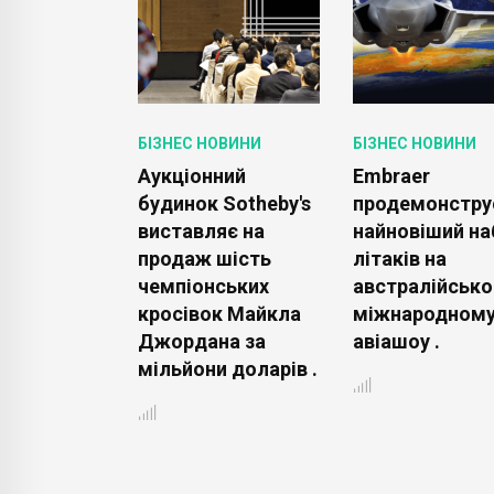
ОВИНИ
БІЗНЕС НОВИНИ
БІЗНЕС НОВИНИ
ник
Аукціонний
Embraer
гій
будинок Sotheby's
продемонстру
уговування
виставляє на
найновіший на
сі,
продаж шість
літаків на
ale
чемпіонських
австралійськ
ує про
кросівок Майкла
міжнародном
ня великих
Джордана за
авіашоу .
ів .
мільйони доларів .