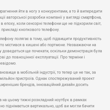
прагнення йти в ногу з конкурентами, а то й випередити
ації авторської розробки компанії у вигляді смартфона,
 в епоху, коли сенсорні телефони ще не підкорили світ,
на прикладі кнопкового телефону.
ефону полягає в тому, щоб підвищити продуктивність
осто містився в кишені або портмоне. Незважаючи на
ту доведеться ще почекати, оскільки демонстрація була
ові до повноцінної експлуатації. Про терміни і
невідомо.
новище в мобільній індустрії, то тепер це не так, за
мільйон пристроїв. Однак спостережуваний проект
ширеніших брендів, інноваційний дизайн досить
ла на цьому тижні розкладний ноутбук в рамках
ьно піднімається вертикально, щоб ви могли бачити