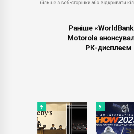
більше з веб-сторінки або відкривати кіл
Раніше «WorldBank
Motorola анонсува
РК-дисплеєм і