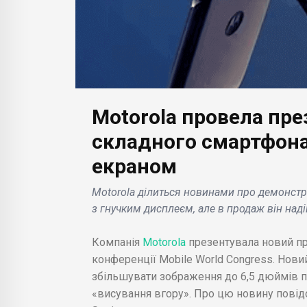
Motorola провела пр
БІЗНЕС НОВИНИ
БІЗН
«Яндекс» спростовує
складного смартфона
злом і витік, але
Micr
екраном
підтверджує публікацію
інве
кі
старих вихідних кодів з
у ро
Motorola ділиться новинами про демонстр
е
внутрішнього
дола
з гнучким дисплеєм, але в продаж він над
репозиторію .
Crea
Компанія
Motorola
презентувала новий пр
конференції Mobile World Congress. Но
збільшувати зображення до 6,5 дюймів п
«висування вгору». Про цю новину повід