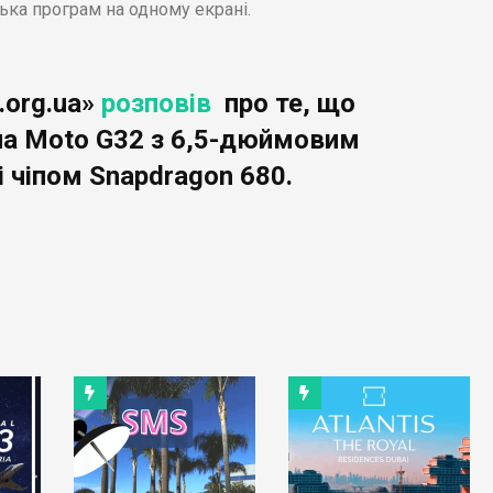
ька програм на одному екрані.
.org.ua»
розповів
про те, що
ла Moto G32 з 6,5-дюймовим
 чіпом Snapdragon 680.