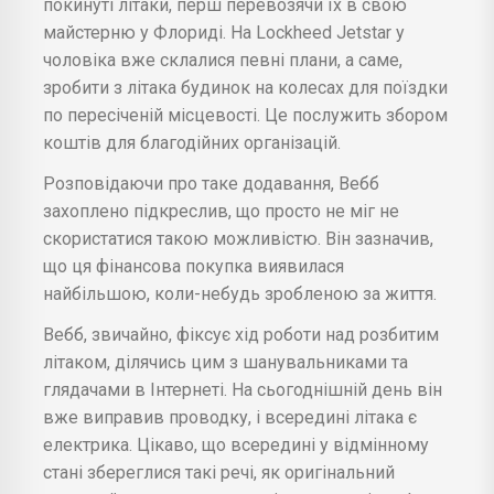
покинуті літаки, перш перевозячи їх в свою
майстерню у Флориді. На Lockheed Jetstar у
чоловіка вже склалися певні плани, а саме,
зробити з літака будинок на колесах для поїздки
по пересіченій місцевості. Це послужить збором
коштів для благодійних організацій.
Розповідаючи про таке додавання, Вебб
захоплено підкреслив, що просто не міг не
скористатися такою можливістю. Він зазначив,
що ця фінансова покупка виявилася
найбільшою, коли-небудь зробленою за життя.
Вебб, звичайно, фіксує хід роботи над розбитим
літаком, ділячись цим з шанувальниками та
глядачами в Інтернеті. На сьогоднішній день він
вже виправив проводку, і всередині літака є
електрика. Цікаво, що всередині у відмінному
стані збереглися такі речі, як оригінальний