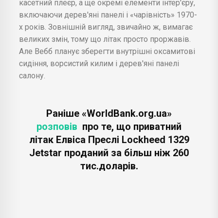
касетний плеєр, а ще окремі елементи інтер'єру,
включаючи дерев'яні панелі і «чарівність» 1970-
х років. Зовнішній вигляд, звичайно ж, вимагає
великих змін, тому що літак просто проржавів.
Але Вебб планує зберегти внутрішні оксамитові
сидіння, ворсистий килим і дерев'яні панелі
салону.
Раніше «WorldBank.org.ua»
розповів
про те, що приватний
літак Елвіса Преслі Lockheed 1329
Jetstar проданий за більш ніж 260
тис.доларів.