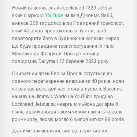
Новий власник літака Lockheed 1329 Jetstar,
який є зіркою
YouTube
на ім'я Джеймс Вебб,
виклав 206 тис.доларів за Повітряний транспорт,
який 40 років простоював в пустелі, щоб
перетворити його в будинок на колесах, через
що буде проведена транспортування їх Нью-
Мексико до Флориди. Про цю новину
повідомив Dailymail 12 березня 2023 року.
Приватний літак Елвіса Преслі готується до
повного перетворення вперше за 40 років, коли
як раніше весь цей час стояв в пустелі. Власник
каналу на Jimmy's World на YouTube придбав
Lockheed Jetstar за чверть мільйона доларів 8
січня, вшанувавши таким чином пам'ять короля
рок-н-ролу, якому могло б виповнитися 88 років.
Джеймс знаменитий тим, що перетворює