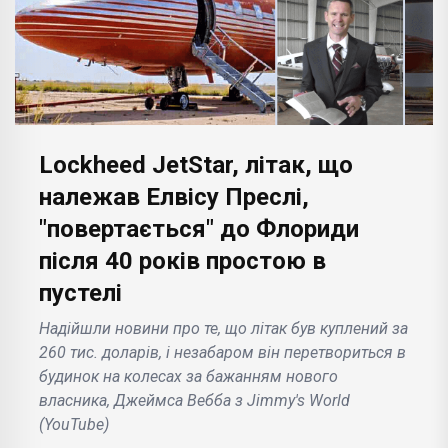
Lockheed JetStar, літак, що
належав Елвісу Преслі,
"повертається" до Флориди
після 40 років простою в
пустелі
Надійшли новини про те, що літак був куплений за
260 тис. доларів, і незабаром він перетвориться в
будинок на колесах за бажанням нового
власника, Джеймса Вебба з Jimmy's World
(YouTube)