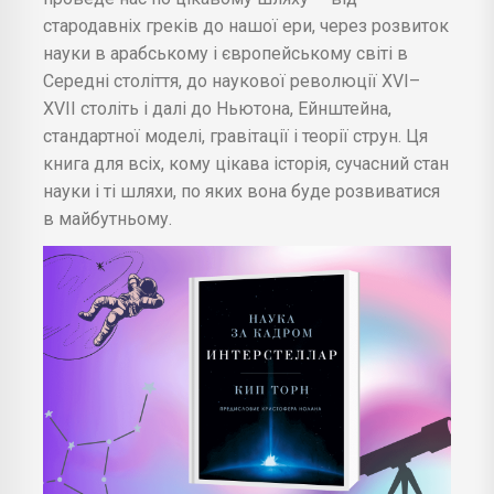
стародавніх греків до нашої ери, через розвиток
науки в арабському і європейському світі в
Середні століття, до наукової революції XVI–
XVII століть і далі до Ньютона, Ейнштейна,
стандартної моделі, гравітації і теорії струн. Ця
книга для всіх, кому цікава історія, сучасний стан
науки і ті шляхи, по яких вона буде розвиватися
в майбутньому.