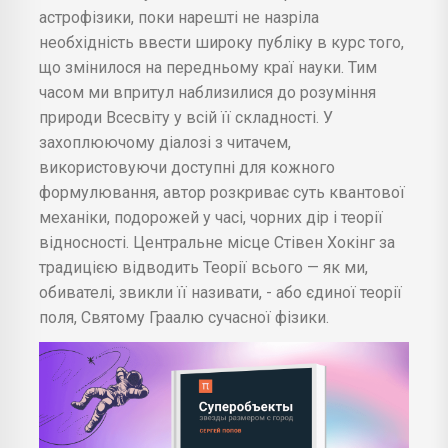
астрофізики, поки нарешті не назріла
необхідність ввести широку публіку в курс того,
що змінилося на передньому краї науки. Тим
часом ми впритул наблизилися до розуміння
природи Всесвіту у всій її складності. У
захоплюючому діалозі з читачем,
використовуючи доступні для кожного
формулювання, автор розкриває суть квантової
механіки, подорожей у часі, чорних дір і теорії
відносності. Центральне місце Стівен Хокінг за
традицією відводить Теорії всього — як ми,
обивателі, звикли її називати, - або єдиної теорії
поля, Святому Граалю сучасної фізики.