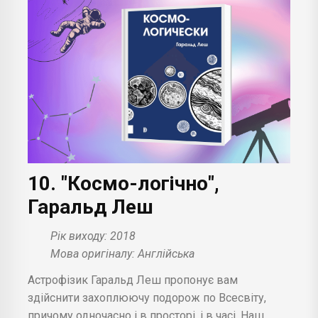
10. "Космо-логічно",
Гаральд Леш
Рік виходу: 2018
Мова оригіналу: Англійська
Астрофізик Гаральд Леш пропонує вам
здійснити захоплюючу подорож по Всесвіту,
причому одночасно і в просторі, і в часі. Наш