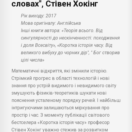
словах", Стівен Хокінг
Рік виходу: 2017
Мова оригіналу: Англійська
Інші книги автора: «Теорія всього. Від
сингулярності до нескінченності: походження
і доля Всесвіту», «Коротка історія часу. Від
великого вибуху до чорних дір", " Бог створив
цілі числа»
Математичні відкриття, які змінили історію.
Стрімкий прогрес в області технологій і нові
знання про устрій видимого і невидимого світу
змушують фізиків-теоретиків шукати нові
пояснення усталеному порядку речей. І найбільш
інтригуючими залишаються міркування про
простір і час. З моменту публікації світового
бестселера «Коротка історія часу» професор
Стівен Хокінг уважно стежив за розвитком