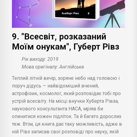
9. "Всесвіт, розказаний
Моїм онукам", Губерт Рівз
Рік виходу: 2019
Мова оригіналу: Англійська
Теплий літній вечір, зоряне небо над головою і
поруч дідусь — найвідоміший вчений,
астрофізик, космолог, який розповідає тобі про
устрій всесвіту. На місці внучки Хуберта Рівза,
наукового консультанта НАСА, мріяв би
опинитися кожен підліток. Та й багато дорослих
теж. Втім, ця книга дає таку можливість, адже в
ній Рівз записав свої розповіді про науку, якій