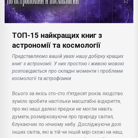
ТОП-15 найкращих книг з
астрономії та космології
Представляємо вашій увазі нашу добірку кращих
книг з астрономії. У них простою і живою мовою
розповідається про складні моменти і проблеми
космології та астрофізики
Всього за якісь сто-сто п'ятдесят років людство
зуміло зробити настільки масштабні відкриття,
про які наші далекі предки не могли навіть
думати, розмірковуючи про природу світил,
блукаючих по нічному небу. Досліджуючи долі
інших світів, які в тій чи іншій мірі схожі на наш,