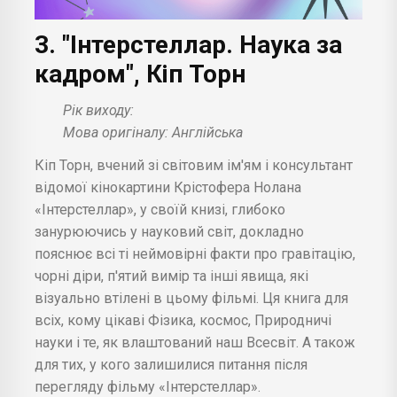
3. "Інтерстеллар. Наука за
кадром", Кіп Торн
Рік виходу:
Мова оригіналу: Англійська
Кіп Торн, вчений зі світовим ім'ям і консультант
відомої кінокартини Крістофера Нолана
«Інтерстеллар», у своїй книзі, глибоко
занурюючись у науковий світ, докладно
пояснює всі ті неймовірні факти про гравітацію,
чорні діри, п'ятий вимір та інші явища, які
візуально втілені в цьому фільмі. Ця книга для
всіх, кому цікаві Фізика, космос, Природничі
науки і те, як влаштований наш Всесвіт. А також
для тих, у кого залишилися питання після
перегляду фільму «Інтерстеллар».