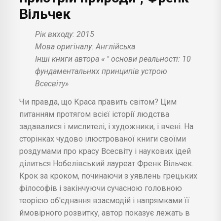
Вільчек
Рік виходу: 2015
Мова оригіналу: Англійська
Інші книги автора « " основи реальності: 10
фундаментальних принципів устрою
Всесвіту»
Чи правда, що Краса править світом? Цим
питанням протягом всієї історії людства
задавалися і мислителі, і художники, і вчені. На
сторінках чудово ілюстрованої книги своїми
роздумами про красу Всесвіту і наукових ідей
ділиться Нобелівський лауреат Френк Вільчек.
Крок за кроком, починаючи з уявлень грецьких
філософів і закінчуючи сучасною головною
теорією об'єднання взаємодій і напрямками її
ймовірного розвитку, автор показує лежать в