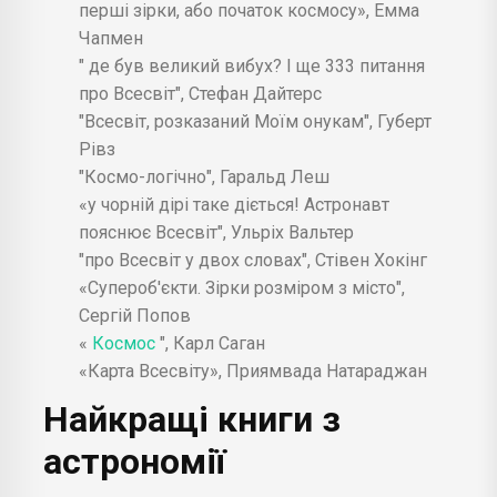
перші зірки, або початок космосу», Емма
Чапмен
" де був великий вибух? І ще 333 питання
про Всесвіт", Стефан Дайтерс
"Всесвіт, розказаний Моїм онукам", Губерт
Рівз
"Космо-логічно", Гаральд Леш
«у чорній дірі таке діється! Астронавт
пояснює Всесвіт", Ульріх Вальтер
"про Всесвіт у двох словах", Стівен Хокінг
«Супероб'єкти. Зірки розміром з місто",
Сергій Попов
«
Космос
", Карл Саган
«Карта Всесвіту», Приямвада Натараджан
Найкращі книги з
астрономії