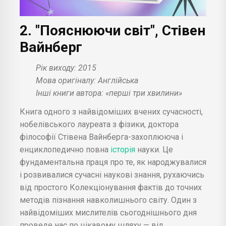
2. "Пояснюючи світ", Стівен
Вайнберг
Рік виходу: 2015
Мова оригіналу: Англійська
Інші книги автора: «перші три хвилини»
Книга одного з найвідоміших вчених сучасності,
нобелівського лауреата з фізики, доктора
філософії Стівена Вайнберга-захоплююча і
енциклопедично повна
історія
науки. Це
фундаментальна праця про те, як народжувалися
і розвивалися сучасні наукові знання, рухаючись
від простого Колекціонування фактів до точних
методів пізнання навколишнього світу. Один з
найвідоміших мислителів сьогоднішнього дня
проведе нас по цікавому шляху — від