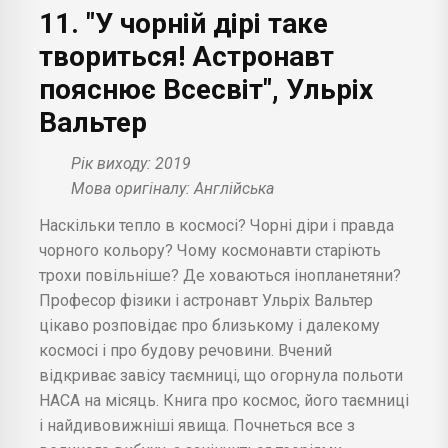
11. "У чорній дірі таке
твориться! Астронавт
пояснює Всесвіт", Ульріх
Вальтер
Рік виходу: 2019
Мова оригіналу: Англійська
Наскільки тепло в космосі? Чорні діри і правда
чорного кольору? Чому космонавти старіють
трохи повільніше? Де ховаються інопланетяни?
Професор фізики і астронавт Ульріх Вальтер
цікаво розповідає про близькому і далекому
космосі і про будову речовини. Вчений
відкриває завісу таємниці, що огорнула польоти
НАСА на місяць. Книга про космос, його таємниці
і найдивовижніші явища. Почнеться все з