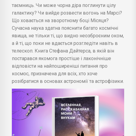
таємниць. Чи може чорна діра поглинути цілу
галактику? Чи вийде розвести вогонь на Марсі?
Що ховається на зворотному боці Місяця?
Сучасна наука здатна пояснити багато космічні
явища, не тільки ті, що видно неозброєним оком,
а й ті, що поки не вдається розгледіти навіть в
телескоп. Книга Стефана Дайтерса, в якій він
постарався якомога простіше і лаконічніше
відповісти на найпоширеніші питання про
космос, призначена для всіх, хто хоче
розібратися в основах астрономії та астрофізики.