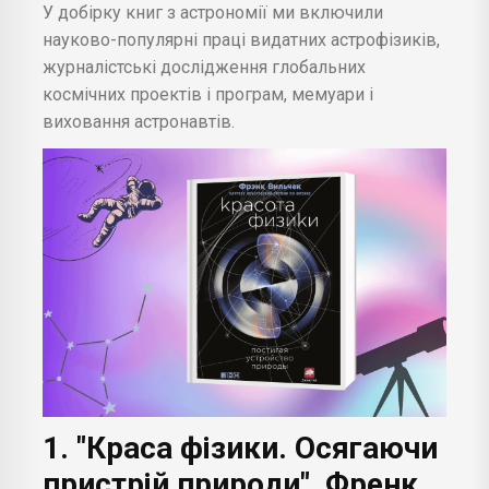
У добірку книг з астрономії ми включили
науково-популярні праці видатних астрофізиків,
журналістські дослідження глобальних
космічних проектів і програм, мемуари і
виховання астронавтів.
1. "Краса фізики. Осягаючи
пристрій природи", Френк