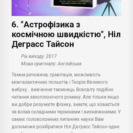
6. "Астрофізика з
космічною швидкістю", Ніл
Деграсс Тайсон
Рік виходу: 2017
Мова оригіналу: Англійська
Темна речовина, гравітація, можливість
міжгалактичних польотів і Теорія Великого
вибуху... вивчення таємниць Всесвіту подібно
читання захоплюючого роману. Але тільки якщо
ви добре розумієте фізику, знаєте, що ховається
за всіма складними термінами і визначеннями. У
самих головоломних питаннях науки Вам
допоможе розібратися Ніл Деграсс Тайсон-один