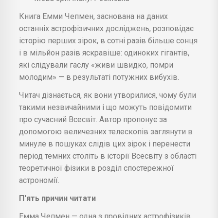
Книга Емми Чепмен, заснована на даних
останніх астрофізичних досліджень, розповідає
історію перших зірок, в сотні разів більше сонця
і в мільйон разів яскравіше: одиноких гігантів,
які слідували гаслу «живи швидко, помри
молодим» — в результаті потужних вибухів.
Читач дізнається, як вони утворилися, чому були
такими незвичайними і що можуть повідомити
про сучасний Всесвіт. Автор пропонує за
допомогою величезних телескопів заглянути в
минуле в пошуках слідів цих зірок і перенести
період темних століть в історії Всесвіту з області
теоретичної фізики в розділ спостережної
астрономії.
П'ять причин читати
Емма Чепмен — одна з провідних астрофізиків