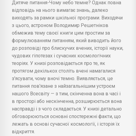
Дитяче питання-Чому небо темне? Однак повна
відповідь на нього вимагає знань, далеко
виходять за рамки шкільної програми. Виходячи
з цього, астроном Володимир Решетніков
обмежив тему своєї книги цим простим за
формулюванням питанням, який виводить його
до розповіді про блискучих вчених, історії науки,
чудових гіпотезах і сучасних космологічних
теоріях. У книзі розповідається про те, як
протягом декількох століть вчені намагалися
з'ясувати, чому вночі темно. Виявляється, це
питання пов'язане з найзагальнішим устроєм
нашого Всесвіту — з тим, скінченна вона в часі і
в просторі або нескінченна, розширюється вона
насправді і з чого складається. У книзі детально
обговорюються основні спостережні факти, що
лежать в основі сучасної космології, і історія їх
відкриття.