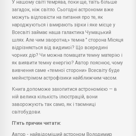
У нашому світі темрява, поки ще, таїть більше
загадок, ніж світло. Сьогодні астрономи вже
можуть відповісти на питання про те, як
народжуються і вмирають зірки і яке місце у
Всесвіті займає наша галактика Чумацький
шлях. Але чим зворотна,» темна " сторона Місяця
відрізняється від видимої? Що всередині
чорних дір? Чи можна помацати темну матерію і
як виявити темну енергію? Автор пояснює, чому
вивчення саме «темної сторони» Всесвіту буде
мейнстрімом астрофізики найближчим часом.
Книга допоможе захопитися астрономією — в
ній велика кількість ілюстрацій, вони
заворожують так само, як і таємниці
світобудови.
П'ять причин читати:
Автор - найвідоміший астроном Володимир