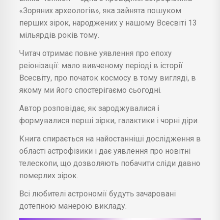
«Зоряних археологів», яка зайнята пошуком
перших зірок, народжених у нашому Всесвіті 13
мільярдів років тому.
Читач отримає повне уявлення про епоху
реіонізації: мало вивченому періоді в історії
Всесвіту, про початок космосу в тому вигляді, в
якому ми його спостерігаємо сьогодні.
Автор розповідає, як зароджувалися і
формувалися перші зірки, галактики і чорні діри.
Книга спирається на найостанніші дослідження в
області астрофізики і дає уявлення про новітні
телескопи, що дозволяють побачити сліди давно
померлих зірок.
Всі любителі астрономії будуть зачаровані
дотепною манерою викладу.