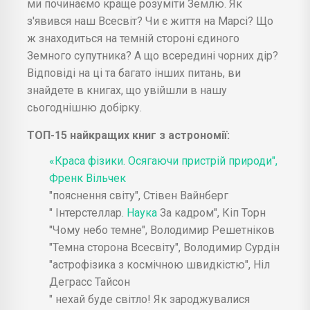
ми починаємо краще розуміти Землю. Як
з'явився наш Всесвіт? Чи є життя на Марсі? Що
ж знаходиться на темній стороні єдиного
Земного супутника? А що всередині чорних дір?
Відповіді на ці та багато інших питань, ви
знайдете в книгах, що увійшли в нашу
сьогоднішню добірку.
ТОП-15 найкращих книг з астрономії:
«Краса фізики. Осягаючи пристрій природи",
Френк Вільчек
"пояснення світу", Стівен Вайнберг
" Інтерстеллар.
Наука
За кадром", Кіп Торн
"Чому небо темне", Володимир Решетніков
"Темна сторона Всесвіту", Володимир Сурдін
"астрофізика з космічною швидкістю", Ніл
Деграсс Тайсон
" нехай буде світло! Як зароджувалися