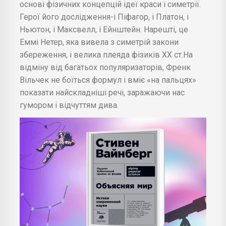
основі фізичних концепцій ідеї краси і симетрії.
Герої його дослідження-і Піфагор, і Платон, і
Ньютон, і Максвелл, і Ейнштейн. Нарешті, це
Еммі Нетер, яка вивела з симетрій закони
збереження, і велика плеяда фізиків XX ст.На
відміну від багатьох популяризаторів, Френк
Вільчек не боїться формул і вміє «на пальцях»
показати найскладніші речі, заражаючи нас
гумором і відчуттям дива.