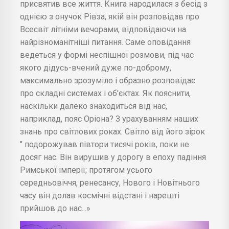
присвятив все життя. Книга народилася з бесід з
однією з онучок Рівза, якій він розповідав про
Всесвіт літніми вечорами, відповідаючи на
найрізноманітніші питання. Саме оповідання
ведеться у формі неспішної розмови, під час
якого дідусь-вчений дуже по-доброму,
максимально зрозуміло і образно розповідає
про складні системах і об'єктах. Як пояснити,
наскільки далеко знаходиться від нас,
наприклад, пояс Оріона? З урахуванням наших
знань про світлових роках. Світло від його зірок
" подорожував півтори тисячі років, поки не
досяг нас. Він вирушив у дорогу в епоху падіння
Римської імперії; протягом усього
середньовіччя, ренесансу, Нового і Новітнього
часу він долав космічні відстані і нарешті
прийшов до нас...»