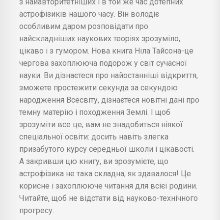
з найавторитетніших і в той же час дотепних
астрофізиків нашого часу. Він володіє
особливим даром розповідати про
найскладніших наукових теоріях зрозуміло,
цікаво і з гумором. Нова книга Ніла Тайсона-це
чергова захоплююча подорож у світ сучасної
науки. Ви дізнаєтеся про найостанніші відкриття,
зможете простежити секунда за секундою
народження Всесвіту, дізнаєтеся новітні дані про
темну матерію і походження Землі. І щоб
зрозуміти все це, вам не знадобиться ніякої
спеціальної освіти: досить навіть злегка
призабутого курсу середньої школи і цікавості.
А закривши цю книгу, ви зрозумієте, що
астрофізика не така складна, як здавалося! Це
корисне і захоплююче читання для всієї родини.
Читайте, щоб не відстати від науково-технічного
прогресу.