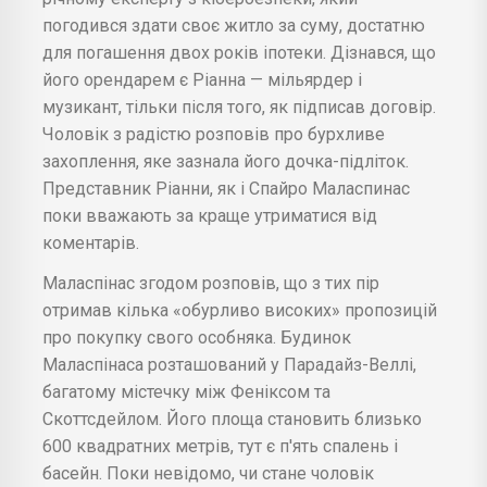
погодився здати своє житло за суму, достатню
для погашення двох років іпотеки. Дізнався, що
його орендарем є Ріанна — мільярдер і
музикант, тільки після того, як підписав договір.
Чоловік з радістю розповів про бурхливе
захоплення, яке зазнала його дочка-підліток.
Представник Ріанни, як і Спайро Маласпинас
поки вважають за краще утриматися від
коментарів.
Маласпінас згодом розповів, що з тих пір
отримав кілька «обурливо високих» пропозицій
про покупку свого особняка. Будинок
Маласпінаса розташований у Парадайз-Веллі,
багатому містечку між Феніксом та
Скоттсдейлом. Його площа становить близько
600 квадратних метрів, тут є п'ять спалень і
басейн. Поки невідомо, чи стане чоловік