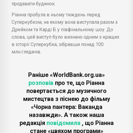
продавати будинок.
Ріанна пробула в ньому тиждень перед
Суперкубком, на якому вона виступала разом з
Дрейком та Карді Б у півфінальному шоу. До
слова, цей виступ було визнано одним з кращих
в історії Суперкубка, зібравши понад 100
млн.глядачів.
Раніше «WorldBank.org.ua»
розповів
про те, що Ріанна
повертається до музичного
мистецтва з піснею до фільму
«Чорна пантера: Ваканда
назавжди». А також наша
редакція
повідомила
, що Ріанна
стане «цвяхом програми»