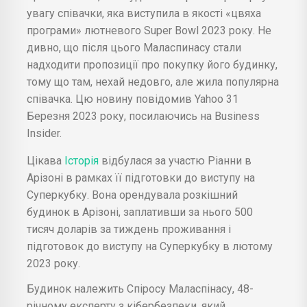
увагу співачки, яка виступила в якості «цвяха
програми» лютневого Super Bowl 2023 року. Не
дивно, що після цього Маласпинасу стали
надходити пропозиції про покупку його будинку,
тому що там, нехай недовго, але жила популярна
співачка. Цю новину повідомив Yahoo 31
Березня 2023 року, посилаючись на Business
Insider.
Цікава
Історія
відбулася за участю Ріанни в
Арізоні в рамках її підготовки до виступу на
Суперкубку. Вона орендувала розкішний
будинок в Арізоні, заплативши за нього 500
тисяч доларів за тиждень проживання і
підготовок до виступу на Суперкубку в лютому
2023 року.
Будинок належить Спіросу Маласпінасу, 48-
річному експерту з кібербезпеки, який