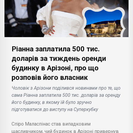
Ріанна заплатила 500 тис.
доларів за тиждень оренди
будинку в Арізоні, про що
розповів його власник
Чоловік з Арізони поділився новинами про те, що
сама Ріанна заплатила 500 тис. доларів за оренду
його будинку, в якому їй було зручно
підготуватися до виступу на Суперкубку
Спіро Маласпінас став випадковим
щасливчиком, чий будинок в Арізоні привернув