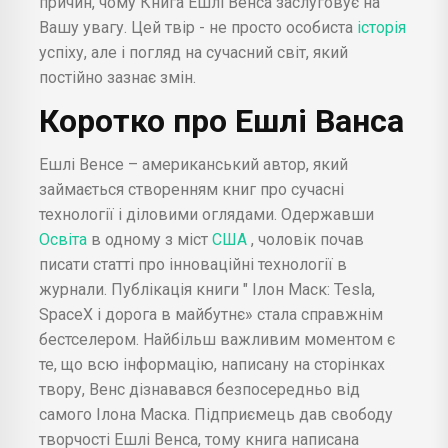
причин, чому Книга Ешлі Венса заслуговує на
Вашу увагу. Цей твір - не просто особиста
історія
успіху, але і погляд на сучасний світ, який
постійно зазнає змін.
Коротко про Ешлі Ванса
Ешлі Венсе – американський автор, який
займається створенням книг про сучасні
технології і діловими оглядами. Одержавши
Освіта
в одному з міст
США
, чоловік почав
писати статті про інноваційні технології в
журнали. Публікація книги " Ілон Маск: Tesla,
SpaceX і дорога в майбутнє» стала справжнім
бестселером. Найбільш важливим моментом є
те, що всю інформацію, написану на сторінках
твору, Венс дізнавався безпосередньо від
самого Ілона Маска. Підприємець дав свободу
творчості Ешлі Венса, тому книга написана