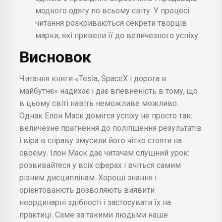
модного одягу по всьому світу. У процесі
читання розкриваються секрети творців
марки, які привели її до величезного успіху.
Висновок
Читання книги «Tesla, SpaceX і дорога в
майбутнє» надихає і дає впевненість в тому, що
в цьому світі навіть неможливе можливо.
Однак Елон Маск домігся успіху не просто так:
величезне прагнення до поліпшення результатів
і віра в справу змусили його чітко стояти на
своєму. Ілон Маск дає читачам слушний урок:
розвивайтеся у всіх сферах і вчіться самим
різним дисциплінам. Хороші знання і
орієнтованість дозволяють виявити
неординарні здібності і застосувати їх на
практиці. Саме за такими людьми наше