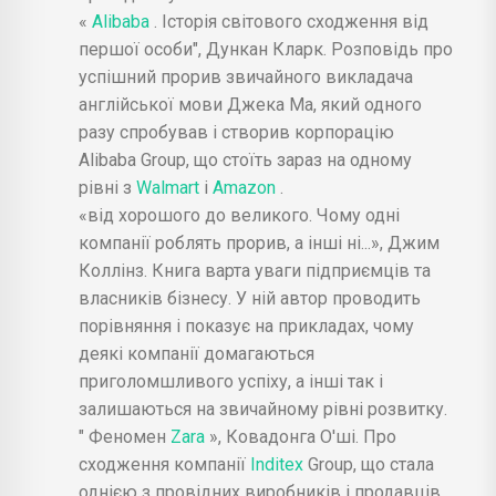
«
Alibaba
. Історія світового сходження від
першої особи", Дункан Кларк. Розповідь про
успішний прорив звичайного викладача
англійської мови Джека Ма, який одного
разу спробував і створив корпорацію
Alibaba Group, що стоїть зараз на одному
рівні з
Walmart
і
Amazon
.
«від хорошого до великого. Чому одні
компанії роблять прорив, а інші ні...», Джим
Коллінз. Книга варта уваги підприємців та
власників бізнесу. У ній автор проводить
порівняння і показує на прикладах, чому
деякі компанії домагаються
приголомшливого успіху, а інші так і
залишаються на звичайному рівні розвитку.
" Феномен
Zara
», Ковадонга О'ші. Про
сходження компанії
Inditex
Group, що стала
однією з провідних виробників і продавців