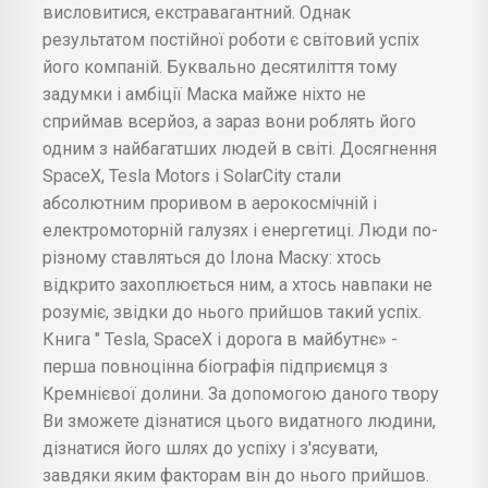
висловитися, екстравагантний. Однак
результатом постійної роботи є світовий успіх
його компаній. Буквально десятиліття тому
задумки і амбіції Маска майже ніхто не
сприймав всерйоз, а зараз вони роблять його
одним з найбагатших людей в світі. Досягнення
SpaceX, Tesla Motors і SolarCity стали
абсолютним проривом в аерокосмічній і
електромоторній галузях і енергетиці. Люди по-
різному ставляться до Ілона Маску: хтось
відкрито захоплюється ним, а хтось навпаки не
розуміє, звідки до нього прийшов такий успіх.
Книга " Tesla, SpaceX і дорога в майбутнє» -
перша повноцінна біографія підприємця з
Кремнієвої долини. За допомогою даного твору
Ви зможете дізнатися цього видатного людини,
дізнатися його шлях до успіху і з'ясувати,
завдяки яким факторам він до нього прийшов.