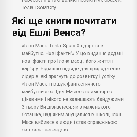
Tesla і SolarCity.
Які ще книги почитати
від Ешлі Венса?
«Ілон Маск: Tesla, SpaceX і дорога в
майбутнє. Нові факти"» У це видання додані
нові факти про Ілона масці, його життя і
кар'єру. Відмінно підійде для природжених
лідерів, які прагнуть до розвитку і успіху.
«Ілон Маск і пошук фантастичного
майбутнього». Ідеї Маска є неймовірно
цікавими і нікого не залишають байдужими.
З твору Ви дізнаєтеся, як з маленького
ботаніка, над яким знущалися в школі, Ілон
Маск вибився в люди і став справжньою
світовою легендою.