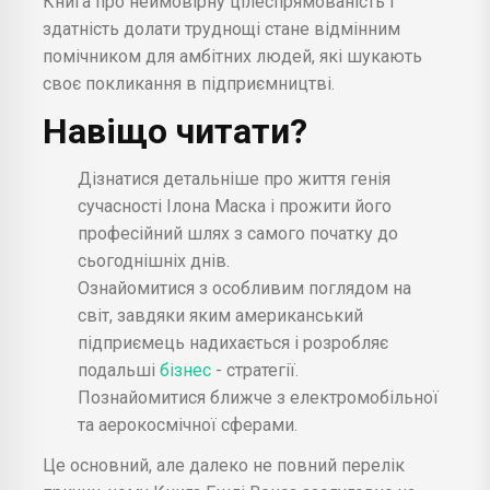
Книга про неймовірну цілеспрямованість і
здатність долати труднощі стане відмінним
помічником для амбітних людей, які шукають
своє покликання в підприємництві.
Навіщо читати?
Дізнатися детальніше про життя генія
сучасності Ілона Маска і прожити його
професійний шлях з самого початку до
сьогоднішніх днів.
Ознайомитися з особливим поглядом на
світ, завдяки яким американський
підприємець надихається і розробляє
подальші
бізнес
- стратегії.
Познайомитися ближче з електромобільної
та аерокосмічної сферами.
Це основний, але далеко не повний перелік