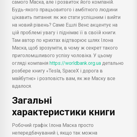
самого Маска, але і розвиток його компаній.
Будь-якого працьовитого і амбітного людини
цікавить питання: як же стати успішним і вийти
на новий рівень? Саме Ешлі Венс акцентує на
цій проблемі увагу і піднімає її в своїй книги.
Там автор по крихтах відтворює шлях Ілона
Маска, щоб зрозуміти, в чому ж секрет такого
приголомшливого успіху чоловіка. У цьому
огляді компанія
https://worldbank.org.ua
детально
розбере книгу «Tesla, SpaceX і дорога в
майбутнє» і розповість вам, як же Маску все
вдалося.
Загальні
характеристики книги
Робочий графік Ілона Маска просто
непередбачуваний і, якщо так можна