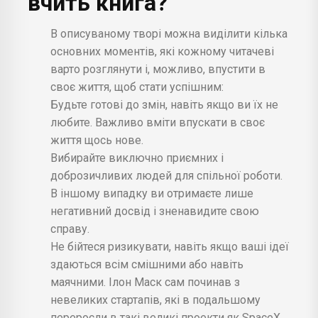
вчить книга?
В описуваному творі можна виділити кілька
основних моментів, які кожному читачеві
варто розглянути і, можливо, впустити в
своє життя, щоб стати успішним:
Будьте готові до змін, навіть якщо ви їх не
любите. Важливо вміти впускати в своє
життя щось нове.
Вибирайте виключно приємних і
доброзичливих людей для спільної роботи.
В іншому випадку ви отримаєте лише
негативний досвід і зненавидите свою
справу.
Не бійтеся ризикувати, навіть якщо ваші ідеї
здаються всім смішними або навіть
маячними. Ілон Маск сам починав з
невеликих стартапів, які в подальшому
переросли в такі великі проекти як SpaceX,