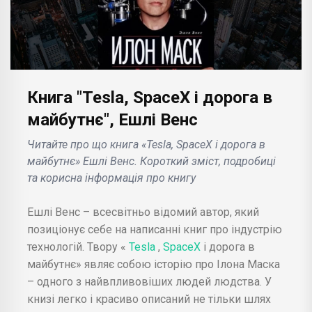
Книга "Tesla, SpaceX і дорога в
майбутнє", Ешлі Венс
Читайте про що книга «Tesla, SpaceX і дорога в
майбутнє» Ешлі Венс. Короткий зміст, подробиці
та корисна інформація про книгу
Ешлі Венс – всесвітньо відомий автор, який
позиціонує себе на написанні книг про індустрію
технологій. Твору «
Tesla
,
SpaceX
і дорога в
майбутнє» являє собою історію про Ілона Маска
– одного з найвпливовіших людей людства. У
книзі легко і красиво описаний не тільки шлях