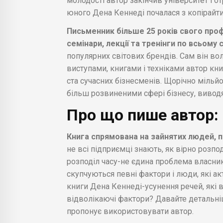
молодості автор закінчив університет і о
юного Дена Кеннеді почалася з копірайти
Письменник більше 25 років свого про
семінари, лекції та тренінги по всьому с
популярних світових брендів. Сам він в
виступами, книгами і техніками автор к
ста сучасних бізнесменів. Щорічно мільй
більш розвиненими сфері бізнесу, вивод
Про що пише автор:
Книга спрямована на зайнятих людей, п
не всі підприємці знають, як вірно розпод
розподіл часу-не єдина проблема власник
скупчуються певні фактори і люди, які а
книги Дена Кеннеді-усунення речей, які в
відволікаючі фактори? Давайте детальніш
пропонує використовувати автор.