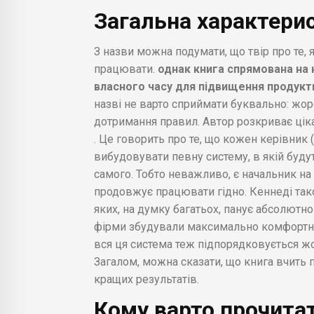
Загальна характери
З назви можна подумати, що твір про те, 
працювати.
однак книга спрямована на 
власного часу для підвищення продукт
назві не варто сприймати буквально: жорс
дотримання правил. Автор розкриває ціка
. Це говорить про те, що кожен керівник
вибудовувати певну систему, в якій буду
самого. Тобто неважливо, є начальник на 
продовжує працювати гідно. Кеннеді тако
яких, на думку багатьох, панує абсолютн
фірми збудували максимально комфортну о
вся ця система теж підпорядковується жо
Загалом, можна сказати, що книга вчить
кращих результатів.
Кому варто прочитат