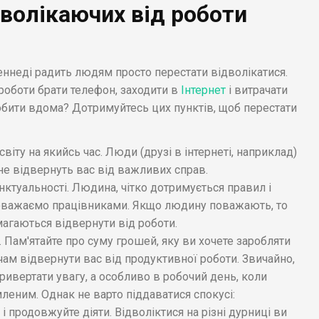
дволікаючих від роботи
еннеді радить людям просто перестати відволікатися.
роботи брати телефон, заходити в
Інтернет
і витрачати
обити вдома? Дотримуйтесь цих пунктів, щоб перестати
 світу на якийсь час. Люди (друзі в інтернеті, наприклад)
 не відвернуть вас від важливих справ.
нктуальності. Людина, чітко дотримується правил і
поважаємо працівниками. Якщо людину поважають, то
магаються відвернути від роботи.
 Пам'ятайте про суму грошей, яку ви хочете заробляти
ам відвернути вас від продуктивної роботи. Звичайно,
привертати увагу, а особливо в робочий день, коли
еним. Однак не варто піддаватися спокусі:
і продовжуйте діяти. Відволіктися на різні дурниці ви