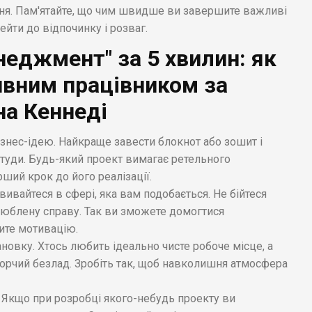
дня. Пам'ятайте, що чим швидше ви завершите важливі
йти до відпочинку і розваг.
еджмент" за 5 хвилин: як
ивним працівником за
а Кеннеді
знес-ідею. Найкраще завести блокнот або зошит і
туди. Будь-який проект вимагає ретельного
ший крок до його реалізації.
вивайтеся в сфері, яка вам подобається. Не бійтеся
улюблену справу. Так ви зможете домогтися
ите мотивацію.
новку. Хтось любить ідеально чисте робоче місце, а
орчий безлад. Зробіть так, щоб навколишня атмосфера
х. Якщо при розробці якого-небудь проекту ви