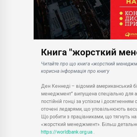
Книга "жорсткий мен
БІЗНЕС НОВИНИ
БІЗН
Читайте про що книга «жорсткий менеджме
Nissan розробляє
Серв
корисна інформація про книгу
вниться
власні плани з розвитку
ата
ПЗ і електромобілів, не
поп
Ден Кеннеді – відомий американський біз
истику
чекаючи закінчення
пла
менеджмент" випущена спеціально для ак
переговорів з Renault .
ботн
постійній гонці за успіхом і досягненням
оточені ледарями, що уповільнюють весь 
Що робити з працівниками, що тягнуть н
«жорсткий менеджмент». Більш детально
https://worldbank.org.ua
.