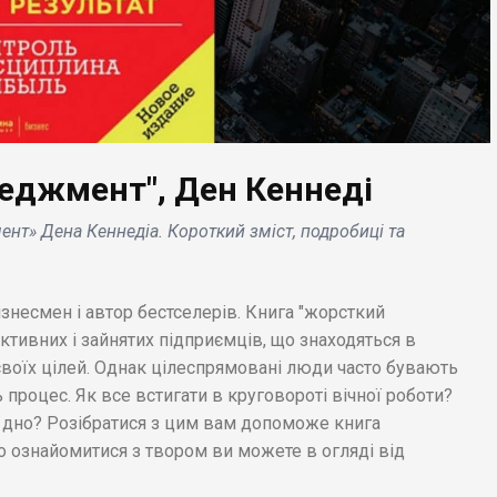
еджмент", Ден Кеннеді
ЕС НОВИНИ
нт» Дена Кеннедіа. Короткий зміст, подробиці та
БІЗНЕС НОВИНИ
ери Minecraft під
кою: Microsoft
Maserati спроектувал
ереджає про крос-
електромобіль,
несмен і автор бестселерів. Книга "жорсткий
тформний DDoS-
надихаючись
тивних і зайнятих підприємців, що знаходяться в
ет .
технологією Formula E
 своїх цілей. Однак цілеспрямовані люди часто бувають
процес. Як все встигати в круговороті вічної роботи?
а дно? Розібратися з цим вам допоможе книга
 ознайомитися з твором ви можете в огляді від