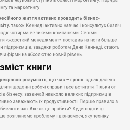
тримав науковий ступінь в області маркетингу. Кар'єра
нгу та маркетингу.
фесійного життя активно проводить бізнес-
віту.
також Кеннеді активно навчає і консультує безліч
олодіє чотирма великими компаніями. Своїми
ниги «жорсткий менеджмент» поставив на ноги більше
он підприємців, завдяки роботам Дена Кеннеді, стають
ячи фірми на абсолютно новий рівень.
 зміст книги
рекрасно розуміють, що час – гроші.
однак далеко
іляти щоденні робочі справи і все встигати. Тільки от
ів бізнесу: зазвичай навколо великих підприємців
ктивно заважають їх продуктивності. Перше правило з
бивають час. Але як це зробити? Куди подіти ці
е розглянемо проблему і дізнаємося, яку техніку