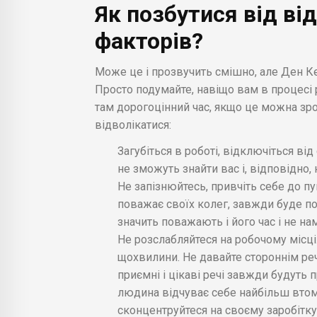
Як позбутися від ві
факторів?
Може це і прозвучить смішно, але Ден К
Просто подумайте, навіщо вам в процесі 
там дорогоцінний час, якщо це можна зр
відволікатися:
Загубіться в роботі, відключіться від
не зможуть знайти вас і, відповідно,
Не запізнюйтесь, привчіть себе до пу
поважає своїх колег, завжди буде 
значить поважають і його час і не на
Не розслабляйтеся на робочому місці.
щохвилини. Не давайте стороннім реч
приємні і цікаві речі завжди будуть 
людина відчуває себе найбільш втомл
сконцентруйтеся на своєму заробітку 