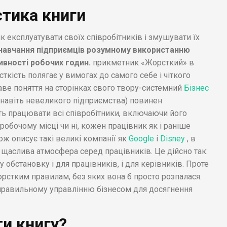
стика книги
як експлуатувати своїх співробітників і змушувати їх
навчання підприємців розумному використанню
ивності робочих годин.
прикметник «Жорсткий» в
ткість полягає у вимогах до самого себе і чіткого
ве поняття на сторінках свого твору-системний
Бізнес
 (навіть невеликого підприємства) повинен
ть працювати всі співробітники, включаючи його
робочому місці чи ні, кожен працівник як і раніше
ж описує такі великі компанії як
Google
і
Disney
, в
о щаслива атмосфера серед працівників. Це дійсно так:
бстановку і для працівників, і для керівників. Проте
рстким правилам, без яких вона б просто розпалася.
 правильному управлінню бізнесом для досягнення
и книгу?