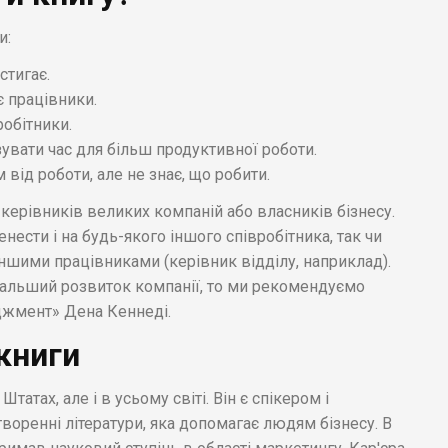
и:
стигає.
є працівники.
обітники.
зувати час для більш продуктивної роботи.
від роботи, але не знає, що робити.
 керівників великих компаній або власників бізнесу.
нести і на будь-якого іншого співробітника, так чи
іншими працівниками (керівник відділу, наприклад).
дальший розвиток компанії, то ми рекомендуємо
джмент» Дена Кеннеді.
книги
атах, але і в усьому світі. Він є спікером і
воренні літератури, яка допомагає людям бізнесу. В