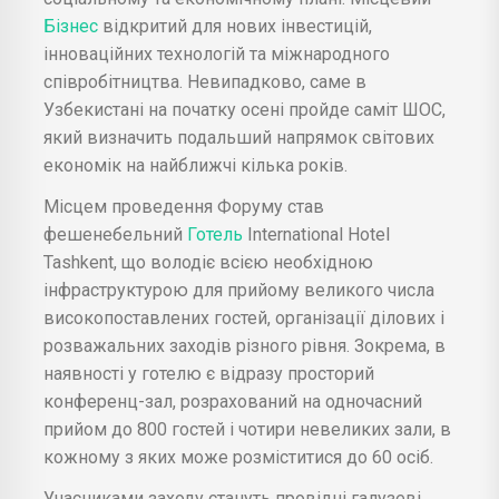
Бізнес
відкритий для нових інвестицій,
інноваційних технологій та міжнародного
співробітництва. Невипадково, саме в
Узбекистані на початку осені пройде саміт ШОС,
який визначить подальший напрямок світових
економік на найближчі кілька років.
Місцем проведення Форуму став
фешенебельний
Готель
International Hotel
Tashkent, що володіє всією необхідною
інфраструктурою для прийому великого числа
високопоставлених гостей, організації ділових і
розважальних заходів різного рівня. Зокрема, в
наявності у готелю є відразу просторий
конференц-зал, розрахований на одночасний
прийом до 800 гостей і чотири невеликих зали, в
кожному з яких може розміститися до 60 осіб.
Учасниками заходу стануть провідні галузеві