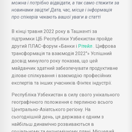
можна і потрібно відвідати, а так само стежити за
новинами звідти! Дата, час, місце і інформація
про спікерів чекають вашої уваги в статті
В кінці травня 2022 року в Ташкенті за
підтримки ЦБ Республіки Узбекистан пройде
другий ПЛАС-форум «Банки і
Рітейл
. Цифрова
трансформація та взаємодія 2022"» Успішний
досвід минулого року показав, що цей
майданчик здатний забезпечувати продуктивне
ділове спілкування і взаємодію професійних
експертів та інших учасників Фінтех індустрії.
Республіка Узбекистан в силу свого унікального
географічного положення є перлиною всього
Центрально-Азіатського регіону. На
сьогоднішній день, ця держава є одним з
найбільш динамічно розвиваються в
соціальному та економічному плані. Місцевий