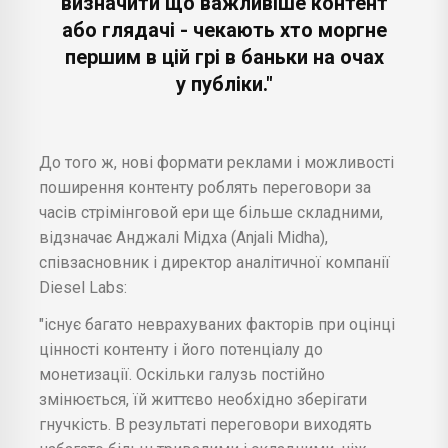
визначити що важливіше контент
або глядачі - чекають хто моргне
першим в цій грі в баньки на очах
у публіки."
До того ж, нові формати реклами і можливості
поширення контенту роблять переговори за
часів стрімінговой ери ще більше складними,
відзначає Анджалі Мідха (Anjali Midha),
співзасновник і директор аналітичної компанії
Diesel Labs:
"існує багато неврахуваних факторів при оцінці
цінності контенту і його потенціалу до
монетизації. Оскільки галузь постійно
змінюється, їй життєво необхідно зберігати
гнучкість. В результаті переговори виходять