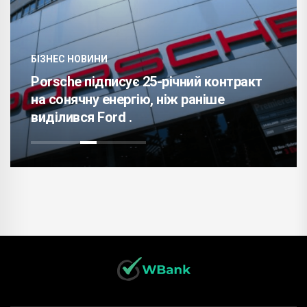
НЕС НОВИНИ
ТРЕНДИ
sche підписує 25-річний контракт
Профес
сонячну енергію, ніж раніше
реальн
ілився Ford .
мінуси 