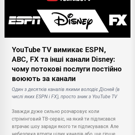
YouTube TV вимикає ESPN,
ABC, FX та інші канали Disney:
чому потокові послуги постійно
воюють за канали
Один з десятків каналів якими володіє Дісней (в
числі яких ESPN і FX), просто зник з YouTube TV
Завжди дуже сильно розчаровує коли
стрімінговий ТВ-сервіс, на який ти підписався
втрачає шоу заради якого ти підписувався. Але
небезпека втрати цілих каналів або, ще гірше,