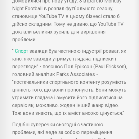
домовилися про нову угоду. З втратою Monday
Night Football в розпал футбольного сезону,
становище YouTube TV в цьому бізнесі стало б
дійсно складним. Тому не дивно, що YouTube TV
доклали великих зусиль для вирішення
проблеми.
"
Спорт
завжди був частиною індустрії розваг, як
кіно, яке завжди утримує глядача, підписки і
перегляди" - пояснює Пол Еріксон (Paul Erickson),
головний аналітик Parks Associates -
"постачальники спортивного контенту розуміють
цінність того, що вони пропонують. Вони можуть
утримати глядача і змусити його підписатися на
сервіс як, можливо, жоден інший жанр відео.
Тож вони знають, що їх вміст високо цінується."
Подібні суперечки сьогодні є частиною
проблеми, які веде за собою переміщення