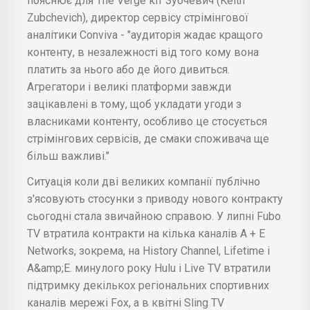
пояснює для The Verge кіт Зубчевич (Keith
Zubchevich), директор сервісу стрімінгової
аналітики Conviva - "аудиторія жадає кращого
контенту, в незалежності від того кому вона
платить за нього або де його дивиться.
Агрегатори і великі платформи завжди
зацікавлені в тому, щоб укладати угоди з
власниками контенту, особливо це стосується
стрімінгових сервісів, де смаки споживача ще
більш важливі."
Ситуація коли дві великих компанії публічно
з'ясовують стосунки з приводу нового контракту
сьогодні стала звичайною справою. У липні Fubo
TV втратила контракти на кілька каналів A + E
Networks, зокрема, на History Channel, Lifetime і
A&amp;E. минулого року Hulu і Live TV втратили
підтримку декількох регіональних спортивних
каналів мережі Fox, а в квітні Sling TV