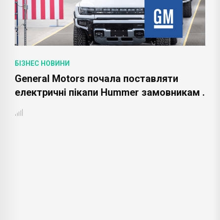
БІЗНЕС НОВИНИ
Акціонери Amazon вимагають
 .
незалежного аудиту умов праці
працівників .