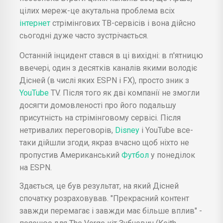
цілих мереж-це акутальна проблема всіх
інтернет
стрімінгових ТВ-сервісів і вона дійсно
сьогодні дуже часто зустрічається.
Останній інцидент стався в ці вихідні: в п'ятницю
ввечері, один з десятків каналів якими володіє
Дісней (в числі яких ESPN і FX), просто зник з
YouTube
TV. Після того як дві компанії не змогли
досягти домовленості про його подальшу
присутність на стрімінговому сервісі. Після
нетривалих переговорів,
Disney
і YouTube все-
таки дійшли згоди, якраз вчасно щоб ніхто не
пропустив Американський
Футбол
у понеділок
на ESPN.
Здається, це був результат, на який Дісней
спочатку розраховував. "Прекрасний контент
завжди перемагає і завжди має більше вплив" -