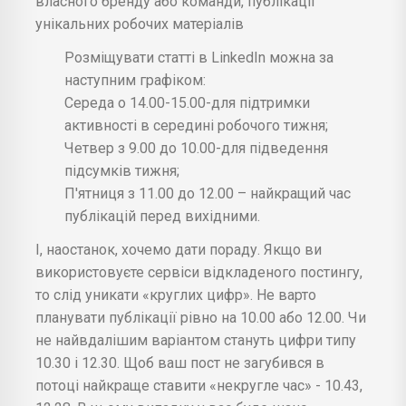
власного бренду або команди, публікації
унікальних робочих матеріалів
Розміщувати статті в LinkedIn можна за
наступним графіком:
Середа о 14.00-15.00-для підтримки
активності в середині робочого тижня;
Четвер з 9.00 до 10.00-для підведення
підсумків тижня;
П'ятниця з 11.00 до 12.00 – найкращий час
публікацій перед вихідними.
І, наостанок, хочемо дати пораду. Якщо ви
використовуєте сервіси відкладеного постингу,
то слід уникати «круглих цифр». Не варто
планувати публікації рівно на 10.00 або 12.00. Чи
не найвдалішим варіантом стануть цифри типу
10.30 і 12.30. Щоб ваш пост не загубився в
потоці найкраще ставити «некругле час» - 10.43,