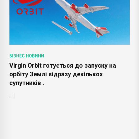
БІЗНЕС НОВИНИ
а
Екс-глава Twitter оголосив про запуск
юридичного фонду допомоги
розробникам Bitcoin .