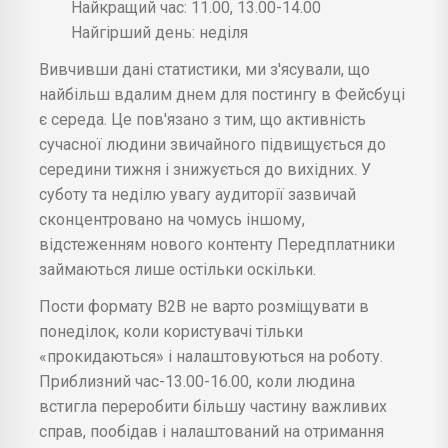
Найкращий час: 11.00, 13.00-14.00
Найгірший день: неділя
Вивчивши дані статистики, ми з'ясували, що
найбільш вдалим днем для постингу в Фейсбуці
є середа. Це пов'язано з тим, що активність
сучасної людини звичайного підвищується до
середини тижня і знижується до вихідних. У
суботу та неділю увагу аудиторії зазвичай
сконцентровано на чомусь іншому,
відстеженням нового контенту Передплатники
займаються лише остільки оскільки.
Пости формату В2В не варто розміщувати в
понеділок, коли користувачі тільки
«прокидаються» і налаштовуються на роботу.
Приблизний час-13.00-16.00, коли людина
встигла переробити більшу частину важливих
справ, пообідав і налаштований на отримання