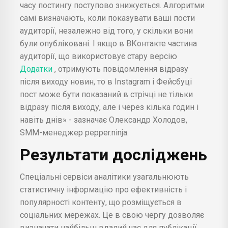
часу постингу поступово знижується. Алгоритми
самі визначають, коли показувати ваші пости
аудиторії, незалежно від того, у скільки вони
були опубліковані. І якщо в ВКонтакте частина
аудиторії, що використовує стару версію
Додатки
, отримують повідомлення відразу
після виходу новин, то в Instagram і Фейсбуці
пост може бути показаний в стрічці не тільки
відразу після виходу, але і через кілька годин і
навіть днів» - зазначає Олександр Холодов,
SMM-менеджер pepper.ninja.
Результати досліджень
Спеціальні сервіси аналітики узагальнюють
статистичну інформацію про ефективність і
популярності контенту, що розміщується в
соціальних мережах. Це в свою чергу дозволяє
визначати найбільш вдалий час для публікації