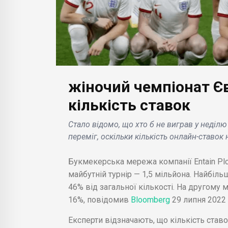
жіночий чемпіонат Єв
БІЗНЕС НОВИНИ
БІЗН
Xiaomi представила Civi
App
кількість ставок
3: дата анонсу,
пат
Стало відомо, що хто б не виграв у неділ
характеристики і дизайн
Aliv
переміг, оскільки кількість онлайн-ставок
нового смартфона для
пок
авіацію
жінок і любителів селфі
на 
Букмекерська мережа компанії Entain Plc
.
в си
майбутній турнір — 1,5 мільйона. Найбіль
46% від загальної кількості. На другому м
16%, повідомив
Bloomberg
29 липня 2022 
Експерти відзначають, що кількість ставо