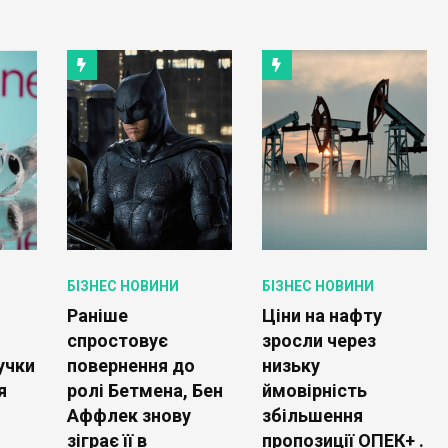
БІЗНЕС НОВИНИ
БІЗНЕС НОВИНИ
Раніше
Ціни на нафту
спростовує
зросли через
учки
повернення до
низьку
я
ролі Бетмена, Бен
ймовірність
Аффлек знову
збільшення
зіграє її в
пропозиції ОПЕК+ .