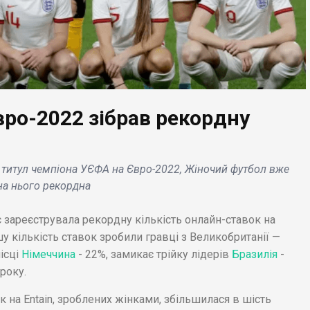
ро-2022 зібрав рекордну
ЕС НОВИНИ
le Watch порушують
енти виробника
БІЗНЕС НОВИНИ
ю титул чемпіона УЄФА на Євро-2022, Жіночий футбол вже
eCor, проте
 на нього рекордна
ладений заборона
Sankyo Seiko купує
імпорт ще не увійшов
французький модний
 зареєструвала рекордну кількість онлайн-ставок на
лу .
будинок Leonard .
шу кількість ставок зробили гравці з Великобританії —
ісці
Німеччина
- 22%, замикає трійку лідерів
Бразилія
-
року.
к на Entain, зроблених жінками, збільшилася в шість