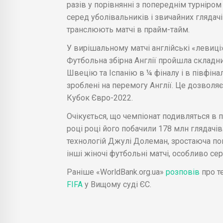
разів у порівнянні з попереднім турніром
серед уболівальників і звичайних глядачів
транслюють матчі в прайм-тайм.
У вирішальному матчі англійські «левиці»
Футбольна збірна Англії пройшла складни
Швецію та Іспанію в ¼ фіналу і в півфінал
зроблені на перемогу Англії. Це дозволя
Кубок Євро-2022.
Очікується, що чемпіонат подивляться в 
році році його побачили 178 млн глядачі
технологій Джулі Долеман, зростаюча поп
інші жіночі футбольні матчі, особливо с
Раніше «WorldBank.org.ua»
розповів
про т
FIFA
у Вищому суді ЄС.