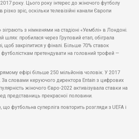
 2017 року. Цього року інтерес до жіночого футболу
 різко зріс, оскільки телевізійні канали Європи
 зіграють з німкенями на стадіоні «Уемблі» в Лондоні.
й шлях: пробилася через Груповий етап, обіграла
і, щоб закріпитися у фіналі. Більше 70% ставок
є футболісткам претендувати на головний трофей —
прямому ефірі більше 250 мільйонів чоловік. У 2017
в. За словами керуючого директора Entain з цифрових
улярність жіночого Євро-2022 активізувала ставки на
еред представниць прекрасної половини.
е, що футбольна суперліга повторить розгляди з UEFA і