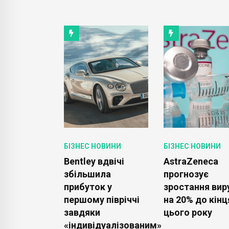
ОВИНИ
БІЗНЕС НОВИНИ
БІЗНЕС НОВИНИ
огрожує
Bentley вдвічі
AstraZeneca
 Facebook
збільшила
прогнозує
gram з ЄС у
прибуток у
зростання вир
борони на
першому півріччі
на 20% до кінц
у даних .
завдяки
цього року
«індивідуалізованим»