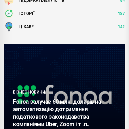
ПІДБІРКА ПЛЕЙЛІСТІВ
84
ІСТОРІЇ
187
ЦІКАВЕ
142
БІЗНЕС НОВИНИ
Fonoa залучає 60 млн. доларів на
автоматизацію дотримання
податкового законодавства
компаніями Uber, Zoom і т .п..