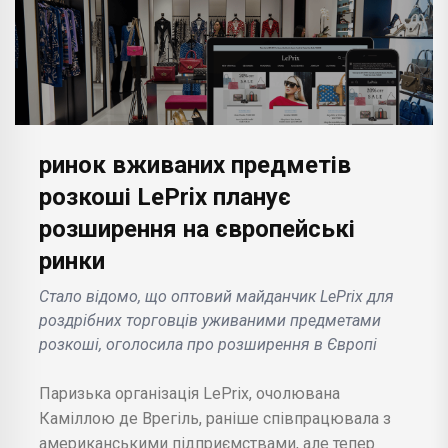
ринок вживаних предметів
розкоші LePrix планує
розширення на європейські
ринки
Стало відомо, що оптовий майданчик LePrix для
роздрібних торговців уживаними предметами
розкоші, оголосила про розширення в Європі
Паризька організація LePrix, очолювана
Каміллою де Врегіль, раніше співпрацювала з
американськими підприємствами, але тепер