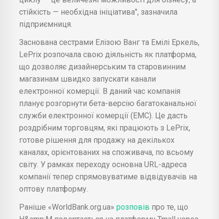
стійкість — необхідна ініціатива", зазначила
підприємниця.
Заснована сестрами Елізою Ванг та Емілі Еркель,
LePrix розпочала свою діяльність як платформа,
що дозволяє дизайнерським та старовинним
магазинам швидко запускати канали
електронної комерції. В даний час компанія
планує розгорнути бета-версію багатоканальної
служби електронної комерції (EMC). Це дасть
роздрібним торговцям, які працюють з LePrix,
готове рішення для продажу на декількох
каналах, орієнтованих на споживача, по всьому
світу. У рамках переходу основна URL-адреса
компанії тепер спрямовуватиме відвідувачів на
оптову платформу.
Раніше «WorldBank.org.ua»
розповів
про те, що