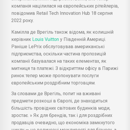
компанія націлилася на європейських рітейлерів,
повідомив Retail Tech Innovation Hub 18 серпня
2022 року.
Камілла де Врегіль також відома, як колишній
керівник
Louis Vuitton
у Південній Америці.
Раніше LePrix обслуговував американські
підприємства, оскільки частина пропозицій
компанії базувалася на таких елементах, як
митниця та платежі. З відкриттям офісу в Парижі
ринок тепер може пропонувати послуги
європейським роздрібним торговцям.
За словами де Врегіль, попит на вживані
предмети розкоші в Європі, де знаходиться
більшість провідних світових будинків моди,
зростає. » Як для брендів, так і для роздрібних
продавців очевидно, що економіка замкнутого
циклу — це величезні можливості для бізнесу, а