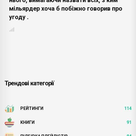
мільярдер хоча б побіжно говорив про
угоду .
Трендові категорії
РЕЙТИНГИ
114
КНИГИ
91