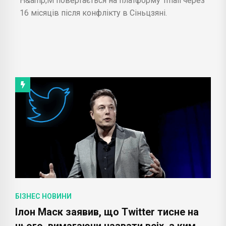
H&amp;M повертається на платформу Tmall через
16 місяців після конфлікту в Сіньцзяні.
БІЗНЕС НОВИНИ
Ілон Маск заявив, що Twitter тисне на
нього, вимагаючи назвати всіх, з ким