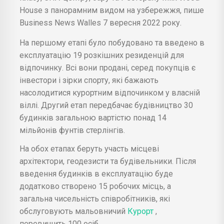
House з панорамним видом на узбережжя, пише
Business News Walles 7 вересня 2022 року.
На першому етапі було побудовано та введено в
експлуатацію 19 розкішних резиденцій для
відпочинку. Всі вони продані, серед покупців є
інвестори і зірки спорту, які бажають
насолодитися курортним відпочинком у власній
віллі. Другий етап передбачає будівництво 30
будинків загальною вартістю понад 14
мільйонів фунтів стерлінгів.
На обох етапах беруть участь місцеві
архітектори, геодезисти та будівельники. Після
введення будинків в експлуатацію буде
додатково створено 15 робочих місць, а
загальна чисельність співробітників, які
обслуговують мальовничий
Курорт
,
перевищить 100 осіб.