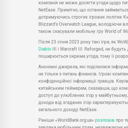
компанія не може досягти угоди щодо пи
NetEase. Примітно, що остання займається
дотримуючись строгих ігрових політик Ки
Blizzard's Overwatch League, володіючи в
також скасували мобільну гру World of War
Після 23 січня 2023 року такі ігри, як WoW, 
Diablo
III і Warcraft III: Reforged, не буду
поширюється окрема угода, тому її розр
Анонімні джерела, які поділилися інформ
не тільки з питань фінансів. Ігрові компа
конфіденційної інформації гравців. Кері
китайським геймерам, сказавши, що комп
доступ до улюблених ігор у майбутньому, 
доходи від згаданих ігор характеризуютьс
загального доходу NetEase.
Раніше «WorldBank.org.ua»
розповів
про т
завдяки мобільним іграм, незважаючи на