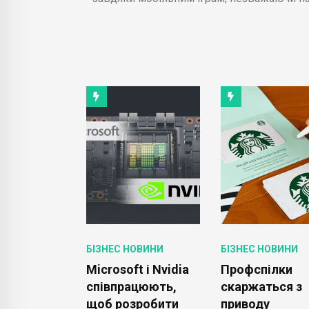
ОВИНИ
БІЗНЕС НОВИНИ
БІЗНЕС НОВИНИ
ий бренд
Microsoft і Nvidia
Профспілки
ланує
співпрацюють,
скаржаться з
ти Tom
щоб розробити
приводу