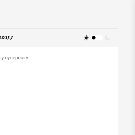
АХОДИ
ну суперечку .