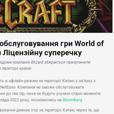
 обслуговування гри World of
БІЗНЕС НОВИНИ
з Ліцензійну суперечку
ЕС НОВИНИ
IKEA спільно з Swedis
відома компанія Blizard збирається призупинити
я NASA «Dart» по
House Mafia
території країни
кненню корабля з
представили колекці
ероїдом
студійних меблів
уть в офлайн-режим на території Китаю у зв'язку з
ершилася .
«Obegransad» .
і NetEase. Компанія не зможе обслуговувати
ймні до тих пір, поки не будуть усунені спірні моменти.
пада 2022 року, посилаючись на
Bloomberg
.
вування деяких ігор на території Китаю через те, що