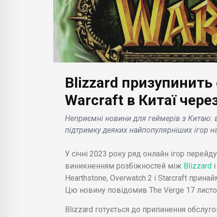
Blizzard призупинить
Warcraft в Китаї чере
БІЗН
я
БІЗНЕС НОВИНИ
Неприємні новини для геймерів з Китаю: 
Місі
підтримку деяких найпопулярніших ігор на 
 кращих
Гра Minecraft відтепер
зіт
орм
доступна на
аст
У січні 2023 року ряд онлайн ігор перейд
Chromebook .
зав
виникненням розбіжностей між
Blizzard
Hearthstone, Overwatch 2 і Starcraft прина
Цю новину повідомив The Verge 17 листо
Blizzard готується до припинення обслуго