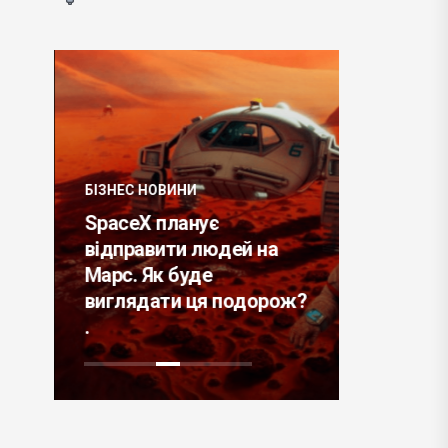
БІЗНЕС НОВИНИ
h
SpaceX планує
ТРЕНДИ
відправити людей на
ю
Марс. Як буде
На чому
виглядати ця подорож?
в 2022 р
.
актуальн