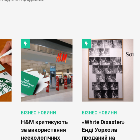
БІЗНЕС НОВИНИ
БІЗНЕС НОВИНИ
H&M критикують
«White Disaster»
за використання
Енді Уорхола
неекологічних
проданий на