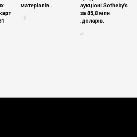
их
матеріалів .
аукціоні Sotheby's
карт
за 85,8 млн
81
.доларів.