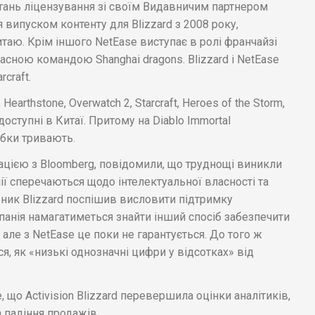
тань ліцензування зі своїм Видавничим партнером
 випуском контенту для Blizzard з 2008 року,
таю. Крім іншого NetEase виступає в ролі франчайзі
ласною командою Shanghai dragons. Blizzard і NetEase
craft.
Hearthstone, Overwatch 2, Starcraft, Heroes of the Storm,
ть доступні в Китаї. Притому на Diablo Immortal
обки тривають.
ацією з Bloomberg, повідомили, що труднощі виникли
нії сперечаються щодо інтелектуальної власності та
вник Blizzard поспішив висловити підтримку
анія намагатиметься знайти інший спосіб забезпечити
але з NetEase це поки не гарантується. До того ж
я, як «низькі однозначні цифри у відсотках» від
е, що Activision Blizzard перевершила оцінки аналітиків,
 падіння продажів.