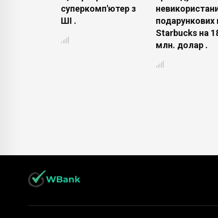
сля покупки
суперкомп'ютер з
невикористан
uder .
ШІ .
подарункових 
Starbucks на 1
млн. долар .