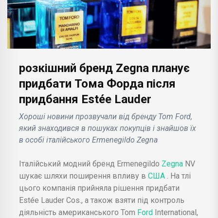
розкішний бренд Zegna планує
придбати Тома Форда після
придбання Estée Lauder
Хороші новини прозвучали від бренду Tom Ford,
який знаходився в пошуках покупців і знайшов їх
в особі італійського Ermenegildo Zegna
Італійський модний бренд Ermenegildo
Zegna
NV
шукає шляхи поширення впливу в
США
. На тлі
цього компанія прийняла рішення придбати
Estée Lauder Cos., а також взяти під контроль
діяльність американського Tom
Ford
International,