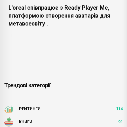
L'oreal співпрацює з Ready Player Me,
платформою створення аватарів для
метавсесвіту .
Трендові категорії
РЕЙТИНГИ
114
КНИГИ
91